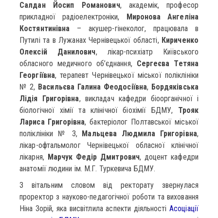
Салдан Йосип
Романович
, академік, професор
прикладної радіоелектроніки,
Миронова Ангеліна
Костянтинівна
– акушер-гінеколог, працювала в
Путилі та в Лужанах Чернівецької області,
Кириченко
Олексій Данилович
, лікар-психіатр Київського
обласного медичного об’єднання,
Сергеєва Тетяна
Георгіївна
, терапевт Чернівецької міської поліклініки
№ 2,
Васильєва Галина Феодосіївна
,
Бордяківська
Лідія Григорівна
, викладач кафедри біоорганічної і
біологічної хімії та клінічної біохімії БДМУ,
Трояк
Лариса Григорівна
, бактеріолог Полтавської міської
поліклініки № 3,
Мальцева Людмила Григорівна
,
лікар-офтальмолог Чернівецької обласної клінічної
лікарня,
Марчук Федір Дмитрович
, доцент кафедри
анатомії людини ім. М.Г. Туркевича БДМУ.
З вітальним словом від ректорату звернулася
проректор з науково-педагогічної роботи та виховання
Ніна Зорій, яка висвітлила аспекти діяльності
Асоціації