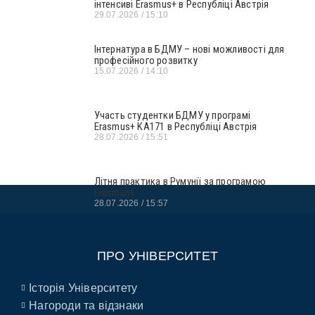
інтенсиві Erasmus+ в Республіці Австрія
29.07.2026
15:10
Інтернатура в БДМУ – нові можливості для
професійного розвитку
15.07.2026
14:10
Участь студентки БДМУ у програмі
Erasmus+ KA171 в Республіці Австрія
28.07.2026
15:51
Літня практика в Румунії за програмою
Erasmus+
28.07.2026
15:57
ПРО УНІВЕРСИТЕТ
Історія Університету
Нагороди та відзнаки