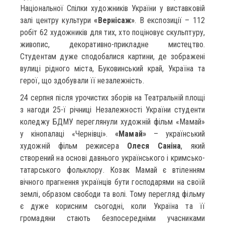
Національної Спілки художників України у виставковій
залі центру культури
«Вернісаж»
. В експозиції – 112
робіт 62 художників для тих, хто поціновує скульптуру,
живопис, декоративно-прикладне мистецтво.
Студентам дуже сподобалися картини, де зображені
вулиці рідного міста, Буковинський край, Україна та
герої, що здобували її незалежність.
24 серпня після урочистих зборів на Театральній площі
з нагоди 25-ї річниці Незалежності України студенти
коледжу БДМУ переглянули художній фільм «Мамай»
у кінопалаці «Чернівці».
«Мамай»
– український
художній фільм режисера
Олеся Саніна
, який
створений на основі давнього українського і кримсько-
татарського фольклору. Козак Мамай є втіленням
вічного прагнення українців бути господарями на своїй
землі, образом свободи та волі. Тому перегляд фільму
є дуже корисним сьогодні, коли Україна та її
громадяни стають безпосередніми учасниками