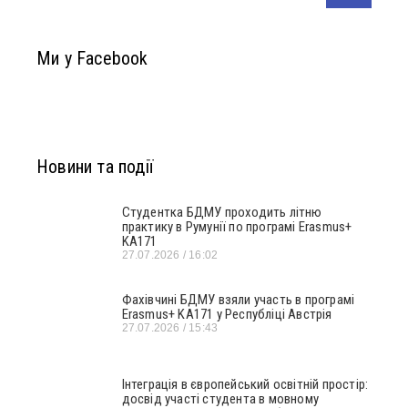
Ми у Facebook
Новини та події
Студентка БДМУ проходить літню
практику в Румунії по програмі Erasmus+
KA171
27.07.2026
16:02
Фахівчині БДМУ взяли участь в програмі
Erasmus+ KA171 у Республіці Австрія
27.07.2026
15:43
Інтеграція в європейський освітній простір:
досвід участі студента в мовному