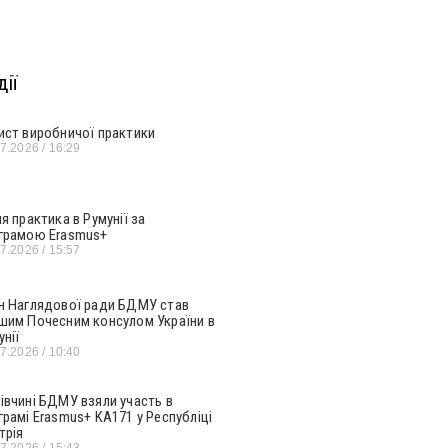
ії
ист виробничої практики
07.2026
16:29
ня практика в Румунії за
грамою Erasmus+
07.2026
15:57
н Наглядової ради БДМУ став
шим Почесним консулом України в
унії
07.2026
10:40
івчині БДМУ взяли участь в
грамі Erasmus+ KA171 у Республіці
трія
07.2026
15:43