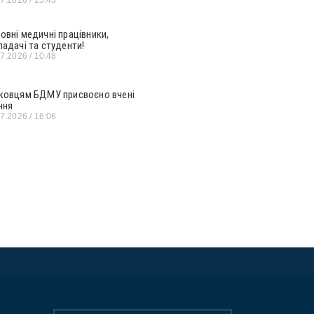
овні медичні працівники,
ладачі та студенти!
07.2026
10:48
ковцям БДМУ присвоєно вчені
ння
07.2026
16:06