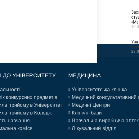
Зах
сту
«Ме
10.
Уча
Era
28.
П ДО УНІВЕРСИТЕТУ
МЕДИЦИНА
альності
Університетська клініка
ік конкурсних предметів
Медичний консультативний 
ла прийому в Університет
Медичні Центри
ла прийому в Коледж
Клінічні бази
сть навчання
Навчально-виробнича аптек
альна коміся
Лікувальний відділ