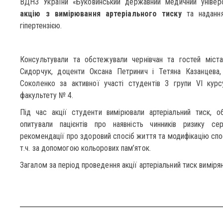
ВДНЗ України «Буковинський державний медичний універ
акцію з вимірювання артеріального тиску
та надання
гіпертензією.
Консультували та обстежували чернівчан та гостей міст
Сидорчук, доценти Оксана Петринич і Тетяна Казанцева, 
Соколенко за активної участі студентів 3 групи VI курс
факультету № 4.
Під час акції студенти вимірювали артеріальний тиск, об
опитували пацієнтів про наявність чинників ризику се
рекомендації про здоровий спосіб життя та модифікацію спосо
т.ч. за допомогою кольорових пам’яток.
Загалом за період проведення акції артеріальний тиск виміря