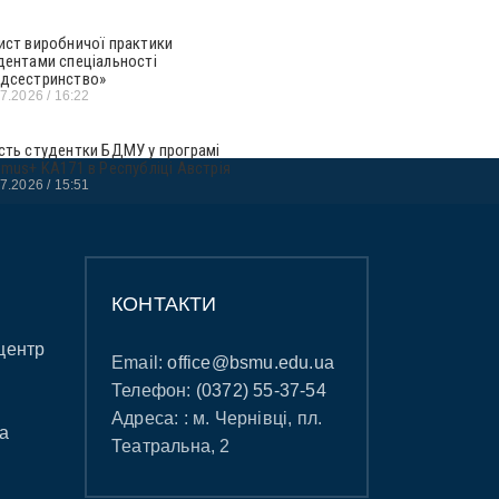
ист виробничої практики
дентами спеціальності
дсестринство»
07.2026
16:22
сть студентки БДМУ у програмі
smus+ KA171 в Республіці Австрія
07.2026
15:51
КОНТАКТИ
центр
Email:
office@bsmu.edu.ua
Телефон:
(0372) 55-37-54
Адреса: : м. Чернівці, пл.
а
Театральна, 2