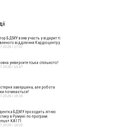
ії
тор БДМУ взяв участь у відкритті
вленого відділення Кардіоцентру
07.2026
17:07
овна університетська спільното!
07.2026
10:47
стерня завершена, але робота
ьки починається!
07.2026
16:16
дентка БДМУ проходить літню
ктику в Румунії по програмі
smus+ KA171
07.2026
16:02