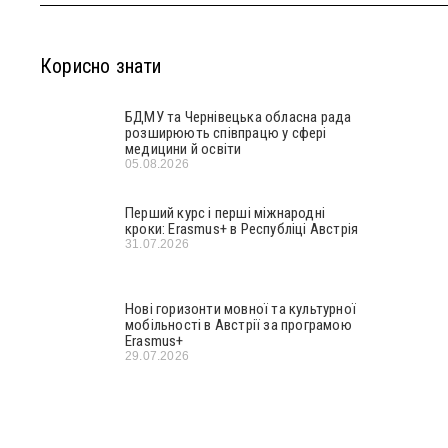
Корисно знати
БДМУ та Чернівецька обласна рада
розширюють співпрацю у сфері
медицини й освіти
05.08.2026
Перший курс і перші міжнародні
кроки: Erasmus+ в Республіці Австрія
31.07.2026
Нові горизонти мовної та культурної
мобільності в Австрії за програмою
Erasmus+
29.07.2026