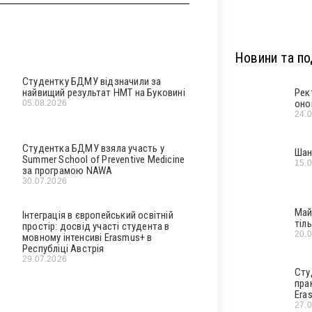
Новини та под
Студентку БДМУ відзначили за
найвищий результат НМТ на Буковині
Рек
оно
05.08.2026
24.
Студентка БДМУ взяла участь у
Шан
Summer School of Preventive Medicine
15.
за програмою NAWA
30.07.2026
Май
Інтеграція в європейський освітній
тіл
простір: досвід участі студента в
20.
мовному інтенсиві Erasmus+ в
Республіці Австрія
29.07.2026
Сту
пра
Era
27.