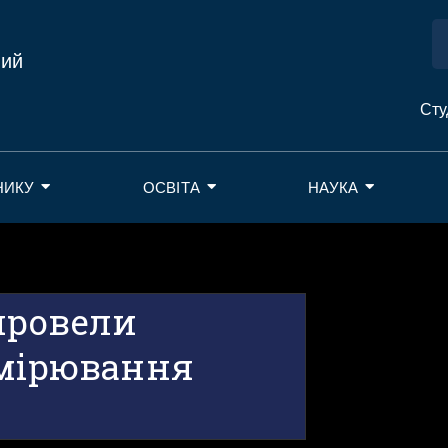
ний
Сту
НИКУ
ОСВІТА
НАУКА
провели
имірювання