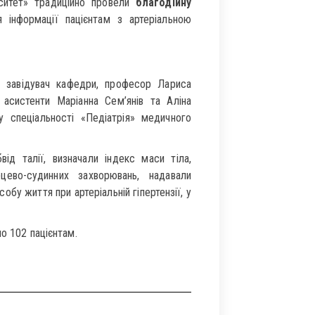
ситет» традиційно провели
благодійну
 інформації пацієнтам з артеріальною
а завідувач кафедри, професор Лариса
асистенти Маріанна Сем’янів та Аліна
у спеціальності «Педіатрія» медичного
від талії, визначали індекс маси тіла,
рцево-судинних захворювань, надавали
бу життя при артеріальній гіпертензії, у
но 102 пацієнтам.