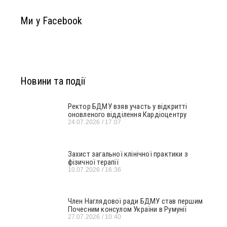
Ми у Facebook
Новини та події
Ректор БДМУ взяв участь у відкритті
оновленого відділення Кардіоцентру
24.07.2026
17:07
Захист загальної клінічної практики з
фізичної терапії
10.07.2026
16:36
Член Наглядової ради БДМУ став першим
Почесним консулом України в Румунії
27.07.2026
10:40