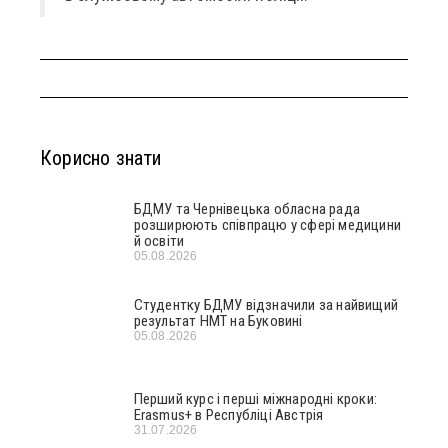
Корисно знати
БДМУ та Чернівецька обласна рада
розширюють співпрацю у сфері медицини
й освіти
05.08.2026
Студентку БДМУ відзначили за найвищий
результат НМТ на Буковині
05.08.2026
Перший курс і перші міжнародні кроки:
Erasmus+ в Республіці Австрія
31.07.2026