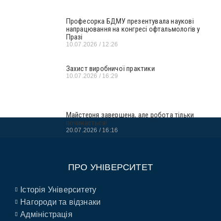
Професорка БДМУ презентувала наукові
напрацювання на конгресі офтальмологів у
Празі
10.07.2026
12:26
Захист виробничої практики
10.07.2026
16:29
Майстерня завершена, але робота тільки
починається!
20.07.2026
16:16
ПРО УНІВЕРСИТЕТ
Історія Університету
Нагороди та відзнаки
Адміністрація