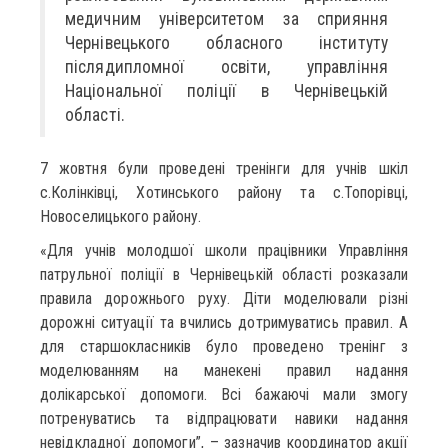
медичним університетом за сприяння
Чернівецького обласного інституту
післядипломної освіти, управління
Національної поліції в Чернівецькій
області.
7 жовтня були проведені тренінги для учнів шкіл
с.Колінківці, Хотинського району та с.Топорівці,
Новоселицького району.
«Для учнів молодшої школи працівники Управління
патрульної поліції в Чернівецькій області розказали
правила дорожнього руху. Діти моделювали різні
дорожні ситуації та вчились дотримуватись правил. А
для старшокласників було проведено тренінг з
моделюванням на манекені правил надання
долікарської допомоги. Всі бажаючі мали змогу
потренуватись та відпрацювати навики надання
невідкладної допомоги”, – зазначив координатор акції