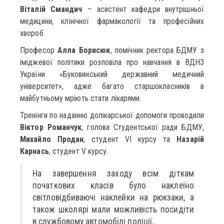
Віталій Смандич
– асистент кафедри внутрішньої
медицини, клінічної фармакології та професійних
хвороб
Професор
Алла Борисюк
, помічник ректора БДМУ з
іміджевої політики розповіла про навчання в ВДНЗ
України «Буковинський державний медичний
університет», адже багато старшокласників в
майбутньому мріють стати лікарями.
Тренінги по наданню долікарської допомоги проводили
Віктор Романчук
, голова Студентської ради БДМУ,
Михайло Продан
, студент VI курсу та
Назарій
Карнась
, студент V курсу.
На завершення заходу всім діткам
початкових класів було наклеїно
світловідбиваючі наклейки на рюкзаки, а
також школярі мали можливість посидіти
в службовому автомобілі поліції.