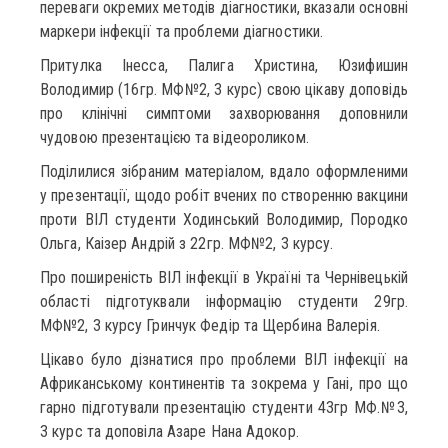
переваги окремих методів діагностики, вказали основні
маркери інфекції та проблеми діагностики.
Притулка Інесса, Палига Христина, Юзифишин
Володимир (16гр. МФ№2, 3 курс) свою цікаву доповідь
про клінічні симптоми захворювання доповнили
чудовою презентацією та відеороликом.
Поділилися зібраним матеріалом, вдало оформленими
у презентації, щодо робіт вчених по створенню вакцини
проти ВІЛ студенти Ходинський Володимир, Породко
Ольга, Каізер Андрій з 22гр. МФ№2, 3 курсу.
Про поширеність ВІЛ інфекції в Україні та Чернівецькій
області підготуквали інформацію студенти 29гр.
МФ№2, 3 курсу Гринчук Федір та Щербина Валерія.
Цікаво було дізнатися про проблеми ВІЛ інфекції на
Африканському континентів та зокрема у Гані, про що
гарно підготували презентацію студенти 43гр МФ.№3,
3 курс та доповіла Азаре Нана Адокор.