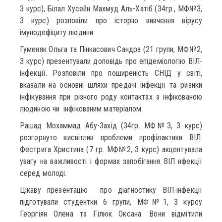
3 курс), Білал Хусейн Махмуд Аль-Хатіб (34гр., МФ№3,
3 курс) розповіли про історію вивчення вірусу
імунодефіциту людини.
Гуменяк Ольга та Пінкасович Сандра (21 групи, МФ№2,
3 курс) презентували доповідь про епідеміологію ВІЛ-
інфекції. Розповіли про поширеність СНІД у світі,
вказали на основні шляхи предачі інфекції та ризики
інфікування при різного роду контактах з інфікованою
людиною чи інфікованим матеріалом.
Рашад Мохаммад Абу-Захід (34гр. МФ№3, 3 курс)
розгорнуто висвітлив проблеми профілактики ВІЛ.
Фестрига Христина (7 гр. МФ№2, 3 курс) акцентувала
увагу на важливості і формах запобігання ВІЛ нфекції
серед молоді.
Цікаву презентацію про діагностику ВІЛ-інфекції
підготували студентки 6 групи, МФ№1, 3 курсу
Георгіян Олена та Гілюк Оксана. Вони відмітили