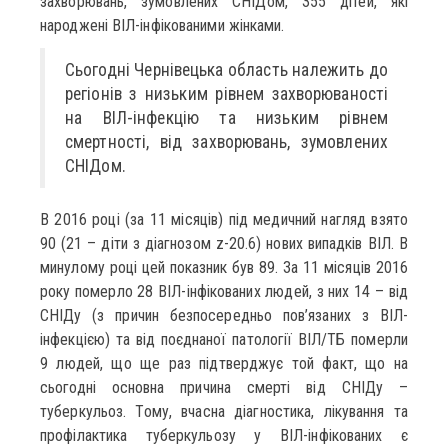
захворювань, зумовлених СНІДом, 355 дітей, які
народжені ВІЛ-інфікованими жінками.
Сьогодні Чернівецька область належить до
регіонів з низьким рівнем захворюваності
на ВІЛ-інфекцію та низьким рівнем
смертності, від захворювань, зумовлених
СНІДом.
В 2016 році (за 11 місяців) під медичний нагляд взято
90 (21 – діти з діагнозом z-20.6) нових випадків ВІЛ. В
минулому році цей показник був 89. За 11 місяців 2016
року померло 28 ВІЛ-інфікованих людей, з них 14 – від
СНІДу (з причин безпосередньо пов’язаних з ВІЛ-
інфекцією) та від поєднаної патології ВІЛ/ТБ померли
9 людей, що ще раз підтверджує той факт, що на
сьогодні основна причина смерті від СНІДу –
туберкульоз. Тому, вчасна діагностика, лікування та
профілактика туберкульозу у ВІЛ-інфікованих є