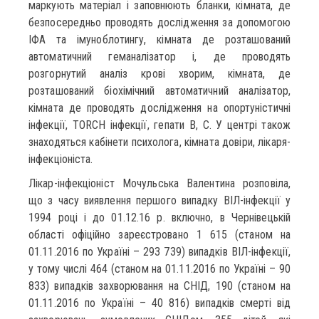
маркують матеріал і заповнюють бланки, кімната, де
безпосередньо проводять дослідження за допомогою
ІФА та імуноблотингу, кімната де розташований
автоматичний геманалізатор і, де проводять
розгорнутий аналіз крові хворим, кімната, де
розташований біохімічний автоматичний аналізатор,
кімната де проводять дослідження на опортуністичні
інфекції, TORCH інфекції, гепати В, С. У центрі також
знаходяться кабінети психолога, кімната довіри, лікаря-
інфекціоніста.
Лікар-інфекціоніст Мочульська Валентина розповіла,
що з часу виявлення першого випадку ВІЛ-інфекції у
1994 році і до 01.12.16 р. включно, в Чернівецькій
області офіційно зареєстровано 1 615 (станом на
01.11.2016 по Україні – 293 739) випадків ВІЛ-інфекції,
у тому числі 464 (станом на 01.11.2016 по Україні – 90
833) випадків захворювання на СНІД, 190 (станом на
01.11.2016 по Україні – 40 816) випадків смерті від