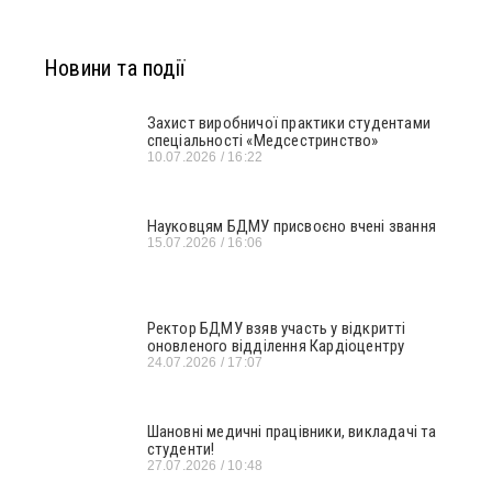
Новини та події
Захист виробничої практики студентами
спеціальності «Медсестринство»
10.07.2026
16:22
Науковцям БДМУ присвоєно вчені звання
15.07.2026
16:06
Ректор БДМУ взяв участь у відкритті
оновленого відділення Кардіоцентру
24.07.2026
17:07
Шановні медичні працівники, викладачі та
студенти!
27.07.2026
10:48