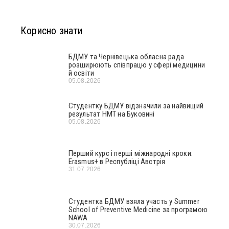
Корисно знати
БДМУ та Чернівецька обласна рада
розширюють співпрацю у сфері медицини
й освіти
05.08.2026
Студентку БДМУ відзначили за найвищий
результат НМТ на Буковині
05.08.2026
Перший курс і перші міжнародні кроки:
Erasmus+ в Республіці Австрія
31.07.2026
Студентка БДМУ взяла участь у Summer
School of Preventive Medicine за програмою
NAWA
30.07.2026