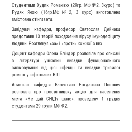
Студентами Худик Романією (29гр. МФ№2, 3курс) та
Рудяк Яною (16гр.МФ№2, 3 курс) виготовлена
змістовна стінгазета.
Завідувач кафедри, професор Святослав Дейнека
представив 10 теорій походження вірусу імунодефіциту
людини. Розглянув «за» і «проти» кожної з них.
Доцент кафедри Олена Бліндер розповіла про описані
в літературі унікальні випадки функціонального
виліковування від цієї інфекції та випадки тривалої
ремісії у інфікованих ВІЛ.
Асистент кафедри Валентина Богданівна Попович
розповіла про просвітницьку акцію для населення
міста «Не дай СНІДу шанс», проведену 1 грудня
студентами 29 групи МФ№2.