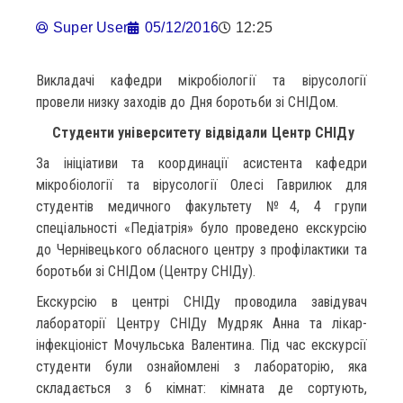
Super User
05/12/2016
12:25
Викладачі кафедри мікробіології та вірусології
провели низку заходів до Дня боротьби зі СНІДом.
Студенти університету відвідали Центр СНІДу
За ініціативи та координації асистента кафедри
мікробіології та вірусології Олесі Гаврилюк для
студентів медичного факультету №4, 4 групи
спеціальності «Педіатрія» було проведено екскурсію
до Чернівецького обласного центру з профілактики та
боротьби зі СНІДом (Центру СНІДу).
Екскурсію в центрі СНІДу проводила завідувач
лабораторії Центру СНІДу Мудряк Анна та лікар-
інфекціоніст Мочульська Валентина. Під час екскурсії
студенти були ознайомлені з лабораторію, яка
складається з 6 кімнат: кімната де сортують,