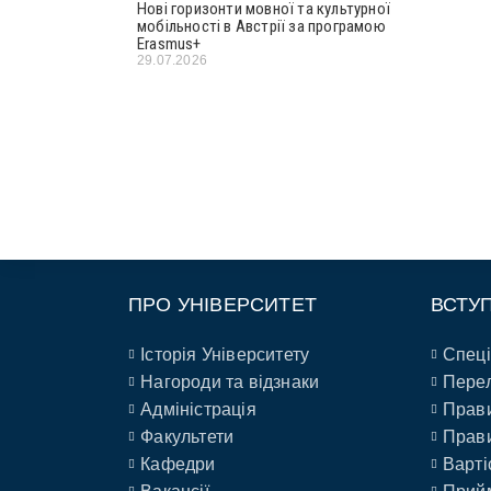
Нові горизонти мовної та культурної
мобільності в Австрії за програмою
Erasmus+
29.07.2026
ПРО УНІВЕРСИТЕТ
ВСТУ
Історія Університету
Спеці
Нагороди та відзнаки
Перел
Адміністрація
Прави
Факультети
Прави
Кафедри
Варті