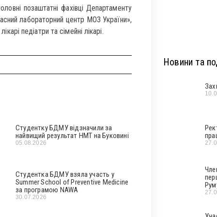
оловні позаштатні фахівці Департаменту
асний лабораторний центр МОЗ України»,
лікарі педіатри та сімейні лікарі.
Новини та под
Зах
10.
Студентку БДМУ відзначили за
Рек
найвищий результат НМТ на Буковині
пра
05.08.2026
27.
Чле
Студентка БДМУ взяла участь у
пер
Summer School of Preventive Medicine
Рум
за програмою NAWA
27.
30.07.2026
Уча