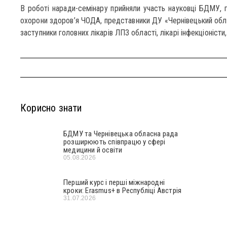
В роботі наради-семінару прийняли участь науковці БДМУ, г
охорони здоров’я ЧОДА, представники ДУ «Чернівецький обл
заступники головних лікарів ЛПЗ області, лікарі інфекціоністи, 
Корисно знати
БДМУ та Чернівецька обласна рада
розширюють співпрацю у сфері
медицини й освіти
05.08.2026
Перший курс і перші міжнародні
кроки: Erasmus+ в Республіці Австрія
31.07.2026