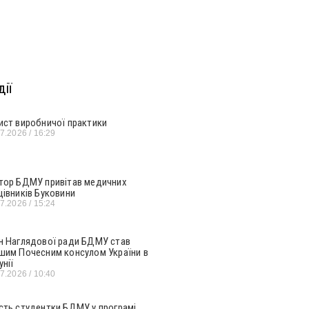
ії
ист виробничої практики
07.2026
16:29
тор БДМУ привітав медичних
цівників Буковини
07.2026
15:24
н Наглядової ради БДМУ став
шим Почесним консулом України в
унії
07.2026
10:40
сть студентки БДМУ у програмі