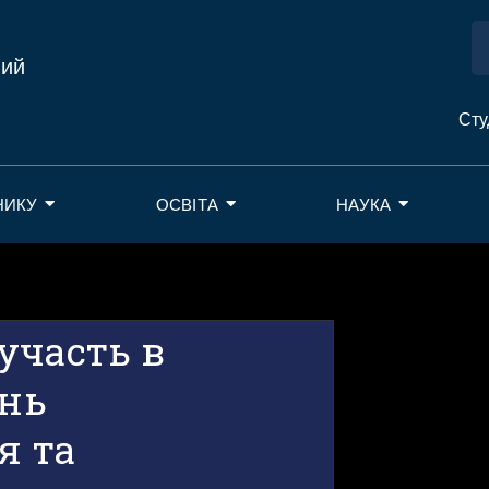
ний
Сту
НИКУ
ОСВІТА
НАУКА
участь в
ань
я та