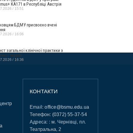
smus+ KA171 в Республіці Австрія
07.2026
15:51
ковцям БДМУ присвоєно вчені
ння
07.2026
16:06
ист загальної клінічної практики з
ичної терапії
07.2026
16:36
КОНТАКТИ
центр
Email:
office@bsmu.edu.ua
Телефон:
(0372) 55-37-54
Адреса: : м. Чернівці, пл.
а
Театральна, 2