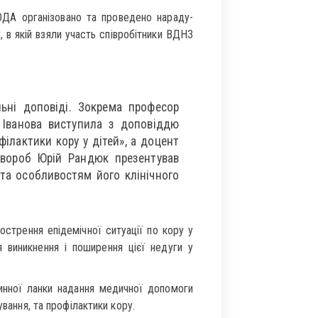
ДА організовано та проведено нараду-
, в якій взяли участь співробітники ВДНЗ
ьні доповіді. Зокрема професор
а Іванова виступила з доповіддю
філактики кору у дітей», а доцент
хвороб Юрій Рандюк презентував
та особливостям його клінічного
острення епідемічної ситуації по кору у
 виникнення і поширення цієї недуги у
винної ланки надання медичної допомоги
ування, та профілактики кору.