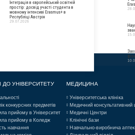
Інтеграція в європейський освітній
Era
простір: досвід участі студента в
28.
мовному інтенсиві Erasmus+ в
Республіці Австрія
29.07.2026
Нау
зва
15.
Зах
фіз
10.
П ДО УНІВЕРСИТЕТУ
МЕДИЦИНА
альності
Університетська клініка
ік конкурсних предметів
Медичний консультативний 
ла прийому в Університет
Медичні Центри
ла прийому в Коледж
Клінічні бази
сть навчання
Навчально-виробнича аптек