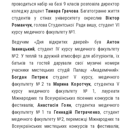
проводиться набір на базі 9 класів розповіла директор
коледжу доцент
Тамара Грачова
. Багатогранне життя
студентів у стінах університету окреслив
Віктор
Романчук
, голова Студентської Ради вишу, студент VI
курсу медичного факультету №1.
Ведучим «Дня відкритих дверей» був
Антон
Іваницький
, студент IV курсу медичного факультету
№2. У теплій та дружній атмосфері для абітурієнтів, їх
батьків та гостей дарували свої музичні номери
учасники мистецьких студій Палацу «Академічний»:
Богдан Петрюк
студент V курсу, медичного
факультету №2 та
Марина Коротчук
, студентка V
курсу медичного факультету №1, лауреати
Міжнародних та Всеукраїнських пісенних конкурсів та
фестивалів;
Анастасія Гоян
, студентка медичного
факультету №1 та
Геннадій Петраченко
, студент
медичного факультету №2, переможці Міжнародних та
Всеукраїнських мистецьких конкурсів та фестивалів;