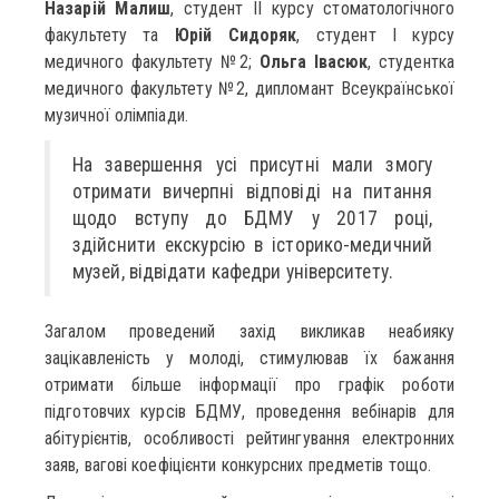
Назарій Малиш
, студент II курсу стоматологічного
факультету та
Юрій Сидоряк
, студент I курсу
медичного факультету №2;
Ольга Івасюк
, студентка
медичного факультету №2, дипломант Всеукраїнської
музичної олімпіади.
На завершення усі присутні мали змогу
отримати вичерпні відповіді на питання
щодо вступу до БДМУ у 2017 році,
здійснити екскурсію в історико-медичний
музей, відвідати кафедри університету.
Загалом проведений захід викликав неабияку
зацікавленість у молоді, стимулював їх бажання
отримати більше інформації про графік роботи
підготовчих курсів БДМУ, проведення вебінарів для
абітурієнтів, особливості рейтингування електронних
заяв, вагові коефіцієнти конкурсних предметів тощо.