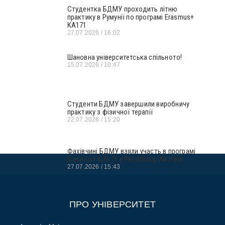
Студентка БДМУ проходить літню
практику в Румунії по програмі Erasmus+
KA171
27.07.2026
16:02
Шановна університетська спільното!
15.07.2026
10:47
Студенти БДМУ завершили виробничу
практику з фізичної терапії
22.07.2026
15:20
Фахівчині БДМУ взяли участь в програмі
Erasmus+ KA171 у Республіці Австрія
27.07.2026
15:43
ПРО УНІВЕРСИТЕТ