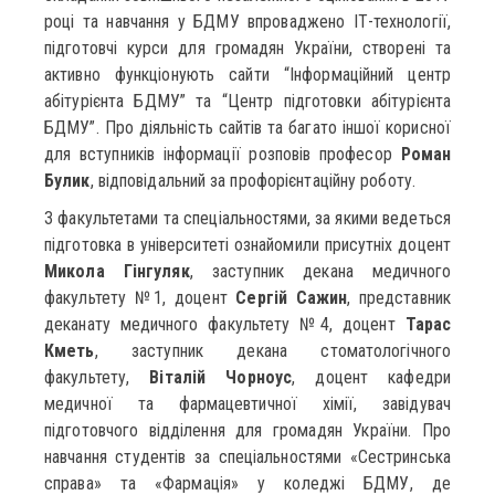
році та навчання у БДМУ впроваджено ІТ-технології,
підготовчі курси для громадян України, створені та
активно функціонують сайти “Інформаційний центр
абітурієнта БДМУ” та “Центр підготовки абітурієнта
БДМУ”. Про діяльність сайтів та багато іншої корисної
для вступників інформації розповів професор
Роман
Булик
, відповідальний за профорієнтаційну роботу.
З факультетами та спеціальностями, за якими ведеться
підготовка в університеті ознайомили присутніх доцент
Микола Гінгуляк
, заступник декана медичного
факультету №1, доцент
Сергій Сажин
, представник
деканату медичного факультету №4, доцент
Тарас
Кметь
, заступник декана стоматологічного
факультету,
Віталій Чорноус
, доцент кафедри
медичної та фармацевтичної хімії, завідувач
підготовчого відділення для громадян України. Про
навчання студентів за спеціальностями «Сестринська
справа» та «Фармація» у коледжі БДМУ, де