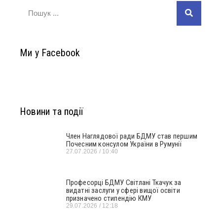
Ми у Facebook
Новини та події
Член Наглядової ради БДМУ став першим
Почесним консулом України в Румунії
27.07.2026
10:40
Професорці БДМУ Світлані Ткачук за
видатні заслуги у сфері вищої освіти
призначено стипендію КМУ
29.07.2026
12:18