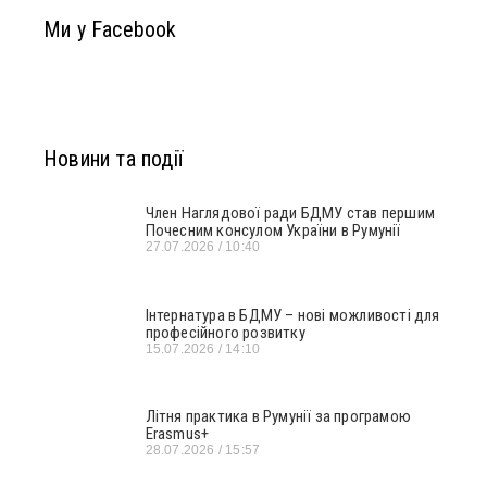
Ми у Facebook
Новини та події
Член Наглядової ради БДМУ став першим
Почесним консулом України в Румунії
27.07.2026
10:40
Інтернатура в БДМУ – нові можливості для
професійного розвитку
15.07.2026
14:10
Літня практика в Румунії за програмою
Erasmus+
28.07.2026
15:57