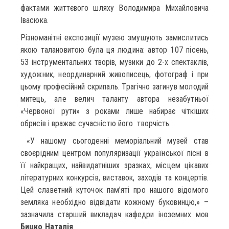
фактами життєвого шляху Володимира Михайловича
Івасюка.
Різноманітні експозиції музею змушують замислитись
якою талановитою була ця людина: автор 107 пісень,
53 інструментальних творів, музики до 2-х спектаклів,
художник, неординарний живописець, фотограф і при
цьому професійний скрипаль. Трагічно загинув молодий
митець, але велич таланту автора незабутньої
«Червоної рути» з роками лише набирає чіткіших
обрисів і вражає сучасністю його творчість.
«У нашому сьогоденні меморіальний музей став
своєрідним центром популяризації української пісні в
її найкращих, найвидатніших зразках, місцем цікавих
літературних конкурсів, виставок, заходів та концертів.
Цей славетний куточок пам’яті про нашого відомого
земляка необхідно відвідати кожному буковинцю,» –
зазначила старший викладач кафедри іноземних мов
Бицко Наталія
.