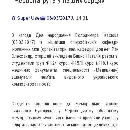
Червона рута у наших серцях
Super User
06/03/2017
14:31
З нагоди Дня народження Володимира Івасюка
(03.03.2017) з ініціативи співробітників кафедри
іноземних мов (організатори: зав. кафедри, доцент Рак
Олександр, старший викладача Бицко Наталія разом зi
студентами груп №12/І курс, №15/ІІ курс, №18/І курс
медичних факультетів, спеціальності «Медицина»)
вшанували пам’ять видатного українського
композитора і поета.
Студенти поклали квіти до меморіальної дошки
видатного буковинця у Чернівецькому обласному
меморіальному музеї його імені та прийняли участь у
відкритті виставки світлин «Таємниці доріг далеких…», в