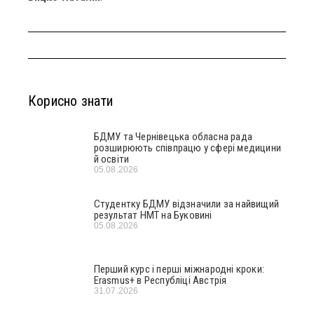
Корисно знати
БДМУ та Чернівецька обласна рада
розширюють співпрацю у сфері медицини
й освіти
05.08.2026
Студентку БДМУ відзначили за найвищий
результат НМТ на Буковині
05.08.2026
Перший курс і перші міжнародні кроки:
Erasmus+ в Республіці Австрія
31.07.2026