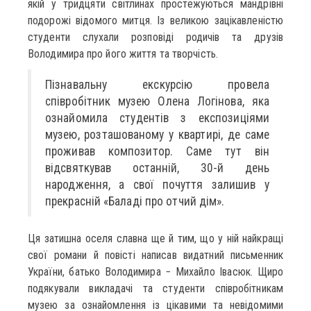
якій у тридцяти світлинах простежуються мандрівні
подорожі відомого митця. Із великою зацікавленістю
студенти слухали розповіді родичів та друзів
Володимира про його життя та творчість.
Пізнавальну екскурсію провела
співробітник музею Олена Логінова, яка
ознайомила студентів з експозиціями
музею, розташованому у квартирі, де саме
проживав композитор. Саме тут він
відсвяткував останній, 30-й день
народження, а свої почуття залишив у
прекрасній «Баладі про отчий дім».
Ця затишна оселя славна ще й тим, що у ній найкращі
свої романи й повісті написав видатний письменник
України, батько Володимира − Михайло Івасюк. Щиро
подякували викладачі та студенти співробітникам
музею за ознайомлення із цікавими та невідомими