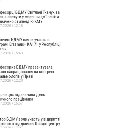
фесорці БДМУ Світлані Ткачук за
атні заслуги у сфері вищої освіти
значено стипендію КМУ
07.2026
12:18
івчині БДМУ взяли участь в
грамі Erasmus+ KA171 у Республіці
трія
07.2026
15:43
фесорка БДМУ презентувала
кові напрацювання на конгресі
альмологів у Празі
07.2026
12:26
ернівцях відзначили День
ичного працівника
07.2026
15:57
тор БДМУ взяв участь у відкритті
вленого відділення Кардіоцентру
07.2026
17:07