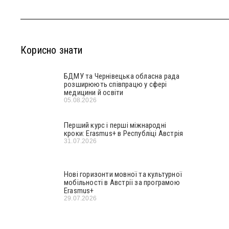
Корисно знати
БДМУ та Чернівецька обласна рада
розширюють співпрацю у сфері
медицини й освіти
05.08.2026
Перший курс і перші міжнародні
кроки: Erasmus+ в Республіці Австрія
31.07.2026
Нові горизонти мовної та культурної
мобільності в Австрії за програмою
Erasmus+
29.07.2026