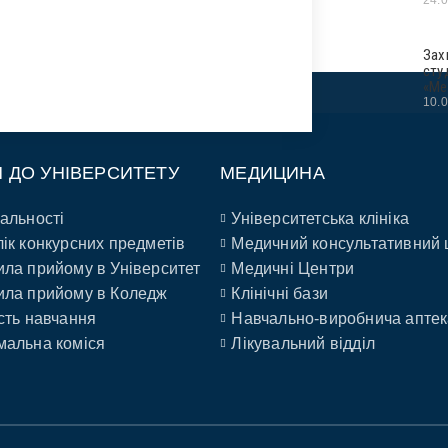
Зах
сту
«Ме
10.
П ДО УНІВЕРСИТЕТУ
МЕДИЦИНА
альності
Університетська клініка
ік конкурсних предметів
Медичний консультативний 
ла прийому в Університет
Медичні Центри
ла прийому в Коледж
Клінічні бази
сть навчання
Навчально-виробнича аптек
альна коміся
Лікувальний відділ