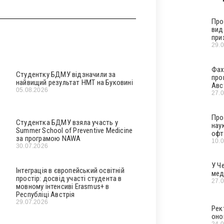
Про
вид
при
29.
Фах
Студентку БДМУ відзначили за
про
найвищий результат НМТ на Буковині
Авс
05.08.2026
27.
Про
Студентка БДМУ взяла участь у
нау
Summer School of Preventive Medicine
офт
за програмою NAWA
10.
30.07.2026
У Ч
Інтеграція в європейський освітній
мед
простір: досвід участі студента в
27.
мовному інтенсиві Erasmus+ в
Республіці Австрія
29.07.2026
Рек
оно
24.