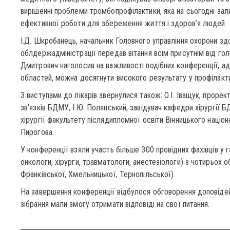
вирішенні проблеми тромбопрофілактики, яка на сьогодні за
ефективної роботи для збереження життя і здоров’я людей.
І.Д. Шкробанець, начальник Головного управління охорони зд
облдержадміністрації передав вітання всім присутнім від гол
Дмитрович наголосив на важливості подібних конференції, ад
областей, можна досягнути високого результату у профілактиц
З виступами до лікарів звернулися також: О.І. Іващук, проре
зв’язків БДМУ, І.Ю. Полянський, завідувач кафедри хірургії Б
хірургії факультету післядипломної освіти Вінницького націон
Пирогова.
У конференції взяли участь більше 300 провідних фахівців у г
онкологи, хірурги, травматологи, анестезіологи) з чотирьох о
Франківської, Хмельницької, Тернопільської).
На завершення конференції відбулося обговорення доповідей
зібрання мали змогу отримати відповіді на свої питання.