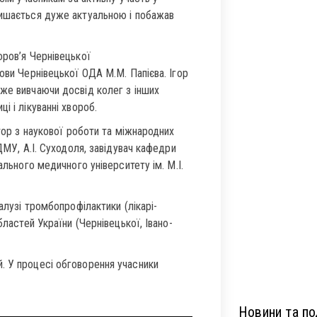
лишається дуже актуальною і побажав
оров’я Чернівецької
ови Чернівецької ОДА М.М. Папієва. Ігор
же вивчаючи досвід колег з інших
і і лікуванні хвороб.
ктор з наукової роботи та міжнародних
ДМУ, А.І. Суходоля, завідувач кафедри
ального медичного університету ім. М.І.
алузі тромбопрофілактики (лікарі-
бластей України (Чернівецької, Івано-
. У процесі обговорення учасники
Новини та под