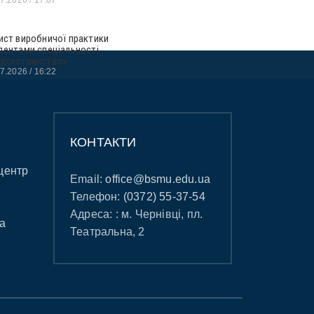
ист виробничої практики
дентами спеціальності
дсестринство»
07.2026
16:22
КОНТАКТИ
центр
Email:
office@bsmu.edu.ua
Телефон:
(0372) 55-37-54
Адреса: : м. Чернівці, пл.
а
Театральна, 2