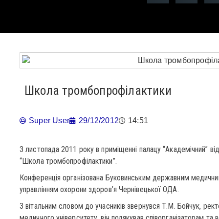
Школа тромбопрофілактики
Super User
29/12/2012
14:51
3 листопада 2011 року в приміщенні палацу “Академічний” ві
“Школа тромбопрофілактики”.
Конференція організована Буковинським державним медични
управлінням охорони здоров’я Чернівецької ОДА.
З вітальним словом до учасників звернувся Т.М. Бойчук, ре
медичного університету, він подякував співорганізаторам та в