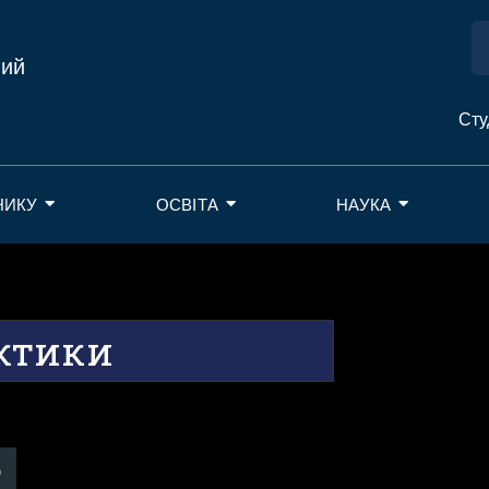
ний
Сту
НИКУ
ОСВІТА
НАУКА
ктики