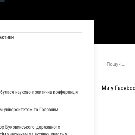
Ми у Facebo
дбулася науково-практична конференція
м університетом та Головним
ктор Буковинського державного
сім учасникам за активну участь у