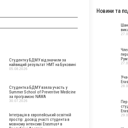
Новини та под
Шан
вик
27.
Чле
пер
Рум
Студентку БДМУ відзначили за
27.
найвищий результат НМТ на Буковині
05.08.2026
Уча
Era
28.
Студентка БДМУ взяла участь у
Summer School of Preventive Medicine
за програмою NAWA
30.07.2026
Пер
сту
Era
Інтеграція в європейський освітній
29.
простір: досвід участі студента в
мовному інтенсиві Erasmus+ в