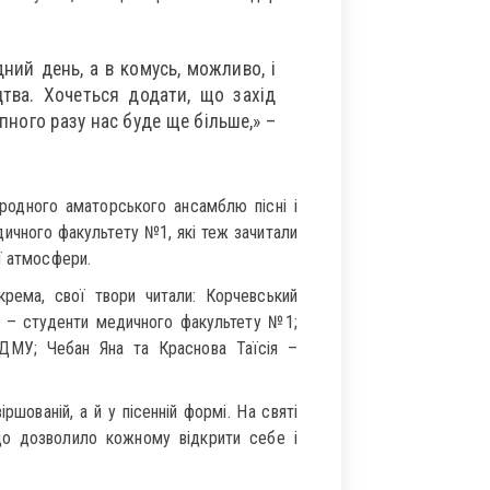
ний день, а в комусь, можливо, і
тва. Хочеться додати, що захід
пного разу нас буде ще більше,» –
родного аматорського ансамблю пісні і
ичного факультету №1, які теж зачитали
ї атмосфери.
окрема, свої твори читали: Корчевський
а – студенти медичного факультету №1;
ДМУ; Чебан Яна та Краснова Таїсія –
ршованій, а й у пісенній формі. На святі
що дозволило кожному відкрити себе і