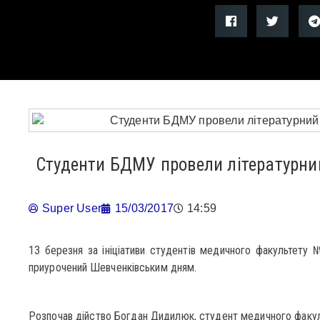
Студенти БДМУ провели літературний 
Super User
15/03/2017
14:59
13 березня за ініціативи студентів медичного факультету №
приурочений Шевченківським дням.
Розпочав дійство Богдан Дидилюк, студент медичного факул