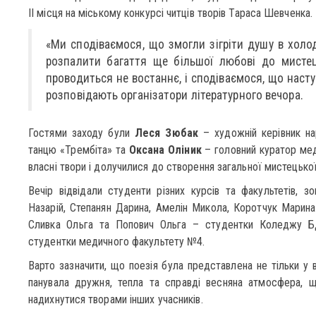
ІІ місця на міському конкурсі читців творів Тараса Шевченка.
«Ми сподіваємося, що змогли зігріти душу в холод
розпалити багаття ще більшої любові до мистец
проводиться не востаннє, і сподіваємося, що насту
розповідають організатори літературного вечора.
Гостями заходу були
Леся Зюбак
– художній керівник на
танцю «Трембіта» та
Оксана Оліник
– головний куратор мед
власні твори і долучилися до створення загальної мистецько
Вечір відвідали студенти різних курсів та факультетів, з
Назарій, Степанян Дарина, Амелін Микола, Коротчук Марин
Сливка Ольга та Попович Ольга – студентки Коледжу Б
студентки медичного факультету №4.
Варто зазначити, що поезія була представлена не тільки у ві
панувала дружня, тепла та справді весняна атмосфера, 
надихнутися творами інших учасників.