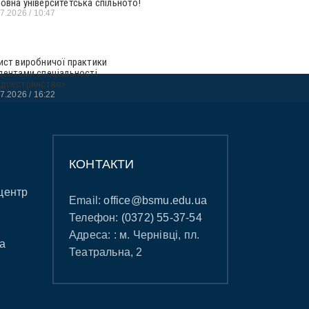
овна університетська спільното!
07.2026
10:47
ист виробничої практики
дентами спеціальності
дсестринство»
07.2026
16:22
КОНТАКТИ
центр
Email:
office@bsmu.edu.ua
Телефон:
(0372) 55-37-54
Адреса: : м. Чернівці, пл.
а
Театральна, 2