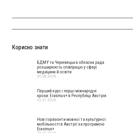
Корисно знати
БДМУ та Чернівецька обласна рада
розширюють співпрацю у сфері
медицини й освіти
05.08.2026
Перший курс і перші міжнародні
кроки: Erasmus+ в Республіці Австрія
31.07.2026
Нові горизонти мовної та культурної
мобільності в Австрії за програмою
Erasmus+