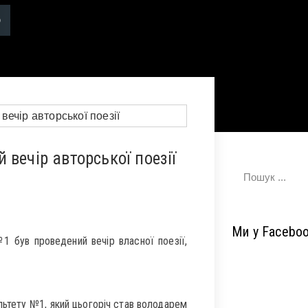
вечір авторської поезії
Ми у Facebo
1 був проведений вечір власної поезії,
ьтету №1, який цьогоріч став володарем