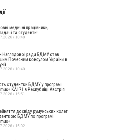
ії
овні медичні працівники,
ладачі та студенти!
07.2026
10:48
н Наглядової ради БДМУ став
шим Почесним консулом України в
унії
07.2026
10:40
сть студентки БДМУ у програмі
smus+ KA171 в Республіці Австрія
07.2026
15:51
ейняття досвіду румунських колег
денткою БДМУ по програмі
smus+
07.2026
15:02