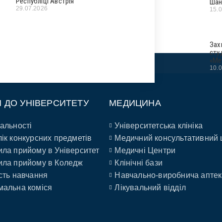
Республіці Австрія
Шан
29.07.2026
15.
Зах
сту
«Ме
10.
П ДО УНІВЕРСИТЕТУ
МЕДИЦИНА
альності
Університетська клініка
ік конкурсних предметів
Медичний консультативний 
ла прийому в Університет
Медичні Центри
ла прийому в Коледж
Клінічні бази
сть навчання
Навчально-виробнича аптек
альна коміся
Лікувальний відділ