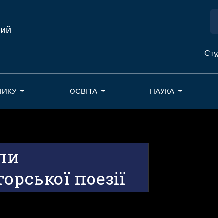
ний
Сту
НИКУ
ОСВІТА
НАУКА
ли
орської поезії