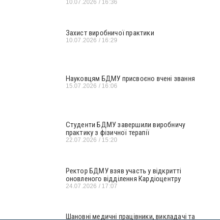
10.07.2026
16:36
Захист виробничої практики
10.07.2026
16:29
Науковцям БДМУ присвоєно вчені звання
15.07.2026
16:06
Студенти БДМУ завершили виробничу
практику з фізичної терапії
22.07.2026
15:20
Ректор БДМУ взяв участь у відкритті
оновленого відділення Кардіоцентру
24.07.2026
17:07
Шановні медичні працівники, викладачі та