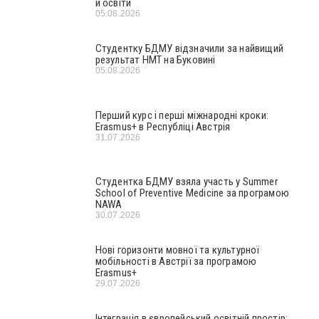
й освіти
05.08.2026
Студентку БДМУ відзначили за найвищий
результат НМТ на Буковині
05.08.2026
Перший курс і перші міжнародні кроки:
Erasmus+ в Республіці Австрія
31.07.2026
Студентка БДМУ взяла участь у Summer
School of Preventive Medicine за програмою
NAWA
30.07.2026
Нові горизонти мовної та культурної
мобільності в Австрії за програмою
Erasmus+
29.07.2026
Інтеграція в європейський освітній простір: