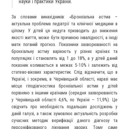
науки і практики України.
За словами винахідників: «Бронхіальна астма –
актуальна проблема педіатрії та клінічної медицини в
цілому. У дітей ця недуга призводить до зниження
якості життя, може бути причиною інвалідності, а іноді
мати поганий прогноз. Показники захворюваності на
бронхіальну астму варіюють у різних країнах та
популяціях і становлять від 1 до 18%, а у дітей даний
показник коливається в межах 5-10% і залежить від
статево-вікових характеристик. Слід відзначити, що в
Україні, і зокрема, в Чернівецькій області, наразі має
місце гіподіагностика бронхіальної астми у дітей
порівняно з іншими країнами (середня захворюваність
у Чернівецькій області 4,6%, по Україні – 11,9%). Це
свідчить про необхідність подальших досліджень у
даній галузі, а також зумовлює актуальність розробки
сучасних методик верифікації даного діагнозу та
персоніфікованого лікування хворих. Тому саме