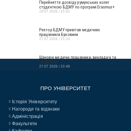
Перейняття досвіду румунських колег
студенткою БДМУ по програмі Erasmus+
29.07.2026
15:02
Ректор БДМУ привітав медичних
працівників Буковини
27.07.2026
15:24
Шановні медичні працівники, викладачі та
студенти!
27.07.2026
10:48
ПРО УНІВЕРСИТЕТ
Історія Університету
Нагороди та відзнаки
Адміністрація
Факультети
Кафедри