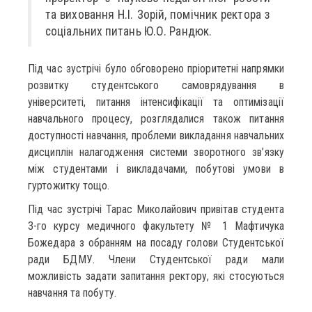
та виховання Н.І. Зорій, помічник ректора з
соціальних питань Ю.О. Рандюк.
Під час зустрічі було обговорено пріоритетні напрямки
розвитку студентського самоврядування в
університеті, питання інтенсифікації та оптимізації
навчального процесу, розглядалися також питання
доступності навчання, проблеми викладання навчальних
дисциплін налагодження системи зворотного зв’язку
між студентами і викладачами, побутові умови в
гуртожитку тощо.
Під час зустрічі Тарас Миколайович привітав студента
3-го курсу медичного факультету № 1 Мафтичука
Божедара з обранням на посаду голови Студентської
ради БДМУ. Члени Студентської ради мали
можливість задати запитання ректору, які стосуються
навчання та побуту.