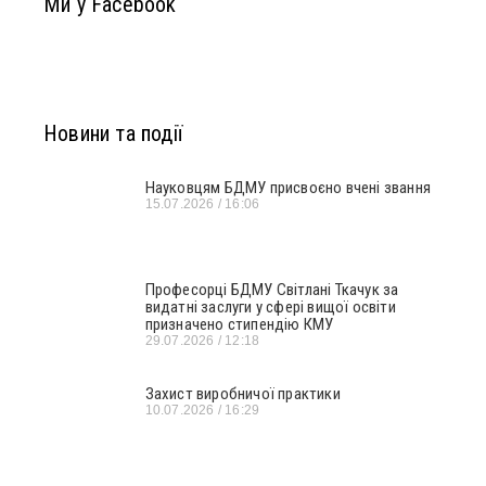
Ми у Facebook
Новини та події
Науковцям БДМУ присвоєно вчені звання
15.07.2026
16:06
Професорці БДМУ Світлані Ткачук за
видатні заслуги у сфері вищої освіти
призначено стипендію КМУ
29.07.2026
12:18
Захист виробничої практики
10.07.2026
16:29