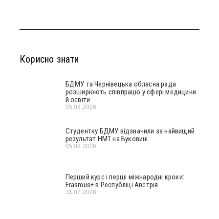
Корисно знати
БДМУ та Чернівецька обласна рада
розширюють співпрацю у сфері медицини
й освіти
05.08.2026
Студентку БДМУ відзначили за найвищий
результат НМТ на Буковині
05.08.2026
Перший курс і перші міжнародні кроки:
Erasmus+ в Республіці Австрія
31.07.2026