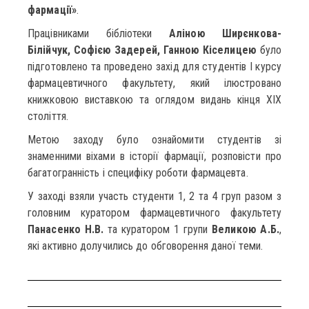
фармації»
.
Працівниками бібліотеки
Аліною Ширєнкова-
Білійчук, Софією Задерей, Ганною Кіселицею
було
підготовлено та проведено захід для студентів І курсу
фармацевтичного факультету, який ілюстровано
книжковою виставкою та оглядом видань кінця ХІХ
століття.
Метою заходу було ознайомити студентів зі
знаменними віхами в історії фармації, розповісти про
багатогранність і специфіку роботи фармацевта.
У заході взяли участь студенти 1, 2 та 4 груп разом з
головним куратором фармацевтичного факультету
Панасенко Н.В.
та куратором 1 групи
Великою А.Б.
,
які активно долучились до обговорення даної теми.