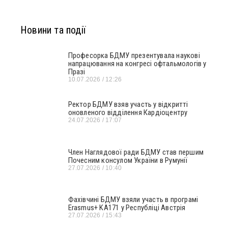
Новини та події
Професорка БДМУ презентувала наукові
напрацювання на конгресі офтальмологів у
Празі
10.07.2026
12:26
Ректор БДМУ взяв участь у відкритті
оновленого відділення Кардіоцентру
24.07.2026
17:07
Член Наглядової ради БДМУ став першим
Почесним консулом України в Румунії
27.07.2026
10:40
Фахівчині БДМУ взяли участь в програмі
Erasmus+ KA171 у Республіці Австрія
27.07.2026
15:43