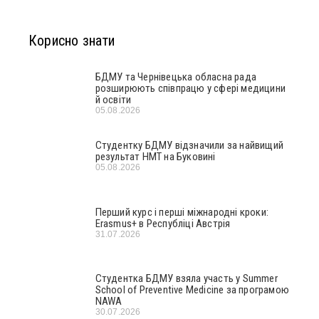
Корисно знати
БДМУ та Чернівецька обласна рада
розширюють співпрацю у сфері медицини
й освіти
05.08.2026
Студентку БДМУ відзначили за найвищий
результат НМТ на Буковині
05.08.2026
Перший курс і перші міжнародні кроки:
Erasmus+ в Республіці Австрія
31.07.2026
Студентка БДМУ взяла участь у Summer
School of Preventive Medicine за програмою
NAWA
30.07.2026