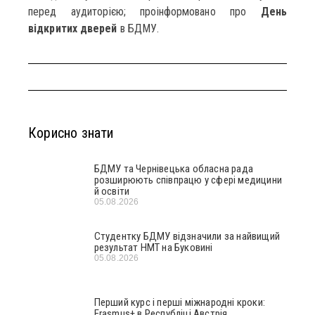
перед аудиторією; проінформовано про
День
відкритих дверей
в БДМУ.
Корисно знати
БДМУ та Чернівецька обласна рада
розширюють співпрацю у сфері медицини
й освіти
05.08.2026
Студентку БДМУ відзначили за найвищий
результат НМТ на Буковині
05.08.2026
Перший курс і перші міжнародні кроки:
Erasmus+ в Республіці Австрія