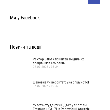
Ми у Facebook
Новини та події
Ректор БДМУ привітав медичних
працівників Буковини
27.07.2026
15:24
Шановна університетська спільното!
15.07.2026
10:47
Участь студентки БДМУ у програмі
Erasmus+ KA171 в Республіці Австрія