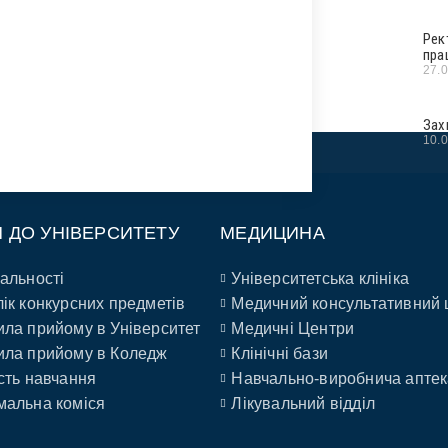
Рек
пра
27.
Зах
10.
П ДО УНІВЕРСИТЕТУ
МЕДИЦИНА
альності
Університетська клініка
ік конкурсних предметів
Медичний консультативний 
ла прийому в Університет
Медичні Центри
ла прийому в Коледж
Клінічні бази
сть навчання
Навчально-виробнича аптек
альна коміся
Лікувальний відділ