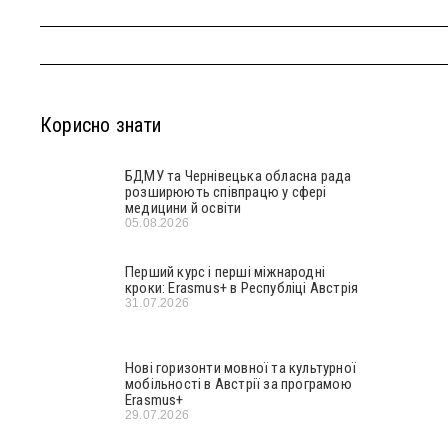
Корисно знати
БДМУ та Чернівецька обласна рада
розширюють співпрацю у сфері
медицини й освіти
05.08.2026
Перший курс і перші міжнародні
кроки: Erasmus+ в Республіці Австрія
31.07.2026
Нові горизонти мовної та культурної
мобільності в Австрії за програмою
Erasmus+
29.07.2026