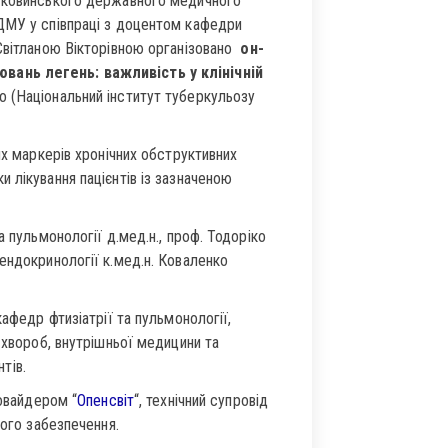
Буковинського державного медичного
ДМУ у співпраці з доцентом кафедри
 Світланою Вікторівною організовано
он-
вань легень: важливість у клінічній
 (Національний інститут туберкульозу
их маркерів хронічних обструктивних
 лікування пацієнтів із зазначеною
а пульмонології д.мед.н., проф. Тодоріко
ендокринології к.мед.н. Коваленко
кафедр фтизіатрії та пульмонології,
 хвороб, внутрішньої медицини та
нтів.
ровайдером “
Опенсвіт
“, технічний супровід
ного забезпечення.