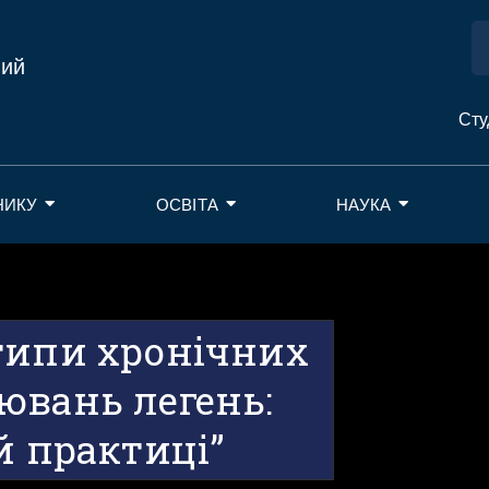
ний
Сту
НИКУ
ОСВІТА
НАУКА
типи хронічних
ювань легень:
й практиці”