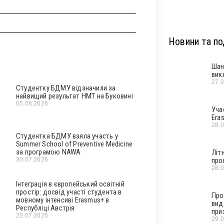
Новини та под
Шан
вик
27.
Студентку БДМУ відзначили за
найвищий результат НМТ на Буковині
05.08.2026
Уча
Era
28.
Студентка БДМУ взяла участь у
Summer School of Preventive Medicine
за програмою NAWA
Літ
про
30.07.2026
28.
Інтеграція в європейський освітній
простір: досвід участі студента в
Про
мовному інтенсиві Erasmus+ в
вид
Республіці Австрія
при
29.07.2026
29.