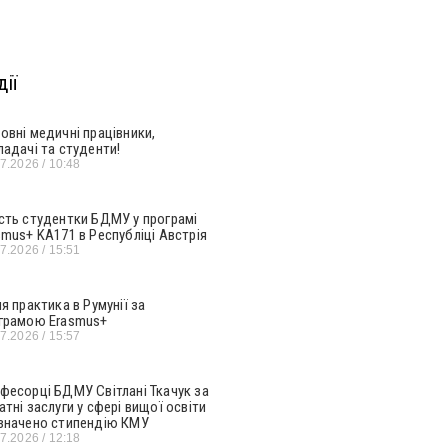
ії
овні медичні працівники,
ладачі та студенти!
07.2026
10:48
сть студентки БДМУ у програмі
smus+ KA171 в Республіці Австрія
07.2026
15:51
ня практика в Румунії за
грамою Erasmus+
07.2026
15:57
фесорці БДМУ Світлані Ткачук за
атні заслуги у сфері вищої освіти
значено стипендію КМУ
07.2026
12:18