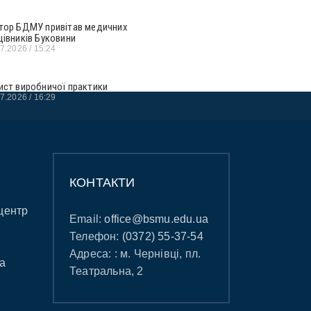
тор БДМУ привітав медичних
цівників Буковини
07.2026
15:24
ист виробничої практики
07.2026
16:29
КОНТАКТИ
центр
Email:
office@bsmu.edu.ua
Телефон:
(0372) 55-37-54
Адреса: : м. Чернівці, пл.
а
Театральна, 2