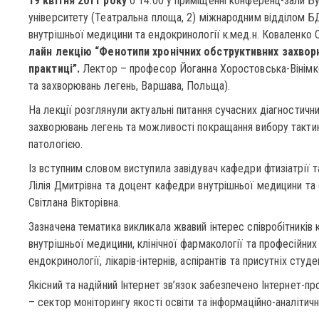
19 квітня 2011 року
о 14:00 у приміщенні конференц-зали 
університету (Театральна площа, 2) міжнародним відділом Б
внутрішньої медицини та ендокринології к.мед.н. Коваленко
лайн лекцію
“Фенотипи хронічних обструктивних захворю
практиці”.
Лектор – професор Йоганна Хоростовська-Вінімко
та захворювань легень, Варшава, Польща).
На лекції розглянули актуальні питання сучасних діагностичн
захворювань легень та можливості покращання вибору тактики
патологією.
Із вступним словом виступила завідувач кафедри фтизіатрії т
Лілія Дмитрівна та доцент кафедри внутрішньої медицини та 
Світлана Вікторівна.
Зазначена тематика викликала жвавий інтерес співробітників 
внутрішньої медицини, клінічної фармакології та професійних
ендокринології, лікарів-інтернів, аспірантів та присутніх студе
Якісний та надійний Інтернет зв’язок забезпечено Інтернет-п
– сектор моніторингу якості освіти та інформаційно-аналітич