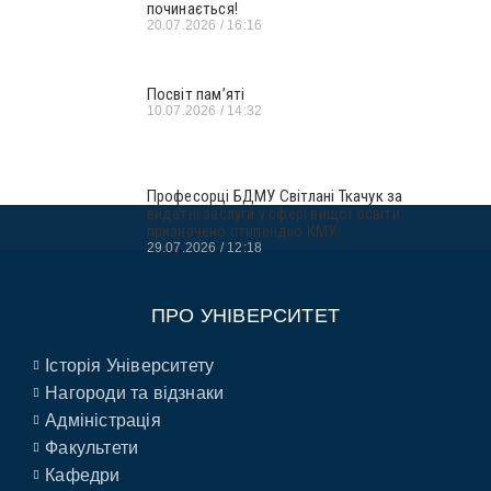
починається!
20.07.2026
16:16
Посвіт пам’яті
10.07.2026
14:32
Професорці БДМУ Світлані Ткачук за
видатні заслуги у сфері вищої освіти
призначено стипендію КМУ
29.07.2026
12:18
ПРО УНІВЕРСИТЕТ
Історія Університету
Нагороди та відзнаки
Адміністрація
Факультети
Кафедри