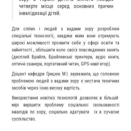
четверте місце серед основних причин
інвалідизації дітей.
Для сліпих і людей з вадами зору розроблені
спеціальні технології, завдяки яким вони отримують
широкі можливості проявити себе у сфері освіти та
зайнятості , збільшити коло своїх повсякденних занять
(дисплей Брайля, Брайлевські принтери, аудіо книги,
оптичні сканери, портативний читач, GPS-навігатор).
Доцент кафедри Грицюк М.І. зауважила, що головною
проблемою людей з вадами зору є нестача технічних
засобів через їхню високу вартість.
Використання новітніх технологій дозволяє в більшій
мірі вирішити проблему соціальної ізольованості
інвалідів по зору, соціально адатувати їх в сучасне
суспільство.