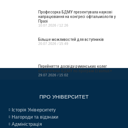
Професорка БДМУ презентувала наукові
напрацювання на конгресі офтальмологів у
Празі
10.07.2026
12:26
Більше можливостей для вступників
20.07.2026
15:49
Перейняття досвіду румунських колег
студенткою БДМУ по програмі Erasmus+
29.07.2026
15:02
ПРО УНІВЕРСИТЕТ
Історія Університету
Нагороди та відзнаки
Адміністрація