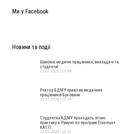
Ми у Facebook
Новини та події
Шановні медичні працівники, викладачі та
студенти!
27.07.2026
10:48
Ректор БДМУ привітав медичних
працівників Буковини
27.07.2026
15:24
Студентка БДМУ проходить літню
практику в Румунії по програмі Erasmus+
KA171
27.07.2026
16:02