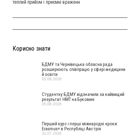
теплий прийом і приємні враженн
Корисно знати
БДМУ та Чернівецька обласна рада
розширюють співпрацю у сфері медицини
й освіти
05.08.2026
Студентку БДМУ відзначили за найвищий
результат НМТ на Буковині
05.08.2026
Перший курс і перші міжнародні кроки:
Erasmus+ в Республіці Австрія
31.07.2026