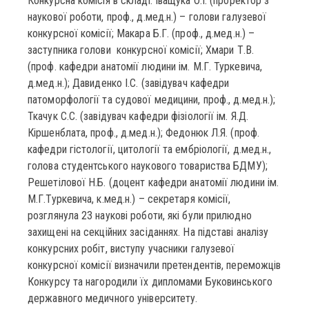
Конкурсна комісія в складі: Іващука О.І. (проректор з
наукової роботи, проф., д.мед.н.) – голови галузевої
конкурсної комісії; Макара Б.Г. (проф., д.мед.н.) –
заступника голови конкурсної комісії; Хмари Т.В.
(проф. кафедри анатомії людини ім. М.Г. Туркевича,
д.мед.н.); Давиденко І.С. (завідувач кафедри
патоморфології та судової медицини, проф., д.мед.н.);
Ткачук С.С. (завідувач кафедри фізіології ім. Я.Д.
Кіршенблата, проф., д.мед.н.); Федонюк Л.Я. (проф.
кафедри гістології, цитології та ембріології, д.мед.н.,
голова студентського наукового товариства БДМУ);
Решетілової Н.Б. (доцент кафедри анатомії людини ім.
М.Г.Туркевича, к.мед.н.) – секретаря комісії,
розглянула 23 наукові роботи, які були прилюдно
захищені на секційних засіданнях. На підставі аналізу
конкурсних робіт, виступу учасники галузевої
конкурсної комісії визначили претендентів, переможців
Конкурсу та нагородили їх дипломами Буковинського
державного медичного університету.