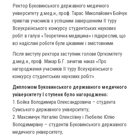
Ректор Буковинського державного медичного
університету д.мед.н., проф. Тарас Миколайович Бойчук
привітав учасників з успішним завершенням ІІ туру
Всеукраїнського конкурсу студентських наукових
робіт в галузі «Теоретична медицина» і підкреслив, що
всі надіслані роботи були цікавими і змістовними.
Після виступу ректора заступник голови Оргкомітету
д.мед.н., проф. Макар Б.Г. зачитав наказ «Про
нагородження учасників ІІ туру Всеукраїнського
конкурсу студентських наукових робіт».
Дипломом Буковинського державного медичного
університету І ступеня було нагороджено:
1. Бойка Володимира Олександровича – студента
Сумського державного університету;
2. Максимчук Наталію Олексіївну і Любелю Юлію
Володимирівну – студентів Буковинського державного
медичного університету;