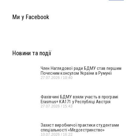
Ми у Facebook
Новини та події
Член Наглядової ради БДМУ став першим
Почесним консулом України в Румунії
27.07.2026
10:40
Фахівчині БДМУ взяли участь в програмі
Erasmus+ KA171 у Республіці Австрія
27.07.2026
15:43
Захист виробничої практики студентами
спеціальності «Медсестринство»
10.07.2026
16:22