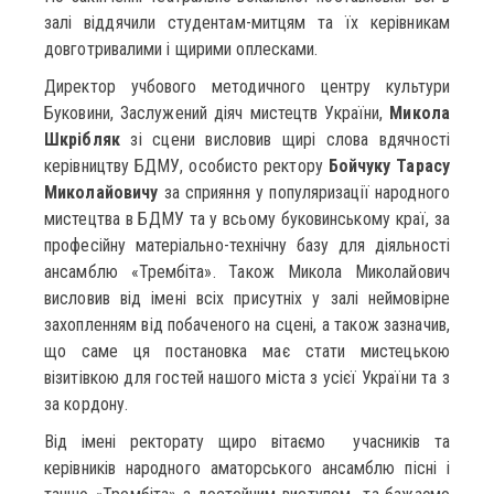
залі віддячили студентам-митцям та їх керівникам
довготривалими і щирими оплесками.
Директор учбового методичного центру культури
Буковини, Заслужений діяч мистецтв України,
Микола
Шкрібляк
зі сцени висловив щирі слова вдячності
керівництву БДМУ, особисто ректору
Бойчуку Тарасу
Миколайовичу
за сприяння у популяризації народного
мистецтва в БДМУ та у всьому буковинському краї, за
професійну матеріально-технічну базу для діяльності
ансамблю «Трембіта». Також Микола Миколайович
висловив від імені всіх присутніх у залі неймовірне
захопленням від побаченого на сцені, а також зазначив,
що саме ця постановка має стати мистецькою
візитівкою для гостей нашого міста з усієї України та з
за кордону.
Від імені ректорату щиро вітаємо учасників та
керівників народного аматорського ансамблю пісні і