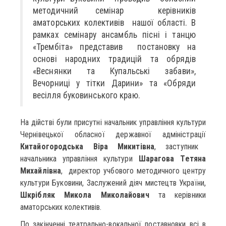
методичний семінар керівників
аматорських колективів нашої області. В
рамках семінару ансамбль пісні і танцю
«Трембіта» представив постановку на
основі народних традицій та обрядів
«Веснянки та Купальські забави»,
Вечорниці у тітки Дарини» та «Обряди
весілля буковинського краю.
На дійстві були присутні начальник управління культури
Чернівецької обласної державної адміністрації
Китайогородська Віра Микитівна
, заступник
начальника управління культури
Шарагова Тетяна
Михайлівна
, директор учбового методичного центру
культури Буковини, Заслужений діяч мистецтв України,
Шкрібляк Микола Миколайович
та керівники
аматорських колективів.
По закінченні театрально-вокальної поставновки всі в