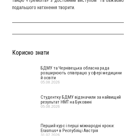
танцю «Трембіта» з достойним виступом та бажаємо
подальшого натхнення творити.
Корисно знати
БДМУ та Чернівецька обласна рада
розширюють співпрацю у сфері медицини
й освіти
05.08.2026
Студентку БДМУ відзначили за найвищий
результат НМТ на Буковині
05.08.2026
Перший курс і перші міжнародні кроки:
Erasmus+ в Республіці Австрія
31.07.2026