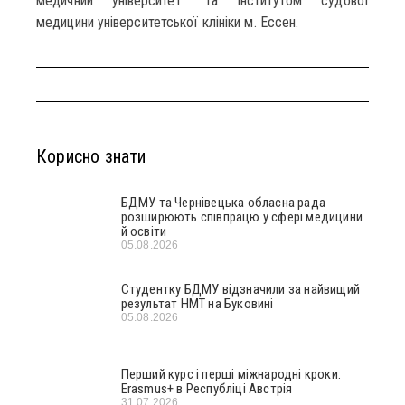
медичний університет” та Інститутом судової
медицини університетської клініки м. Ессен.
Корисно знати
БДМУ та Чернівецька обласна рада
розширюють співпрацю у сфері медицини
й освіти
05.08.2026
Студентку БДМУ відзначили за найвищий
результат НМТ на Буковині
05.08.2026
Перший курс і перші міжнародні кроки:
Erasmus+ в Республіці Австрія
31.07.2026