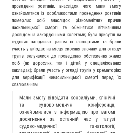
проведенні розтинів, внаслідок чого мали змогу
ознайомитися із особливостями проведення розтинів
померлих осіб внаслідок різноманітних причин
насильницької смерті та обмінятися вітчизняним
досвідом із закордонними колегами; були присутні на
судових засіданнях разом із експертами та брали
участь у виїздах на місця скоєння злочину для огляду
трупів; залучалися до проведення обстеження живих
осіб (як дорослих, так і дітей, у спеціалізованих
закладах); брали участь у огляді трупів у крематоріях
для верифікації ненасильницької смерті перед їх
спалюванням.
Мали змогу відвідати консиліуми, клінічні
та судово-медичні конференції,
ознайомилися з інформацією про вагомі
досягнення за останній час у галузі
судово-медичної танатології,