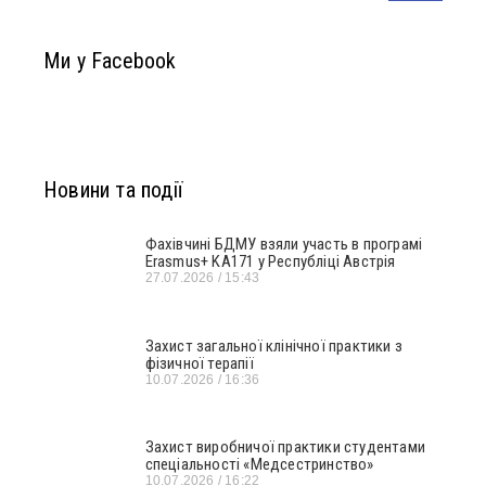
Ми у Facebook
Новини та події
Фахівчині БДМУ взяли участь в програмі
Erasmus+ KA171 у Республіці Австрія
27.07.2026
15:43
Захист загальної клінічної практики з
фізичної терапії
10.07.2026
16:36
Захист виробничої практики студентами
спеціальності «Медсестринство»
10.07.2026
16:22