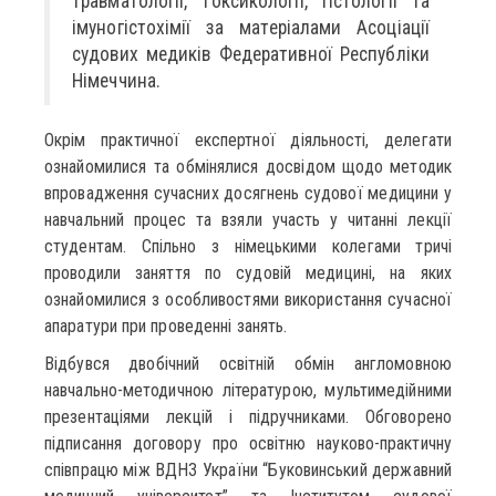
травматології, токсикології, гістології та
імуногістохімії за матеріалами Асоціації
судових медиків Федеративної Республіки
Німеччина.
Окрім практичної експертної діяльності, делегати
ознайомилися та обмінялися досвідом щодо методик
впровадження сучасних досягнень судової медицини у
навчальний процес та взяли участь у читанні лекції
студентам. Спільно з німецькими колегами тричі
проводили заняття по судовій медицині, на яких
ознайомилися з особливостями використання сучасної
апаратури при проведенні занять.
Відбувся двобічний освітній обмін англомовною
навчально-методичною літературою, мультимедійними
презентаціями лекцій і підручниками. Обговорено
підписання договору про освітню науково-практичну
співпрацю між ВДНЗ України “Буковинський державний