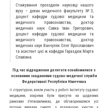
Стажування проходили науковці нашого
вузу – декан медичного факультету №3,
доцент кафедри судової медицини та
медичного правознавства, доктор
медичних наук Савка Іван Григорович,
доцент кафедри судової медицини та
медичного правознавства, доктор
медичних наук Ванчуляк Олег Ярославович
та асистент цієї ж кафедри Гараздюк Марта
Славівна.
Під час відрядження делегати ознайомилися з
основними завданнями судово-медичної служби
Федеративної Республіки Німеччина
її структурою; взяли участь у роботі Інституту судової
медицини, зокрема були присутні на щоденних
ранкових п’ятихвилинках, де обговорювалися усі
поточні випадки смерті, з подальшою участю у