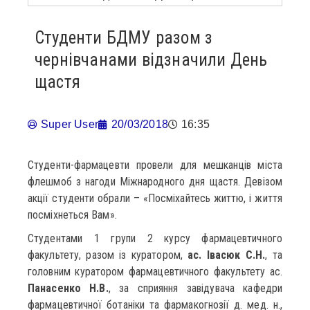
Студенти БДМУ разом з
чернівчанами відзначили День
щастя
Super User
20/03/2018
16:35
Студенти-фармацевти провели для мешканців міста
флешмоб з нагоди Міжнародного дня щастя. Девізом
акції студенти обрали – «Посміхайтесь життю, і життя
посміхнеться Вам».
Студентами 1 групи 2 курсу фармацевтичного
факультету, разом із куратором,
ас. Івасюк С.Н.
, та
головним куратором фармацевтичного факультету ас.
Панасенко Н.В.
, за сприяння завідувача кафедри
фармацевтичної ботаніки та фармакогнозії д. мед. н.,