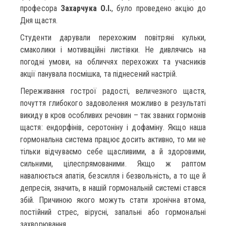
професора
Захарчука О.І.
, було проведено акцію до
Дня щастя.
Студенти дарували перехожим повітряні кульки,
смаколики і мотиваційні листівки. Не дивлячись на
погодні умови, на обличчях перехожих та учасників
акції панувала посмішка, та піднесений настрій.
Переживання гострої радості, величезного щастя,
почуття глибокого задоволення можливо в результаті
викиду в кров особливих речовин – так званих гормонів
щастя: ендорфінів, серотоніну і дофаміну. Якщо наша
гормональна система працює досить активно, то ми не
тільки відчуваємо себе щасливими, а й здоровими,
сильними, цілеспрямованими. Якщо ж раптом
навалюється апатія, безсилля і безвольність, а то ще й
депресія, значить, в нашій гормональній системі стався
збій. Причиною якого можуть стати хронічна втома,
постійний стрес, вірусні, запальні або гормональні
захворювання.