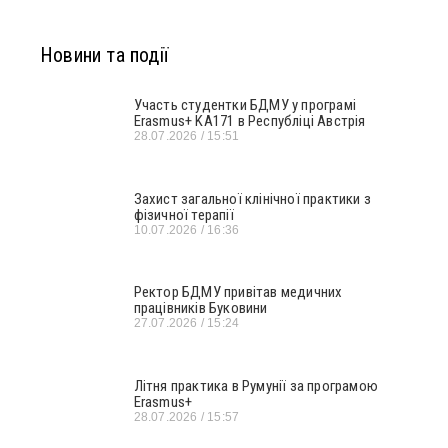
Новини та події
Участь студентки БДМУ у програмі
Erasmus+ KA171 в Республіці Австрія
28.07.2026
15:51
Захист загальної клінічної практики з
фізичної терапії
10.07.2026
16:36
Ректор БДМУ привітав медичних
працівників Буковини
27.07.2026
15:24
Літня практика в Румунії за програмою
Erasmus+
28.07.2026
15:57