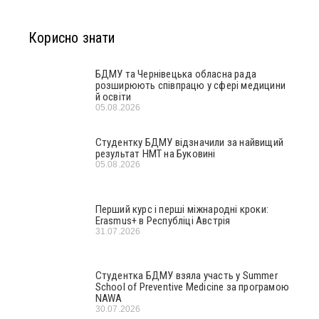
Корисно знати
БДМУ та Чернівецька обласна рада
розширюють співпрацю у сфері медицини
й освіти
05.08.2026
Студентку БДМУ відзначили за найвищий
результат НМТ на Буковині
05.08.2026
Перший курс і перші міжнародні кроки:
Erasmus+ в Республіці Австрія
31.07.2026
Студентка БДМУ взяла участь у Summer
School of Preventive Medicine за програмою
NAWA
30.07.2026