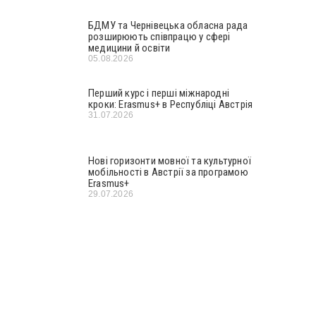
БДМУ та Чернівецька обласна рада
розширюють співпрацю у сфері
медицини й освіти
05.08.2026
Перший курс і перші міжнародні
кроки: Erasmus+ в Республіці Австрія
31.07.2026
Нові горизонти мовної та культурної
мобільності в Австрії за програмою
Erasmus+
29.07.2026