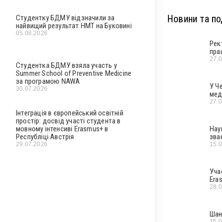
Новини та под
Студентку БДМУ відзначили за
найвищий результат НМТ на Буковині
05.08.2026
Рек
пра
27.
Студентка БДМУ взяла участь у
Summer School of Preventive Medicine
за програмою NAWA
У Ч
30.07.2026
мед
27.
Інтеграція в європейський освітній
простір: досвід участі студента в
мовному інтенсиві Erasmus+ в
Нау
Республіці Австрія
зва
29.07.2026
15.
Уча
Era
28.
Шан
15.