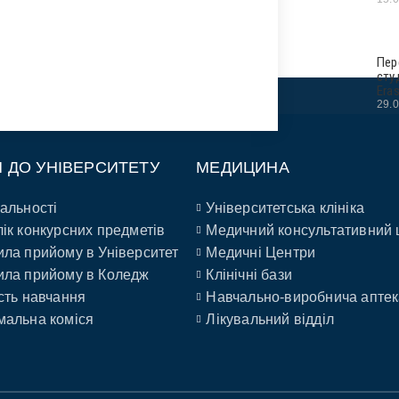
Пер
сту
Era
29.
П ДО УНІВЕРСИТЕТУ
МЕДИЦИНА
альності
Університетська клініка
ік конкурсних предметів
Медичний консультативний 
ла прийому в Університет
Медичні Центри
ла прийому в Коледж
Клінічні бази
сть навчання
Навчально-виробнича аптек
альна коміся
Лікувальний відділ