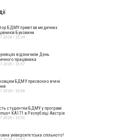
ії
тор БДМУ привітав медичних
цівників Буковини
07.2026
15:24
ернівцях відзначили День
ичного працівника
07.2026
15:57
ковцям БДМУ присвоєно вчені
ння
07.2026
16:06
сть студентки БДМУ у програмі
smus+ KA171 в Республіці Австрія
07.2026
15:51
овна університетська спільното!
07.2026
10:47