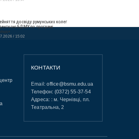
ейняття досвіду румунських колег
денткою БДМУ по програмі
smus+
07.2026
15:02
КОНТАКТИ
центр
Email:
office@bsmu.edu.ua
Телефон:
(0372) 55-37-54
Адреса: : м. Чернівці, пл.
а
Театральна, 2