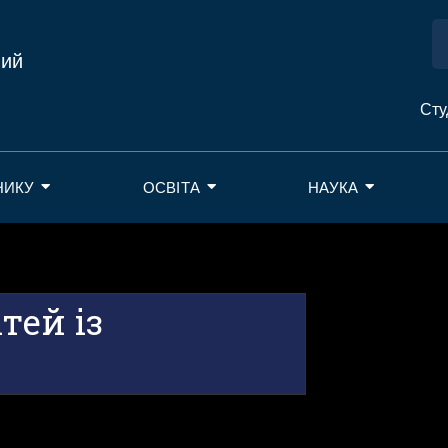
ний
Сту
НИКУ
ОСВІТА
НАУКА
тей із