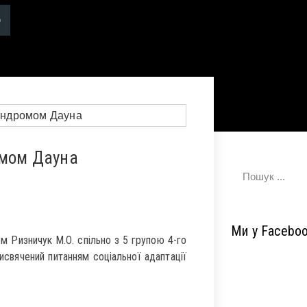
омом Дауна
Ми у Facebo
м Ризничук М.О. спільно з 5 групою 4-го
свячений питанням соціальної адаптації