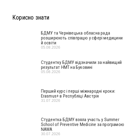
Корисно знати
БДМУ та Чернівецька обласна рада
розширюють співпрацю у сфері медицини
й освіти
05.08.2026
Студентку БДМУ відзначили за найвищий
результат НМТ на Буковині
05.08.2026
Перший курс і перші міжнародні кроки:
Erasmus+ в Республіці Австрія
31.07.2026
Студентка БДМУ взяла участь у Summer
School of Preventive Medicine за програмою
NAWA
30.07.2026