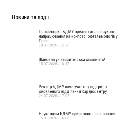
Новини та події
Професорка БДМУ презентувала наукові
напрацювання на конгресі офтальмологів у
Празі
10.07.2026
12:26
Шановна університетська спільното!
15.07.2026
10:47
Ректор БДМУ взяв участь у відкритті
оновленого відділення Кардіоцентру
24.07.2026
17:07
Науковцям БДМУ присвоєно вчені звання
15.07.2026
16:06