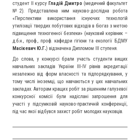
студент ІІ курсу
Гладій Дмитро
(медичний факультет
№2). Представлена ним науково-дослідна робота
«Перспективи використання існуючих технологій
утилізації твердих побутових відходів в біогаз з метою
підвищення техногенної безпеки» (науковий керівник –
д.б.н., проф., проф. кафедри гігієни та екології БДМУ
Масікевич Ю.Г.
) відзначена Дипломом ІІІ ступеня.
До слова, у конкурсі брали участь студенти вищих
навчальних закладів України ІІІ-ІV рівнів акредитації
незалежно від форм власності та підпорядкування, у
тому числі іноземці, що навчаються у цих навчальних
закладах. Авторам кращих робіт за рішенням галузевої
конкурсної комісії були надіслані запрошення для
участі у підсумковій науково-практичній конференції,
під час якої відбувся захист робіт молодих науковців.