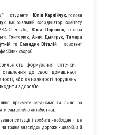
кції – студенти–
Юлія Карлійчук
, голова
чук
, національний координатор комітету
SA-Chernivtsi,
Юлія Паранюк
, голова
ьга Гонтарюк, Анна Дмитрук, Тамара
утній
та
Смандич Віталій
– асистент
офесійних хвороб.
вильність формування аптечки.
 ставлення до своєї домашньої
тності, або за наявності порушень
шкодити здоров’ю.
жливо приймати медикаменти лише за
ати самостійно антибіотики.
ваної ситуації і зробити необхідне – це
чи травм внаслідок дорожніх аварій, а й