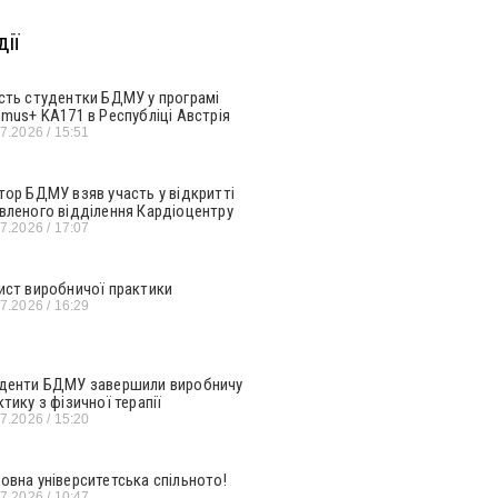
ії
сть студентки БДМУ у програмі
smus+ KA171 в Республіці Австрія
07.2026
15:51
тор БДМУ взяв участь у відкритті
вленого відділення Кардіоцентру
07.2026
17:07
ист виробничої практики
07.2026
16:29
денти БДМУ завершили виробничу
ктику з фізичної терапії
07.2026
15:20
овна університетська спільното!
07.2026
10:47