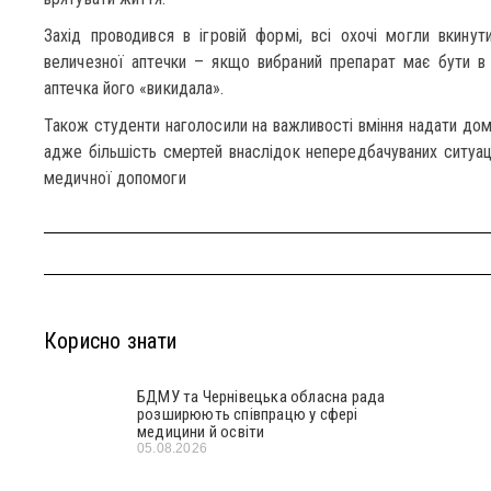
Захід проводився в ігровій формі, всі охочі могли вкину
величезної аптечки – якщо вибраний препарат має бути в а
аптечка його «викидала».
Також студенти наголосили на важливості вміння надати д
адже більшість смертей внаслідок непередбачуваних ситуац
медичної допомоги
Корисно знати
БДМУ та Чернівецька обласна рада
розширюють співпрацю у сфері
медицини й освіти
05.08.2026