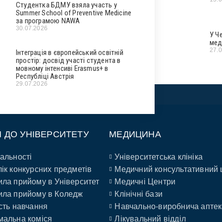
Студентка БДМУ взяла участь у
Summer School of Preventive Medicine
за програмою NAWA
30.07.2026
У Ч
мед
27.
Інтеграція в європейський освітній
простір: досвід участі студента в
мовному інтенсиві Erasmus+ в
Республіці Австрія
29.07.2026
П ДО УНІВЕРСИТЕТУ
МЕДИЦИНА
альності
Університетська клініка
ік конкурсних предметів
Медичний консультативний 
ла прийому в Університет
Медичні Центри
ла прийому в Коледж
Клінічні бази
сть навчання
Навчально-виробнича аптек
альна коміся
Лікувальний відділ