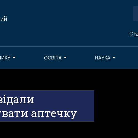
ний
Сту
НИКУ
ОСВІТА
НАУКА
відали
увати аптечку