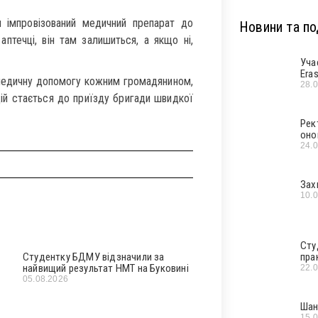
ти імпровізований медичний препарат до
Новини та под
птечці, він там залишиться, а якщо ні,
Уча
Era
омедичну допомогу кожним громадянином,
28.
ій стається до приїзду бригади швидкої
Рек
оно
24.
Зах
10.
Сту
Студентку БДМУ відзначили за
пра
найвищий результат НМТ на Буковині
22.
05.08.2026
Шан
15.