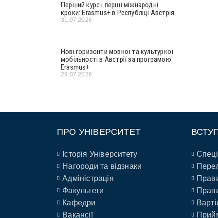
Перший курс і перші міжнародні
кроки: Erasmus+ в Республіці Австрія
31.07.2026
Нові горизонти мовної та культурної
мобільності в Австрії за програмою
Erasmus+
29.07.2026
ПРО УНІВЕРСИТЕТ
ВСТУ
Історія Університету
Спеці
Нагороди та відзнаки
Перел
Адміністрація
Прави
Факультети
Прави
Кафедри
Варті
Вакансії
Прийм