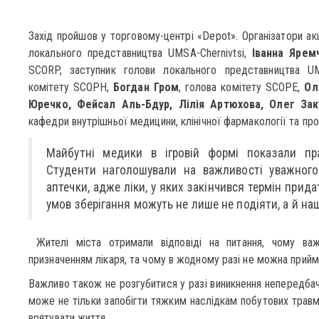
Захід пройшов у торговому-центрі «Depot». Організатори а
локального представництва UMSA-Chernivtsi,
Іванна Ярем
SCORP, заступник голови локального представництва UM
комітету SCOPH,
Богдан Гром
, голова комітету SCOPE,
Ол
Юречко, Фейсал Аль-Бдур, Лілія Артюхова, Олег Зак
кафедри внутрішньої медицини, клінічної фармакології та пр
Майбутні медики в ігровій формі показали пра
Студенти наголошували на важливості уважного
аптечки, адже ліки, у яких закінчився термін прида
умов зберігання можуть не лише не подіяти, а й на
Жителі міста отримали відповіді на питання, чому ва
призначенням лікаря, та чому в жодному разі не можна прийм
Важливо також не розгубитися у разі виникнення непередбачу
може не тільки запобігти тяжким наслідкам побутових травм 
врятувати життя.