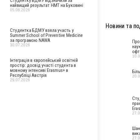
Студентку БДМУ відзначили за
найвищий результат НМТ на Буковині
05.08.2026
Новини та под
Студентка БДМУ взяла участь у
Summer School of Preventive Medicine
за програмою NAWA
Про
30.07.2026
нау
офт
10.
Інтеграція в європейський освітній
простір: досвід участі студента в
мовному інтенсиві Erasmus+ в
Біл
Республіці Австрія
20.
29.07.2026
Сту
пра
Era
27.
Шан
вик
27.