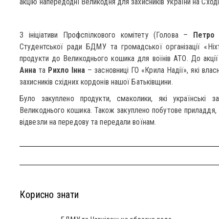
акцію напередодні Великодня для захисників України на Сході
З ініціативи Профспілкового комітету (Голова –
Петро Є
Студентської ради БДМУ та громадської організації «Ніх
продукти до Великоднього кошика для воїнів АТО. До акц
Анна
та
Рихло Інна
– засновниці ГО «Крила Надії», які вла
захисників східних кордонів нашої Батьківщини.
Було закуплено продукти, смаколики, які українські 
Великоднього кошика. Також закуплено побутове приладдя, о
відвезли на передову та передали воїнам.
Корисно знати