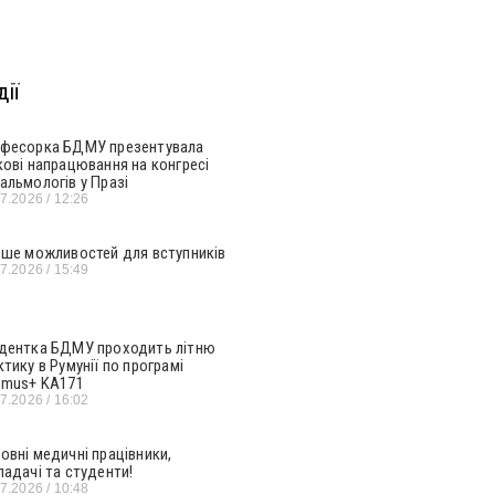
ії
фесорка БДМУ презентувала
кові напрацювання на конгресі
альмологів у Празі
07.2026
12:26
ьше можливостей для вступників
07.2026
15:49
дентка БДМУ проходить літню
ктику в Румунії по програмі
smus+ KA171
07.2026
16:02
овні медичні працівники,
ладачі та студенти!
07.2026
10:48