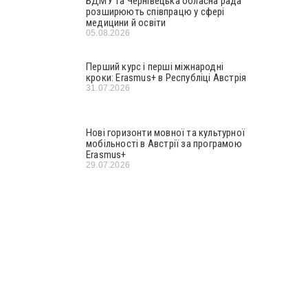
БДМУ та Чернівецька обласна рада
розширюють співпрацю у сфері
медицини й освіти
05.08.2026
Перший курс і перші міжнародні
кроки: Erasmus+ в Республіці Австрія
31.07.2026
Нові горизонти мовної та культурної
мобільності в Австрії за програмою
Erasmus+
29.07.2026