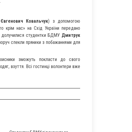
.
вгенович Ковальчук
) з допомогою
то крім нас» на Схід України передано
ії долучилися студентки БДМУ
Дмитрук
сноруч спекли пряники з побажаннями для
захисники зможуть покласти до свого
дяг, взуття. Всі гостинці волонтери вже