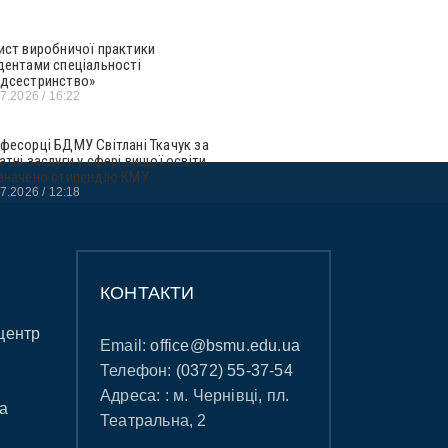
ист виробничої практики
дентами спеціальності
дсестринство»
07.2026
16:22
фесорці БДМУ Світлані Ткачук за
атні заслуги у сфері вищої освіти
значено стипендію КМУ
07.2026
12:18
КОНТАКТИ
центр
Email:
office@bsmu.edu.ua
Телефон:
(0372) 55-37-54
Адреса: : м. Чернівці, пл.
а
Театральна, 2