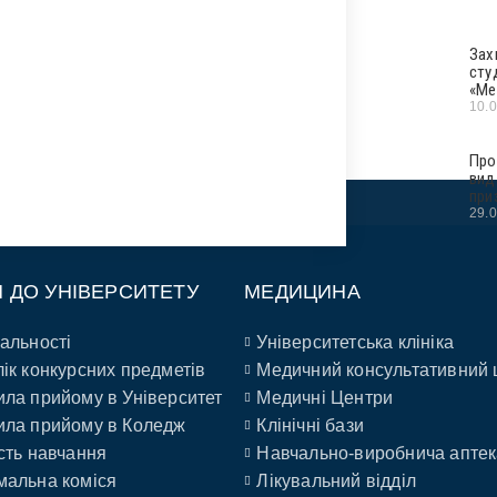
Зах
сту
«Ме
10.
Про
вид
при
29.
П ДО УНІВЕРСИТЕТУ
МЕДИЦИНА
альності
Університетська клініка
ік конкурсних предметів
Медичний консультативний 
ла прийому в Університет
Медичні Центри
ла прийому в Коледж
Клінічні бази
сть навчання
Навчально-виробнича аптек
альна коміся
Лікувальний відділ