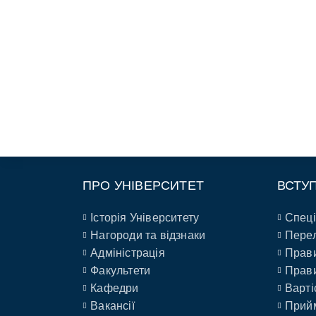
ПРО УНІВЕРСИТЕТ
ВСТУ
Історія Університету
Спеці
Нагороди та відзнаки
Перел
Адміністрація
Прави
Факультети
Прави
Кафедри
Варті
Вакансії
Прийм