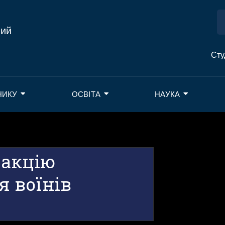
ний
Сту
НИКУ
ОСВІТА
НАУКА
 акцію
я воїнів