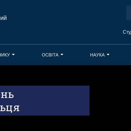
ний
Сту
НИКУ
ОСВІТА
НАУКА
ень
льця