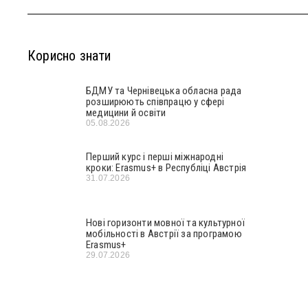
Корисно знати
БДМУ та Чернівецька обласна рада
розширюють співпрацю у сфері
медицини й освіти
05.08.2026
Перший курс і перші міжнародні
кроки: Erasmus+ в Республіці Австрія
31.07.2026
Нові горизонти мовної та культурної
мобільності в Австрії за програмою
Erasmus+
29.07.2026