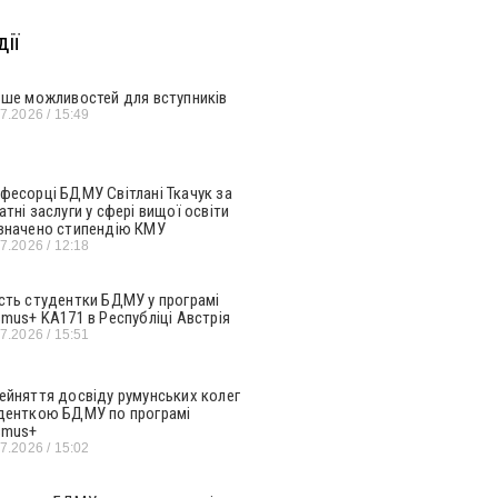
ії
ьше можливостей для вступників
07.2026
15:49
фесорці БДМУ Світлані Ткачук за
атні заслуги у сфері вищої освіти
значено стипендію КМУ
07.2026
12:18
сть студентки БДМУ у програмі
smus+ KA171 в Республіці Австрія
07.2026
15:51
ейняття досвіду румунських колег
денткою БДМУ по програмі
smus+
07.2026
15:02