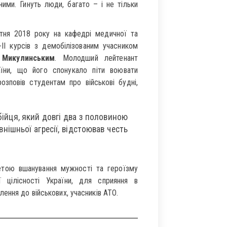
ими. Гинуть люди, багато – і не тільки
ітня 2018 року на кафедрі медичної та
-ІІ курсів з демобілізованим учасником
 Микулинським
. Молодший лейтенант
аїни, що його спонукало піти воювати
озповів студентам про військові будні,
бійця, який довгі два з половиною
внішньої агресії, відстоював честь
етою вшанування мужності та героїзму
ї цілісності України, для сприяння в
ення до військових, учасників АТО.