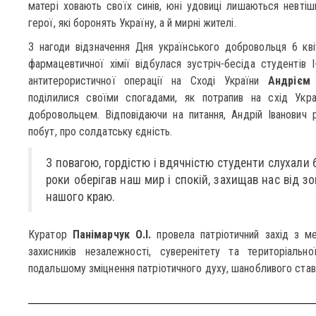
матері ховають своїх синів, юні удовиці лишаються невтішн
герої, які боронять Україну, а й мирні жителі.
З нагоди відзначення Дня українського добровольця 6 кв
фармацевтичної хімії відбулася зустріч-бесіда студентів І
антитерористичної операції на Сході України
Андрієм
поділилися своїми спогадами, як потрапив на схід Укр
добровольцем. Відповідаючи на питання, Андрій Іванович р
побут, про солдатську єдність.
З повагою, гордістю і вдячністю студенти слухали 
роки оберігав наш мир і спокій, захищав нас від зо
нашого краю.
Куратор
Панімарчук О.І.
провела патріотичний захід з м
захисників незалежності, суверенітету та територіально
подальшому зміцнення патріотичного духу, шанобливого ставл