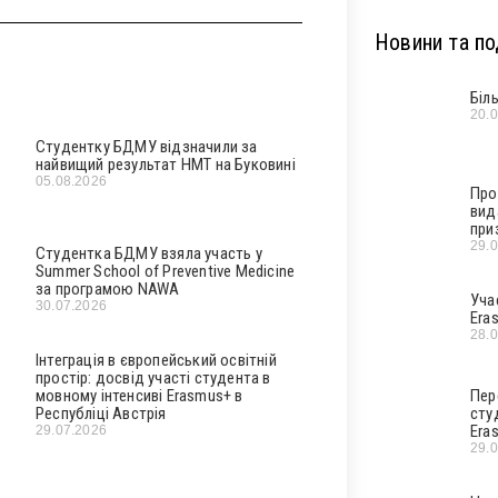
Новини та под
Біл
20.
Студентку БДМУ відзначили за
найвищий результат НМТ на Буковині
05.08.2026
Про
вид
при
29.
Студентка БДМУ взяла участь у
Summer School of Preventive Medicine
за програмою NAWA
Уча
30.07.2026
Era
28.
Інтеграція в європейський освітній
простір: досвід участі студента в
мовному інтенсиві Erasmus+ в
Пер
Республіці Австрія
сту
Era
29.07.2026
29.