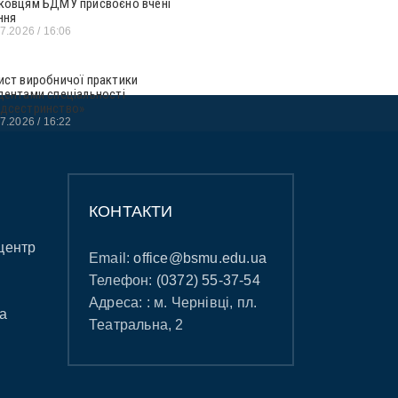
ковцям БДМУ присвоєно вчені
ння
07.2026
16:06
ист виробничої практики
дентами спеціальності
дсестринство»
07.2026
16:22
КОНТАКТИ
центр
Email:
office@bsmu.edu.ua
Телефон:
(0372) 55-37-54
Адреса: : м. Чернівці, пл.
а
Театральна, 2