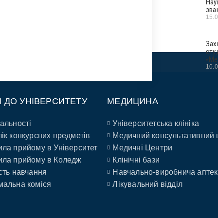
Нау
зва
15.
Зах
сту
«Ме
10.
П ДО УНІВЕРСИТЕТУ
МЕДИЦИНА
альності
Університетська клініка
ік конкурсних предметів
Медичний консультативний 
ла прийому в Університет
Медичні Центри
ла прийому в Коледж
Клінічні бази
сть навчання
Навчально-виробнича аптек
альна коміся
Лікувальний відділ