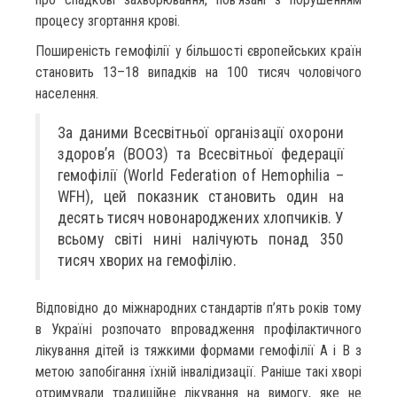
процесу згортання крові.
Поширеність гемофілії у більшості європейських країн
становить 13–18 випадків на 100 тисяч чоловічого
населення.
За даними Всесвітньої організації охорони
здоров’я (ВООЗ) та Всесвітньої федерації
гемофілії (World Federation of Hemophilia –
WFH), цей показник становить один на
десять тисяч новонароджених хлопчиків. У
всьому світі нині налічують понад 350
тисяч хворих на гемофілію.
Відповідно до міжнародних стандартів п’ять років тому
в Україні розпочато впровадження профілактичного
лікування дітей із тяжкими формами гемофілії А і В з
метою запобігання їхній інвалідизації. Раніше такі хворі
отримували традиційне лікування на вимогу, яке не