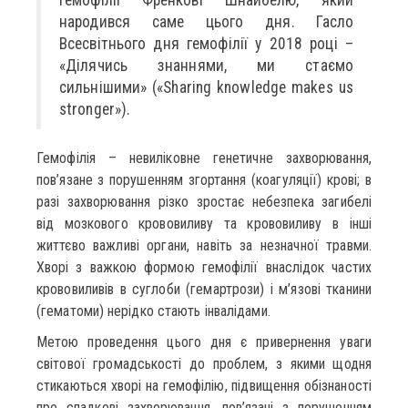
народився саме цього дня. Гасло
Всесвітнього дня гемофілії у 2018 році –
«Ділячись знаннями, ми стаємо
сильнішими» («Sharing knowledge makes us
stronger»).
Гемофілія – невиліковне генетичне захворювання,
пов’язане з порушенням згортання (коагуляції) крові; в
разі захворювання різко зростає небезпека загибелі
від мозкового крововиливу та крововиливу в інші
життєво важливі органи, навіть за незначної травми.
Хворі з важкою формою гемофілії внаслідок частих
крововиливів в суглоби (гемартрози) і м’язові тканини
(гематоми) нерідко стають інвалідами.
Метою проведення цього дня є привернення уваги
світової громадськості до проблем, з якими щодня
стикаються хворі на гемофілію, підвищення обізнаності
про спадкові захворювання, пов’язані з порушенням