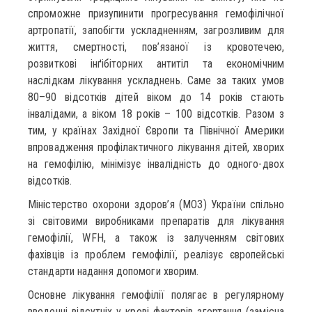
спроможне призупинити прогресування гемофілічної
артропатії, запобігти ускладненням, загрозливим для
життя, смертності, пов’язаної із кровотечею,
розвиткові інґібіторних антитіл та економічним
наслідкам лікування ускладнень. Саме за таких умов
80–90 відсотків дітей віком до 14 років стають
інвалідами, а віком 18 років – 100 відсотків. Разом з
тим, у країнах Західної Європи та Північної Америки
впровадження профілактичного лікування дітей, хворих
на гемофілію, мінімізує інвалідність до одного-двох
відсотків.
Міністерство охорони здоров’я (МОЗ) України спільно
зі світовими виробниками препаратів для лікування
гемофілії, WFH, а також із залученням світових
фахівців із проблем гемофілії, реалізує європейські
стандарти надання допомоги хворим.
Основне лікування гемофілії полягає в регулярному
введенні відсутніх у крові факторів згортання (замісна