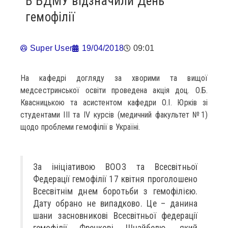
В БДМУ відзначили День
гемофілії
Super User
19/04/2018
09:01
На кафедрі догляду за хворими та вищої
медсестринської освіти проведена акція доц. О.Б.
Квасницькою та асистентом кафедри О.І. Юрків зі
студентами ІІІ та IV курсів (медичний факультет №1)
щодо проблеми гемофілії в Україні.
За ініціативою ВООЗ та Всесвітньої
Федерації гемофілії 17 квітня проголошено
Всесвітнім днем боротьби з гемофілією.
Дату обрано не випадково. Це – данина
шани засновникові Всесвітньої федерації
гемофілії Френкові Шнайбелю, який