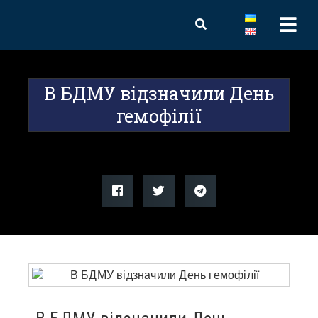
В БДМУ відзначили День
гемофілії