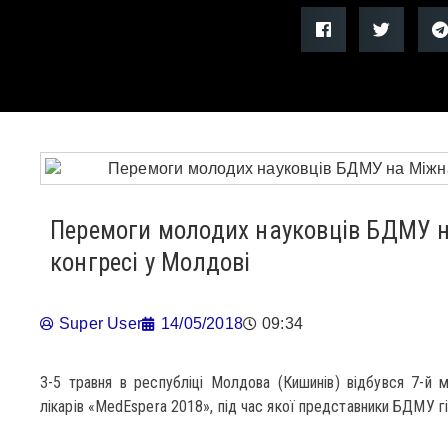
Перемоги молодих науковців БДМУ 
конгресі у Молдові
Super User
14/05/2018
09:34
3-5 травня в республіці Молдова (Кишинів) відбувся 7-й 
лікарів «MedEspera 2018», під час якої представники БДМУ г