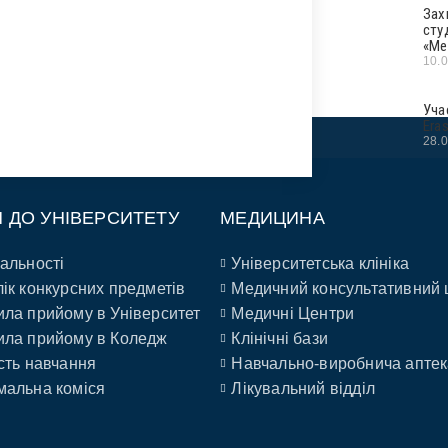
Зах
сту
«Ме
10.
Уча
Era
28.
П ДО УНІВЕРСИТЕТУ
МЕДИЦИНА
альності
Університетська клініка
ік конкурсних предметів
Медичний консультативний 
ла прийому в Університет
Медичні Центри
ла прийому в Коледж
Клінічні бази
сть навчання
Навчально-виробнича аптек
альна коміся
Лікувальний відділ