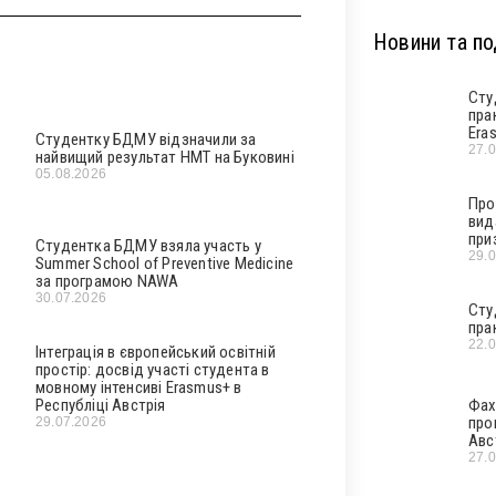
Новини та под
Сту
пра
Era
Студентку БДМУ відзначили за
27.
найвищий результат НМТ на Буковині
05.08.2026
Про
вид
при
Студентка БДМУ взяла участь у
29.
Summer School of Preventive Medicine
за програмою NAWA
30.07.2026
Сту
пра
22.
Інтеграція в європейський освітній
простір: досвід участі студента в
мовному інтенсиві Erasmus+ в
Республіці Австрія
Фах
про
29.07.2026
Авс
27.