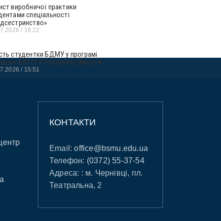
ист виробничої практики
дентами спеціальності
дсестринство»
07.2026
16:22
сть студентки БДМУ у програмі
smus+ KA171 в Республіці Австрія
07.2026
15:51
КОНТАКТИ
центр
Email:
office@bsmu.edu.ua
Телефон:
(0372) 55-37-54
Адреса: : м. Чернівці, пл.
а
Театральна, 2