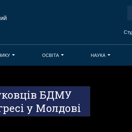
ний
Сту
НИКУ
ОСВІТА
НАУКА
уковців БДМУ
ресі у Молдові