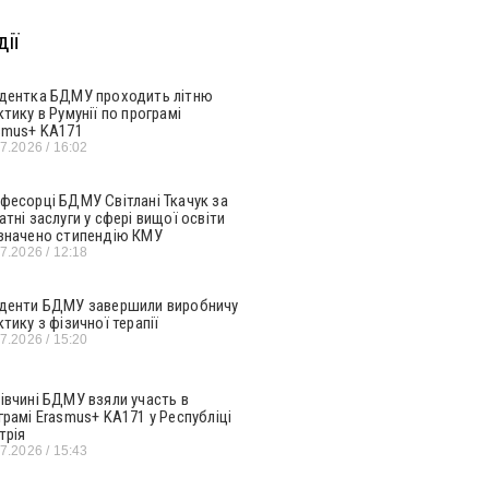
ії
дентка БДМУ проходить літню
ктику в Румунії по програмі
smus+ KA171
07.2026
16:02
фесорці БДМУ Світлані Ткачук за
атні заслуги у сфері вищої освіти
значено стипендію КМУ
07.2026
12:18
денти БДМУ завершили виробничу
ктику з фізичної терапії
07.2026
15:20
івчині БДМУ взяли участь в
грамі Erasmus+ KA171 у Республіці
трія
07.2026
15:43