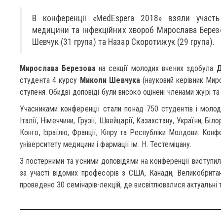
В конференції «MedEspera 2018» взяли участь
медицини та інфекційних хвороб Мирослава Березо
Шевчук (31 група) та Назар Скоротижук (29 група).
Мирослава Березова
на секції молодих вчених здобула
Д
студента 4 курсу
Миколи Шевчука
(науковий керівник Мир
ступеня. Обидві доповіді були високо оцінені членами журі т
Учасниками конференції стали понад 750 студентів і молодих
Італії, Німеччини, Грузії, Швейцарії, Казахстану, України, Бі
Конго, Ізраїлю, Франції, Кіпру та Республіки Молдови. Кон
університету медицини і фармації ім. Н. Тестеміцану.
З постерними та усними доповідями на конференції виступил
за участі відомих професорів з США, Канади, Великобритан
проведено 30 семінарів-лекцій, де висвітлювалися актуальні 