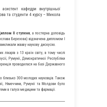
 асистент кафедри внутрішньої
ва та студенти 4 курсу – Микола
иплом ІІ ступеня
, а постерна доповідь
ослава Березова) відзначена дипломом І
а викликали жваву наукову дискусію.
 лікарів з 13 країн світу, в тому числі
лорусії, Румунії, Демократичної Республіки
ференція проводилася на базі Державного
о близько 300 молодих науковців. Також
ії, Німеччини, Румунії та Молдови було
теми в галузі медицини та фармації.