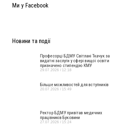
Ми у Facebook
Новини та події
Професорці БДМУ Світлані Ткачук за
видатні заслуги у сфері вищої освіти
призначено стипендію КМУ
29.07.2026
12:18
Більше можливостей для вступників
20.07.2026
15:49
Ректор БДМУ привітав медичних
працівників Буковини
27.07.2026
15:24