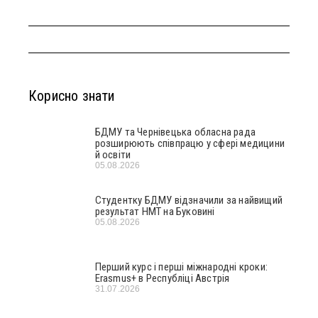
Корисно знати
БДМУ та Чернівецька обласна рада
розширюють співпрацю у сфері медицини
й освіти
05.08.2026
Студентку БДМУ відзначили за найвищий
результат НМТ на Буковині
05.08.2026
Перший курс і перші міжнародні кроки:
Erasmus+ в Республіці Австрія
31.07.2026