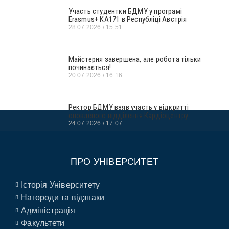
Участь студентки БДМУ у програмі
Erasmus+ KA171 в Республіці Австрія
28.07.2026
15:51
Майстерня завершена, але робота тільки
починається!
20.07.2026
16:16
Ректор БДМУ взяв участь у відкритті
оновленого відділення Кардіоцентру
24.07.2026
17:07
ПРО УНІВЕРСИТЕТ
Історія Університету
Нагороди та відзнаки
Адміністрація
Факультети