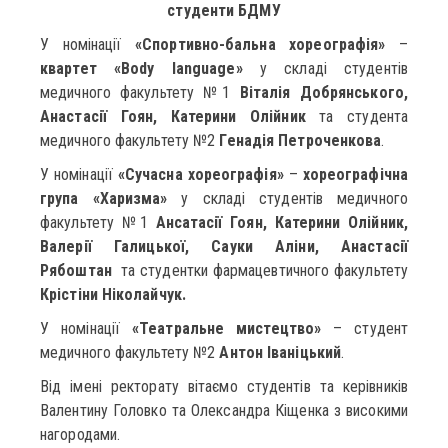
студенти БДМУ
У номінації
«Спортивно-бальна хореографія»
–
квартет «Body language»
у складі студентів
медичного факультету №1
Віталія Добрянського,
Анастасії Гоян, Катерини Олійник
та студента
медичного факультету №2
Генадія Петроченкова
.
У номінації
«Сучасна хореографія»
–
хореографічна
група «Харизма»
у складі студентів медичного
факультету №1
Ансатасії Гоян, Катерини Олійник,
Валерії Галицької, Сауки Аліни, Анастасії
Рябоштан
та студентки фармацевтичного факультету
Крістіни Ніколайчук.
У номінації
«Театральне мистецтво»
– студент
медичного факультету №2
Антон Іваніцький
.
Від імені ректорату вітаємо студентів та керівників
Валентину Головко та Олександра Кіщенка з високими
нагородами.