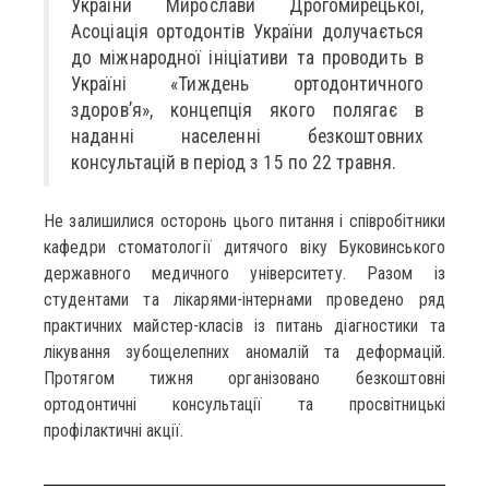
України Мирослави Дрогомирецької,
Асоціація ортодонтів України долучається
до міжнародної ініціативи та проводить в
Україні «Тиждень ортодонтичного
здоров’я», концепція якого полягає в
наданні населенні безкоштовних
консультацій в період з 15 по 22 травня.
Не залишилися осторонь цього питання і співробітники
кафедри стоматології дитячого віку Буковинського
державного медичного університету. Разом із
студентами та лікарями-інтернами проведено ряд
практичних майстер-класів із питань діагностики та
лікування зубощелепних аномалій та деформацій.
Протягом тижня організовано безкоштовні
ортодонтичні консультації та просвітницькі
профілактичні акції.