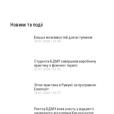
Новини та події
Більше можливостей для вступників
20.07.2026
15:49
Студенти БДМУ завершили виробничу
практику з фізичної терапії
22.07.2026
15:20
Літня практика в Румунії за програмою
Erasmus+
28.07.2026
15:57
Ректор БДМУ взяв участь у відкритті
оновленого відділення Кардіоцентру