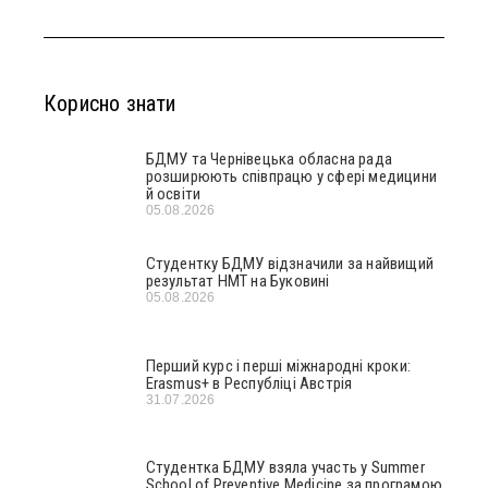
Корисно знати
БДМУ та Чернівецька обласна рада
розширюють співпрацю у сфері медицини
й освіти
05.08.2026
Студентку БДМУ відзначили за найвищий
результат НМТ на Буковині
05.08.2026
Перший курс і перші міжнародні кроки:
Erasmus+ в Республіці Австрія
31.07.2026
Студентка БДМУ взяла участь у Summer
School of Preventive Medicine за програмою