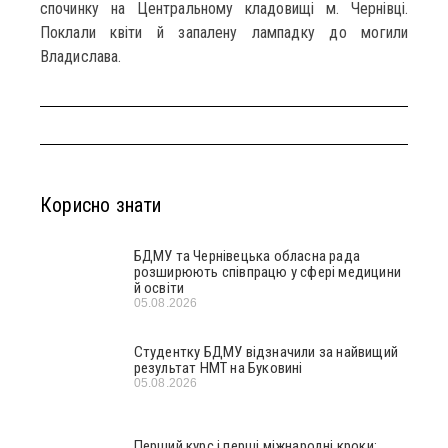
спочинку на Центральному кладовищі м. Чернівці.
Поклали квіти й запалену лампадку до могили
Владислава.
Корисно знати
БДМУ та Чернівецька обласна рада
розширюють співпрацю у сфері медицини
й освіти
05.08.2026
Студентку БДМУ відзначили за найвищий
результат НМТ на Буковині
05.08.2026
Перший курс і перші міжнародні кроки: