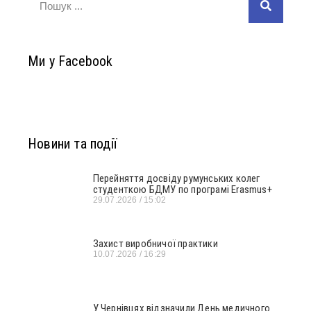
Ми у Facebook
Новини та події
Перейняття досвіду румунських колег
студенткою БДМУ по програмі Erasmus+
29.07.2026
15:02
Захист виробничої практики
10.07.2026
16:29
У Чернівцях відзначили День медичного