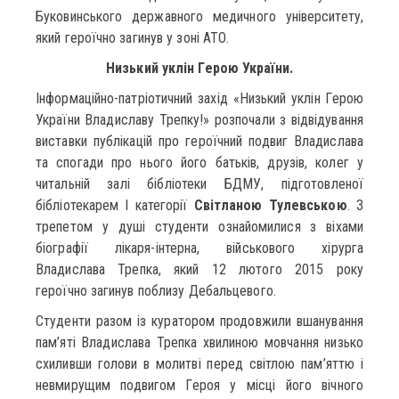
Буковинського державного медичного університету,
який героїчно загинув у зоні АТО.
Низький уклін Герою України.
Інформаційно-патріотичний захід «Низький уклін Герою
України Владиславу Трепку!» розпочали з відвідування
виставки публікацій про героїчний подвиг Владислава
та спогади про нього його батьків, друзів, колег у
читальній залі бібліотеки БДМУ, підготовленої
бібліотекарем І категорії
Світланою Тулевською
. З
трепетом у душі студенти ознайомилися з віхами
біографії лікаря-інтерна, військового хірурга
Владислава Трепка, який 12 лютого 2015 року
героїчно загинув поблизу Дебальцевого.
Студенти разом із куратором продовжили вшанування
пам’яті Владислава Трепка хвилиною мовчання низько
схиливши голови в молитві перед світлою пам’яттю і
невмирущим подвигом Героя у місці його вічного