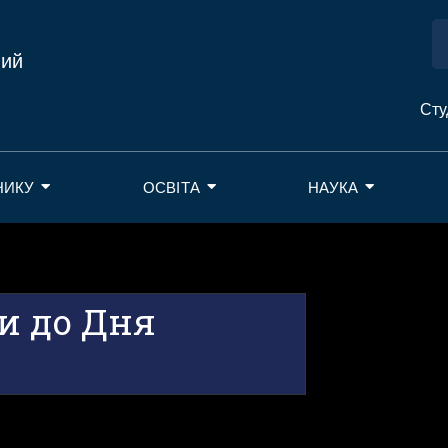
ний
Сту
НИКУ
ОСВІТА
НАУКА
и до Дня