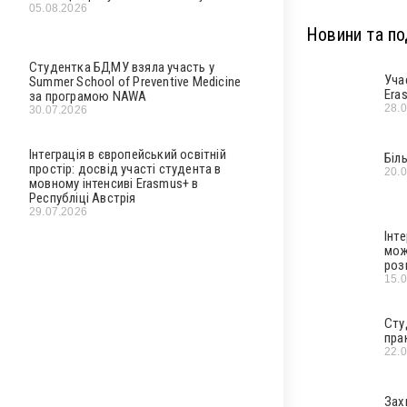
05.08.2026
Новини та под
Студентка БДМУ взяла участь у
Уча
Summer School of Preventive Medicine
Era
за програмою NAWA
28.
30.07.2026
Інтеграція в європейський освітній
Біл
простір: досвід участі студента в
20.
мовному інтенсиві Erasmus+ в
Республіці Австрія
29.07.2026
Інт
мож
роз
15.
Сту
пра
22.
Зах