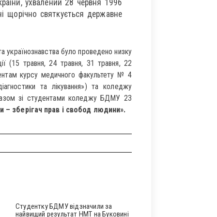
раїни, ухвалений 28 червня 1996
їні щорічно святкується державне
та українознавства було проведено низку
ї (15 травня, 24 травня, 31 травня, 22
нтам курсу медичного факультету № 4
діагностики та лікування») та коледжу
 разом зі студентами коледжу БДМУ 23
и – зберігач прав і свобод людини».
Студентку БДМУ відзначили за
найвищий результат НМТ на Буковині