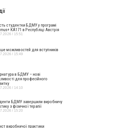
ії
сть студентки БДМУ у програмі
smus+ KA171 в Республіці Австрія
07.2026
15:51
ьше можливостей для вступників
07.2026
15:49
ернатура в БДМУ – нові
ливості для професійного
витку
07.2026
14:10
денти БДМУ завершили виробничу
ктику з фізичної терапії
07.2026
15:20
ист виробничої практики