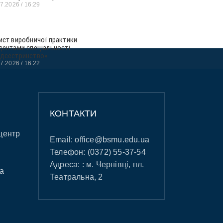
07.2026
16:29
ист виробничої практики
дентами спеціальності
дсестринство»
07.2026
16:22
КОНТАКТИ
центр
Email:
office@bsmu.edu.ua
Телефон:
(0372) 55-37-54
Адреса: : м. Чернівці, пл.
а
Театральна, 2