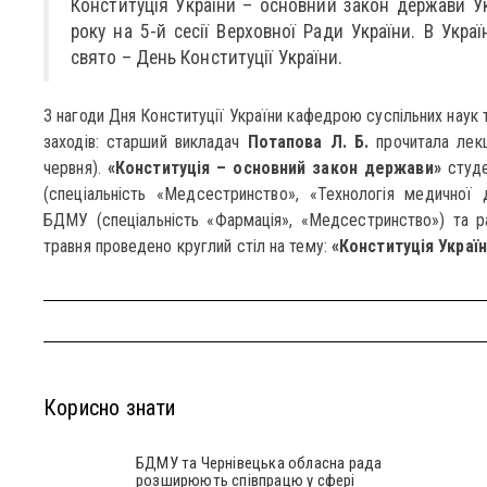
Конституція України – основний закон держави Ук
року на 5-й сесії Верховної Ради України. В Укра
свято – День Конституції України.
З нагоди Дня Конституції України кафедрою суспільних наук 
заходів: старший викладач
Потапова Л. Б.
прочитала лекці
червня).
«Конституція – основний закон держави»
студе
(спеціальність «Медсестринство», «Технологія медичної 
БДМУ (спеціальність «Фармація», «Медсестринство») та
травня проведено круглий стіл на тему:
«Конституція Україн
Корисно знати
БДМУ та Чернівецька обласна рада
розширюють співпрацю у сфері