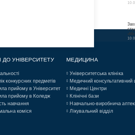
10.
Зах
сту
«Ме
10.
П ДО УНІВЕРСИТЕТУ
МЕДИЦИНА
альності
Університетська клініка
ік конкурсних предметів
Медичний консультативний 
ла прийому в Університет
Медичні Центри
ла прийому в Коледж
Клінічні бази
сть навчання
Навчально-виробнича аптек
альна коміся
Лікувальний відділ