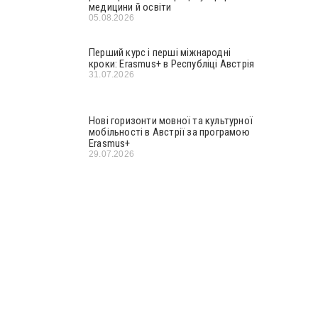
медицини й освіти
05.08.2026
Перший курс і перші міжнародні
кроки: Erasmus+ в Республіці Австрія
31.07.2026
Нові горизонти мовної та культурної
мобільності в Австрії за програмою
Erasmus+
29.07.2026