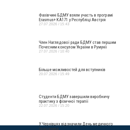
Фахівчині БДМУ взяли участь в програмі
Erasmus+ KA171 у Республіці Австрія
27.07.2026
15:43
Член Наглядової ради БДМУ став першим
Почесним консулом України в Румунії
27.07.2026
10:40
Більше можливостей для вступників
20.07.2026
15:49
Студенти БДМУ завершили виробничу
практику з фізичної терапії
22.07.2026
15:20
У Чернівцях відзначили День медичного
працівника