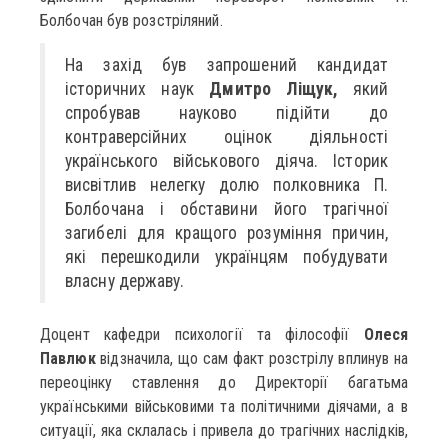
Болбочан був розстріляний.
На захід був запрошений кандидат
історичних наук
Дмитро Ліщук,
який
спробував науково підійти до
контраверсійних оцінок діяльності
українського військового діяча. Історик
висвітлив нелегку долю полковника П.
Болбочана і обставини його трагічної
загибелі для кращого розуміння причин,
які перешкодили українцям побудувати
власну державу.
Доцент кафедри психології та філософії
Олеся
Павлюк
відзначила, що сам факт розстрілу вплинув на
переоцінку ставлення до Директорії багатьма
українськими військовими та політичними діячами, а в
ситуації, яка склалась і привела до трагічних наслідків,