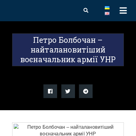
Петро Болбочан –
найталановитіший
воєначальник армії УНР