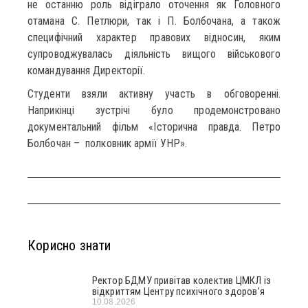
не останню роль відіграло оточення як Головного
отамана С. Петлюри, так і П. Болбочана, а також
специфічний характер правових відносин, яким
супроводжувалась діяльність вищого військового
командування Директорії.
Студенти взяли активну участь в обговоренні.
Наприкінці зустрічі було продемонстровано
документальний фільм «Історична правда. Петро
Болбочан – полковник армії УНР».
Корисно знати
Ректор БДМУ привітав колектив ЦМКЛ із
відкриттям Центру психічного здоров’я
10.08.2026