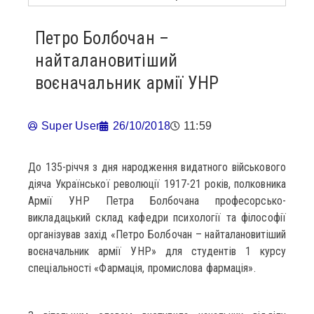
Петро Болбочан –
найталановитіший
воєначальник армії УНР
Super User
26/10/2018
11:59
До 135-річчя з дня народження видатного військового
діяча Української революції 1917-21 років, полковника
Армії УНР Петра Болбочана професорсько-
викладацький склад кафедри психології та філософії
організував захід «Петро Болбочан – найталановитіший
воєначальник армії УНР» для студентів 1 курсу
спеціальності «Фармація, промислова фармація».