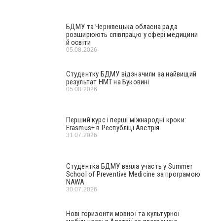
БДМУ та Чернівецька обласна рада
розширюють співпрацю у сфері медицини
й освіти
05.08.2026
Студентку БДМУ відзначили за найвищий
результат НМТ на Буковині
05.08.2026
Перший курс і перші міжнародні кроки:
Erasmus+ в Республіці Австрія
31.07.2026
Студентка БДМУ взяла участь у Summer
School of Preventive Medicine за програмою
NAWA
30.07.2026
Нові горизонти мовної та культурної