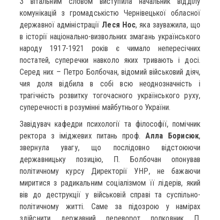
З вітальним словом виступила начальник відділу
комунікацій з громадськістю Чернівецької обласної
державної адміністрації
Леся Нос
, яка зауважила, що
в історії національно-визвольних змагань українського
народу 1917-1921 років є чимало непересічних
постатей, суперечки навколо яких тривають і досі.
Серед них – Петро Болбочан, відомий військовий діяч,
чия доля відбила в собі всю неоднозначність і
трагічність розвитку тогочасного українського руху,
суперечності в розумінні майбутнього України.
Завідувач кафедри психології та філософії, помічник
ректора з іміджевих питань проф.
Алла Борисюк
,
звернула увагу, що послідовно відстоюючи
державницьку позицію, П. Болбочан опонував
політичному курсу Директорії УНР, не бажаючи
миритися з радикальним соціалізмом її лідерів, який
вів до деструкції у військовій справі та суспільно-
політичному житті. Саме за підозрою у намірах
здійснити державний переворот полковник П.