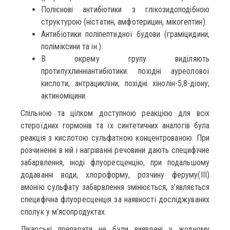
Полієнові антибіотики з глікозидоподібною
структурою (ністатин, амфотерицин, мікогептин).
Антибіотики поліпептидної будови (граміцидини,
поліміксини та ін.).
В окрему групу виділяють
протипухлинніантибіотики: похідні ауреолової
кислоти; антрацикліни; похідні хінолін-5,8-діону;
актиноміцини.
Спільною та цілком доступною реакцією для всіх
стероїдних гормонів та їх синтетичних аналогів була
реакція з кислотою сульфатною концентрованою. При
розчиненні в ній і нагріванні речовини дають специфічне
забарвлення, іноді флуоресценцію, при подальшому
додаванні води, хлороформу, розчину феруму(ІІІ)
амонію сульфату забарвлення змінюється, з’являється
специфічна флуоресценція за наявності досліджуваних
сполук у м’ясопродуктах.
Лікарські препарати не були виявлені у жодному