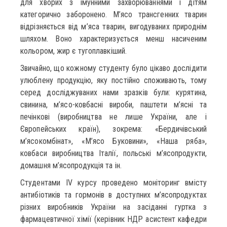
для хворих з імунними захворюваннями і дітям
категорично заборонено. М’ясо трансгенних тварин
відрізняється від м’яса тварин, вигодуваних природнім
шляхом. Воно характеризується менш насиченим
кольором, жир є тугоплавкіший.
Звичайно, що кожному студенту було цікаво дослідити
улюблену продукцію, яку постійно споживають, тому
серед досліджуваних нами зразків були: курятина,
свинина, м’ясо-ковбасні вироби, паштети м’ясні та
печінкові (виробництва не лише України, але і
Європейських країн), зокрема: «Бердичівський
м’ясокомбінат», «М’ясо Буковини», «Наша ряба»,
ковбаси виробництва Італії, польські м’ясопродукти,
домашня м’ясопродукція та ін.
Студентами IV курсу проведено моніторинг вмісту
антибіотиків та гормонів в доступних м’ясопродуктах
різних виробників України на засіданні гуртка з
фармацевтичної хімії (керівник НДР асистент кафедри