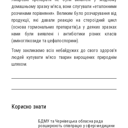
домашньому зразку м’яса, вони слугували «еталонними
розчинами порівняння». Великим було розчарування від
продукції, які давали реакцію на стероїдний цикл
(основа гормональних препаратів),а у деяких зразках
нами були виявлені і антибіотики різних класів
(аміноглікозиди та цефалоспорини).
Тому закликаємо всіх небайдужих до свого здоров’я
людей купувати м’ясо тварин вирощених природнім
шляхом.
Корисно знати
БДМУ та Чернівецька обласна рада
розширюють співпрацю у сфері медицини