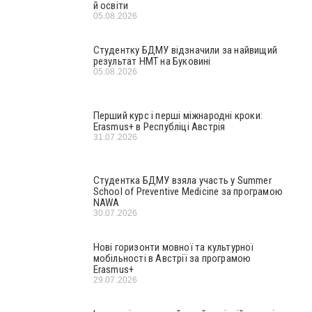
й освіти
05.08.2026
Студентку БДМУ відзначили за найвищий
результат НМТ на Буковині
05.08.2026
Перший курс і перші міжнародні кроки:
Erasmus+ в Республіці Австрія
31.07.2026
Студентка БДМУ взяла участь у Summer
School of Preventive Medicine за програмою
NAWA
30.07.2026
Нові горизонти мовної та культурної
мобільності в Австрії за програмою
Erasmus+
29.07.2026