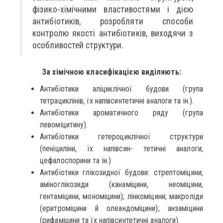
фізико-хімічними властивостями і дією
антибіотиків, розробляти способи
контролю якості антибіотиків, виходячи з
особливостей структури.
За хімічною класифікацією виділяють:
Антибіотики аліциклічної будови (група
тетрациклінів, їх напівсинтетичні аналоги та ін.).
Антибіотики ароматичного ряду (група
левоміцитину).
Антибіотики гетероциклічної структури
(пеніциліни, їх напівсин- тетичні аналоги;
цефалоспорини та ін.)
Антибіотики глікозидної будови: стрептоміцини;
аміноглікозиди (канаміцини, неоміцини,
гентаміцини, мономіцини); лінкоміцини; макроліди
(еритроміцини й олеандоміцини); анзаміцини
(рифаміцини та їх напівсинтетичні аналоги).