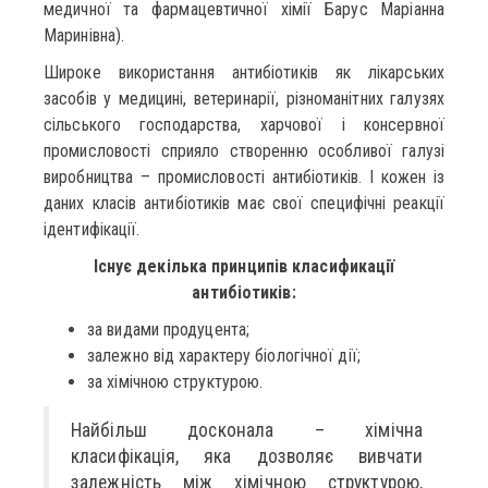
медичної та фармацевтичної хімії Барус Маріанна
Маринівна).
Широке використання антибіотиків як лікарських
засобів у медицині, ветеринарії, різноманітних галузях
сільського господарства, харчової і консервної
промисловості сприяло створенню особливої галузі
виробництва – промисловості антибіотиків. І кожен із
даних класів антибіотиків має свої специфічні реакції
ідентифікації.
Існує декілька принципів класификації
антибіотиків:
за видами продуцента;
залежно від характеру біологічної дії;
за хімічною структурою.
Найбільш досконала – хімічна
класифікація, яка дозволяє вивчати
залежність між хімічною структурою,