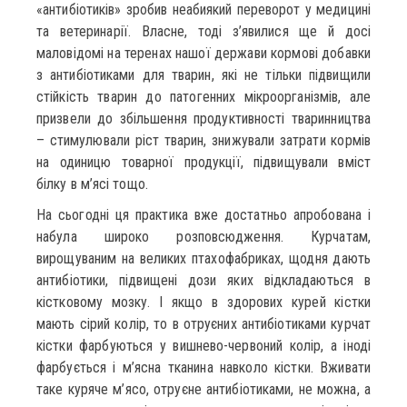
«антибіотиків» зробив неабиякий переворот у медицині
та ветеринарії. Власне, тоді з’явилися ще й досі
маловідомі на теренах нашої держави кормові добавки
з антибіотиками для тварин, які не тільки підвищили
стійкість тварин до патогенних мікроорганізмів, але
призвели до збільшення продуктивності тваринництва
– стимулювали ріст тварин, знижували затрати кормів
на одиницю товарної продукції, підвищували вміст
білку в м’ясі тощо.
На сьогодні ця практика вже достатньо апробована і
набула широко розповсюдження. Курчатам,
вирощуваним на великих птахофабриках, щодня дають
антибіотики, підвищені дози яких відкладаються в
кістковому мозку. І якщо в здорових курей кістки
мають сірий колір, то в отруєних антибіотиками курчат
кістки фарбуються у вишнево-червоний колір, а іноді
фарбується і м’ясна тканина навколо кістки. Вживати
таке куряче м’ясо, отруєне антибіотиками, не можна, а