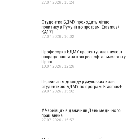
27.07.2026
15:24
Студентка БДМУ проходить літню
практику в Румунії по програмі Erasmus+
KA171
27.07.2026
16:02
Професорка БДМУ презентувала наукові
напрацювання на конгресі офтальмологів у
Празі
10.07.2026
12:26
Перейняття досвіду румунських колег
студенткою БДМУ по програмі Erasmus+
29.07.2026
15:02
У Чернівцях відзначили День медичного
працівника
27.07.2026
15:57