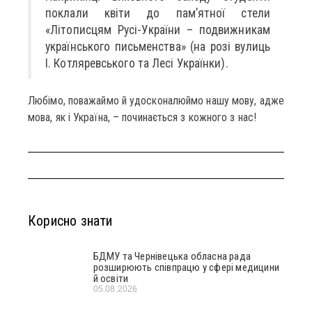
поклали квіти до пам’ятної стели
«Літописцям Русі-України – подвижникам
українського письменства» (на розі вулиць
І. Котляревського та Лесі Українки).
Любімо, поважаймо й удосконалюймо нашу мову, адже
мова, як і Україна, – починається з кожного з нас!
Корисно знати
БДМУ та Чернівецька обласна рада
розширюють співпрацю у сфері медицини
й освіти
05.08.2026