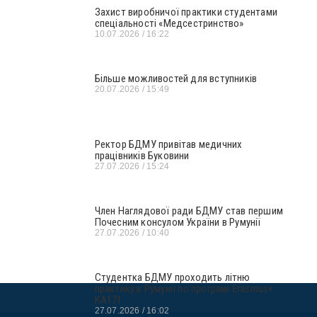
Захист виробничої практики студентами
спеціальності «Медсестринство»
10.07.2026
16:22
Більше можливостей для вступників
20.07.2026
15:49
Ректор БДМУ привітав медичних
працівників Буковини
27.07.2026
15:24
Член Наглядової ради БДМУ став першим
Почесним консулом України в Румунії
27.07.2026
10:40
Студентка БДМУ проходить літню
практику в Румунії по програмі Erasmus+
KA171
27.07.2026
16:02