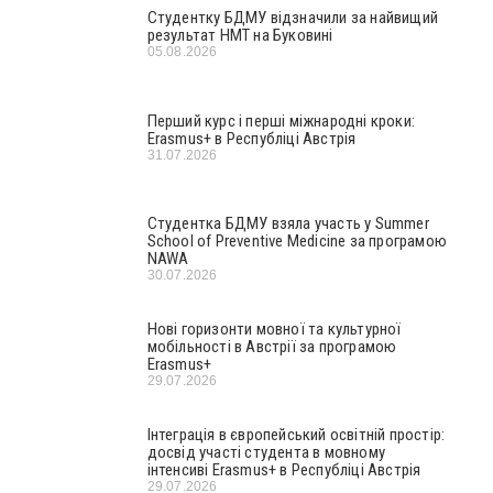
Студентку БДМУ відзначили за найвищий
результат НМТ на Буковині
05.08.2026
Перший курс і перші міжнародні кроки:
Erasmus+ в Республіці Австрія
31.07.2026
Студентка БДМУ взяла участь у Summer
School of Preventive Medicine за програмою
NAWA
30.07.2026
Нові горизонти мовної та культурної
мобільності в Австрії за програмою
Erasmus+
29.07.2026
Інтеграція в європейський освітній простір:
досвід участі студента в мовному
інтенсиві Erasmus+ в Республіці Австрія
29.07.2026