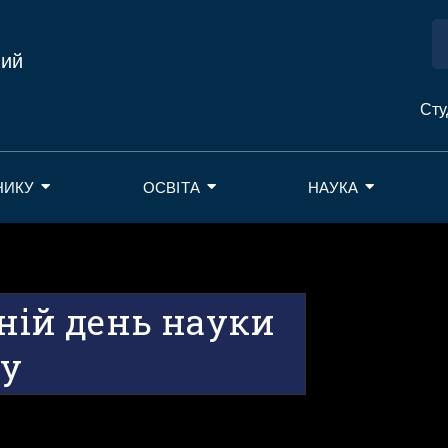
ний
Сту
НИКУ
ОСВІТА
НАУКА
тній день науки
ку