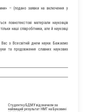
цини» – (подано заявки на включення у
ся повнотекстові матеріали науковців
ільки наші співробітники, але й науковці
 Вас з Всесвітній днем науки. Бажаємо
ауки та продовження славних наукових
Студентку БДМУ відзначили за
найвищий результат НМТ на Буковині