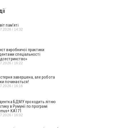
ії
віт пам’яті
07.2026
14:32
ист виробничої практики
дентами спеціальності
дсестринство»
07.2026
16:22
стерня завершена, але робота
ьки починається!
07.2026
16:16
дентка БДМУ проходить літню
ктику в Румунії по програмі
smus+ KA171
07.2026
16:02