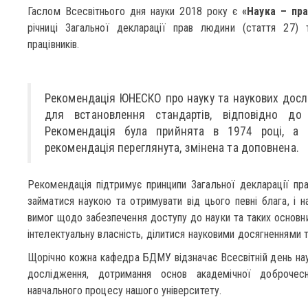
Гаслом Всесвітнього дня науки 2018 року є
«Наука – пр
річниці Загальної декларації прав людини (стаття 27)
працівників.
Рекомендація ЮНЕСКО про науку та наукових досл
для встановлення стандартів, відповідно до
Рекомендація була прийнята в 1974 році, а
рекомендація переглянута, змінена та доповнена.
Рекомендація підтримує принципи Загальної декларації пр
займатися наукою та отримувати від цього певні блага, і на
вимог щодо забезпечення доступу до науки та таких основни
інтелектуальну власність, ділитися науковими досягненнями
Щорічно кожна кафедра БДМУ відзначає Всесвітній день наук
дослідження, дотримання основ академічної доброчес
навчального процесу нашого університету.