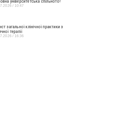
овна університетська спільното!
07.2026
10:47
ист загальної клінічної практики з
ичної терапії
07.2026
16:36