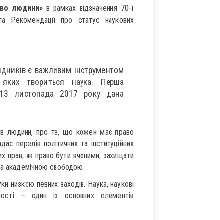
аво людини»
в рамках відзначення 70-ї
 та Рекомендації про статус наукових
ідників є важливим інструментом
 яких твориться наука. Перша
 13 листопада 2017 року дана
ав людини, про те, що кожен має право
дає перелік політичних та інституційних
х прав, як право бути вченими, захищати
 та академічною свободою.
и низкою певних заходів. Наука, наукові
ності – один із основних елементів