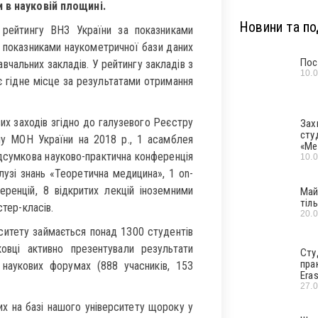
 в науковій площині.
Новини та под
 рейтингу ВНЗ України за показниками
 показниками наукометричної бази даних
Пос
вчальних закладів. У рейтингу закладів з
10.
 гідне місце за результатами отримання
вих заходів згідно до галузевого Реєстру
Зах
сту
ну МОН України на 2018 р., 1 асамблея
«Ме
ідсумкова науково-практична конференція
10.
лузі знань «Теоретична медицина», 1 оn-
еренцій, 8 відкритих лекцій іноземними
Май
тіл
стер-класів.
20.
рситету займається понад 1300 студентів
овці активно презентували результати
Сту
пра
наукових форумах (888 учасників, 153
Era
27.
х на базі нашого університету щороку у