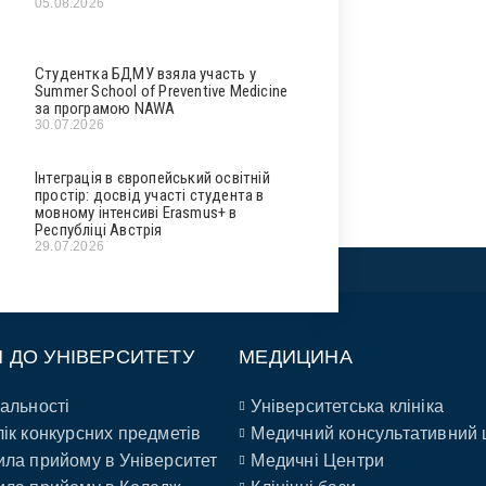
05.08.2026
Студентка БДМУ взяла участь у
Summer School of Preventive Medicine
за програмою NAWA
30.07.2026
Інтеграція в європейський освітній
простір: досвід участі студента в
мовному інтенсиві Erasmus+ в
Республіці Австрія
29.07.2026
П ДО УНІВЕРСИТЕТУ
МЕДИЦИНА
альності
Університетська клініка
ік конкурсних предметів
Медичний консультативний 
ла прийому в Університет
Медичні Центри