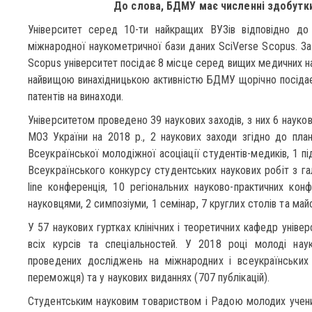
До слова, БДМУ має численні здобутки
Університет серед 10-ти найкращих ВУЗів відповідно до
міжнародної наукометричної бази даних SciVerse Scopus. За
Scopus університет посідає 8 місце серед вищих медичних на
найвищою винахідницькою активністю БДМУ щорічно посідає
патентів на винаходи.
Університетом проведено 39 наукових заходів, з них 6 науко
МОЗ України на 2018 р., 2 наукових заходи згідно до пла
Всеукраїнської молодіжної асоціації студентів-медиків, 1 п
Всеукраїнського конкурсу студентських наукових робіт з га
line конференція, 10 регіональних науково-практичних конф
науковцями, 2 симпозіуми, 1 семінар, 7 круглих столів та май
У 57 наукових гуртках клінічних і теоретичних кафедр уніве
всіх курсів та спеціальностей. У 2018 році молоді наук
проведених досліджень на міжнародних і всеукраїнських 
переможця) та у наукових виданнях (707 публікацій).
Студентським науковим товариством і Радою молодих учени