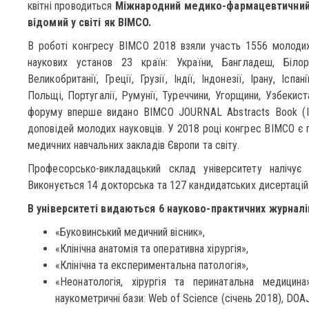
квітні проводиться
Міжнародний медико-фармацевтичний к
відомий у світі як BIMCO.
В роботі конгресу BIMCO 2018 взяли участь 1556 молодих 
наукових установ 23 країн: України, Бангладеш, Білору
Великобританії, Греції, Грузії, Індії, Індонезії, Ірану, Іспа
Польщі, Португалії, Румунії, Туреччини, Угорщини, Узбекист
форуму вперше видано BIMCO JOURNAL Abstracts Book (I
доповідей молодих науковців. У 2018 році конгрес BIMCO є 
медичних навчальних закладів Європи та світу.
Професорсько-викладацький склад університету налічує
Виконується 14 докторська та 127 кандидатських дисертацій
В університеті видаються 6 науково-практичних журналі
«Буковинський медичний вісник»,
«Клінічна анатомія та оперативна хірургія»,
«Клінічна та експериментальна патологія»,
«Неонатологія, хірургія та перинатальна медици
наукометричні бази: Web of Science (січень 2018), DOAJ