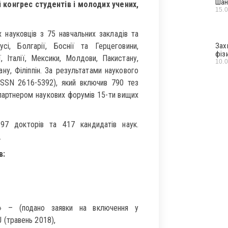
Шан
онгрес студентів і молодих учених,
15.
науковців з 75 навчальних закладів та
сі, Болгарії, Боснії та Герцеговини,
Зах
фіз
нії, Італії, Мексики, Молдови, Пакистану,
10.
ану, Філіппін. За результатами наукового
SSN 2616-5392), який включив 790 тез
партнером наукових форумів 15-ти вищих
 97 докторів та 417 кандидатів наук.
.
в:
на» – (подано заявки на включення у
 (травень 2018),