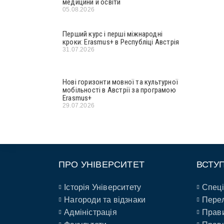
медицини й освіти
05.08.2026
Перший курс і перші міжнародні
кроки: Erasmus+ в Республіці Австрія
31.07.2026
Нові горизонти мовної та культурної
мобільності в Австрії за програмою
Erasmus+
29.07.2026
ПРО УНІВЕРСИТЕТ
ВСТУ
Історія Університету
Спеці
Нагороди та відзнаки
Перел
Адміністрація
Прави