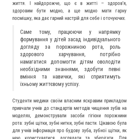
життя. І найдорожче, що є в житті – здоров’я,
здоровим бути модно, а ще модно мати гарну
посмішку, яка дає гарний настрій для себе і оточуючих.
Саме тому, працюючи у напрямку
формування у дітей засад індивідуального
догляду за порожниною рота, роль
здорового харчування, потрібно
намагатися допомогти дітям оволодіти
необхідними знаннями, здобути певні
вміння та навички, які сприятимуть
їхньому життєвому успіху.
Студенти медики своїм власним яскравим прикладом
привчали учнів до стандартів методів чищення зубів на
моделях, демонстрували засоби гігієни порожнини
рота: зубні щітки, зубні нитки, зубні пасти. Цікавою була
для учнів інформація про будову зуба, зубної щітки, як
нею користуватися, доглядати та зберігати. Для