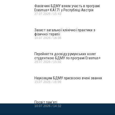
Фахівчині БДМУ взяли участь в програмі
Erasmus+ KA171 у Республіці Австрія
27.07.2026
15:43
Захист загальної клінічної практики з
фізичної терапії
10.07.2026
16:36
Перейняття досвіду румунських колег
студенткою БДМУ по програмі Erasmus+
29.07.2026
15:02
Науковцям БДМУ присвоєно вчені звання
15.07.2026
16:06
Посвіт пам’яті
10.07.2026
14:32