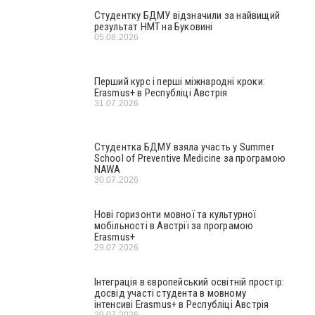
Студентку БДМУ відзначили за найвищий
результат НМТ на Буковині
05.08.2026
Перший курс і перші міжнародні кроки:
Erasmus+ в Республіці Австрія
31.07.2026
Студентка БДМУ взяла участь у Summer
School of Preventive Medicine за програмою
NAWA
30.07.2026
Нові горизонти мовної та культурної
мобільності в Австрії за програмою
Erasmus+
29.07.2026
Інтеграція в європейський освітній простір:
досвід участі студента в мовному
інтенсиві Erasmus+ в Республіці Австрія