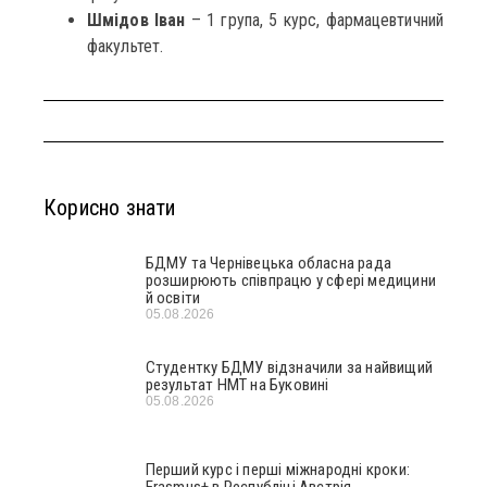
Шмідов Іван
– 1 група, 5 курс, фармацевтичний
факультет.
Корисно знати
БДМУ та Чернівецька обласна рада
розширюють співпрацю у сфері медицини
й освіти
05.08.2026
Студентку БДМУ відзначили за найвищий
результат НМТ на Буковині
05.08.2026
Перший курс і перші міжнародні кроки:
Erasmus+ в Республіці Австрія