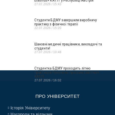
Erasmus+ KA171 у Республіці Австрія
27.07.2026
15:43
Студенти БДМУ завершили виробничу
практику з фізичної терапії
22.07.2026
15:20
Шановні медичні працівники, викладачі та
студенти!
27.07.2026
10:48
Студентка БДМУ проходить літню
практику в Румунії по програмі Erasmus+
KA171
27.07.2026
16:02
ПРО УНІВЕРСИТЕТ
Історія Університету
Нагороди та відзнаки