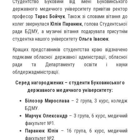
Студентство Буковини від імені Буковинського
державного медичного університету привітав ректор
професор
Тарас Бойчук
. Також зі словами вітання до
колег звернулася
Юлія Паранюк
, голова Студентської
ради БДМУ, а музичні вітання подарувала присутнім
студентка нашого університету
Ольга Івасюк
.
Кращих представників студентства краю відзначено
подяками обласної державної адміністрації, обласної
ради та Департаменту освіти і науки
облдержадміністрації.
Серед нагороджених – студенти Буковинського
державного медичного університету:
Білозор Мирослава
– 2 група, 3 курс, коледж
БДМУ.
Марчук Олександр
– 3 група, 6 курс, медичний
факультет №1.
Паранюк Юлія
– 16 група, 6 курс, медичний
факультет №2.