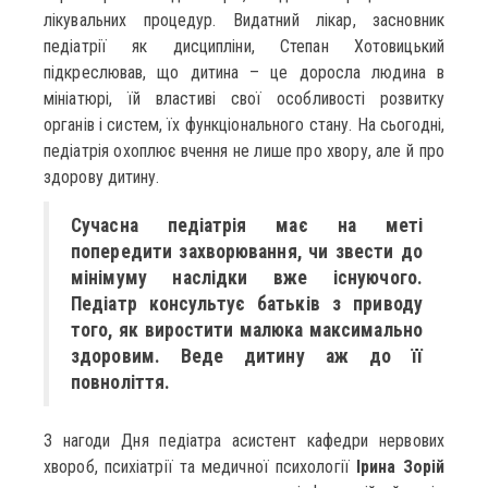
лікувальних процедур. Видатний лікар, засновник
педіатрії як дисципліни, Степан Хотовицький
підкреслював, що дитина – це доросла людина в
мініатюрі, їй властиві свої особливості розвитку
органів і систем, їх функціонального стану. На сьогодні,
педіатрія охоплює вчення не лише про хвору, але й про
здорову дитину.
Сучасна педіатрія має на меті
попередити захворювання, чи звести до
мінімуму наслідки вже існуючого.
Педіатр консультує батьків з приводу
того, як виростити малюка максимально
здоровим. Веде дитину аж до її
повноліття.
З нагоди Дня педіатра асистент кафедри нервових
хвороб, психіатрії та медичної психології
Ірина Зорій