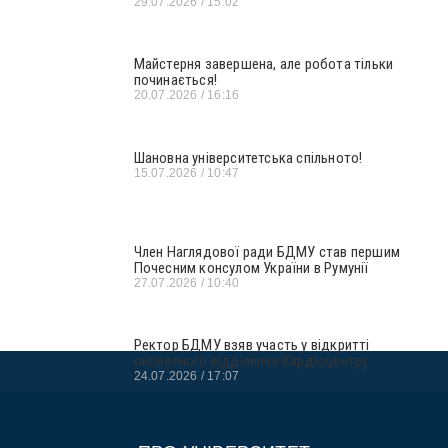
29.07.2026
15:02
Майстерня завершена, але робота тільки
починається!
20.07.2026
16:16
Шановна університетська спільното!
15.07.2026
10:47
Член Наглядової ради БДМУ став першим
Почесним консулом України в Румунії
27.07.2026
10:40
Ректор БДМУ взяв участь у відкритті
оновленого відділення Кардіоцентру
24.07.2026
17:07