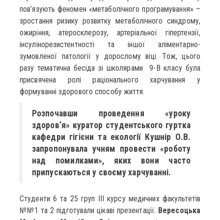
пов’язують феномен «метаболічного програмування» –
зростання ризику розвитку метаболічного синдрому,
ожиріння, атеросклерозу, артеріальної гіпертензії,
інсулінорезистентності та іншої аліментарно-
зумовленої патології у дорослому віці. Тож, цього
разу тематична бесіда зі школярами 9-В класу була
присвячена ролі раціонального харчування у
формуванні здорового способу життя.
Розпочавши проведення «уроку
здоров’я» куратор студентського гуртка
кафедри гігієни та екології Кушнір О.В.
запропонувала учням провести «роботу
над помилками», яких вони часто
припускаються у своєму харчуванні.
Студенти 6 та 25 груп ІІІ курсу медичних факультетів
№№1 та 2 підготували цікаві презентації.
Вересоцька