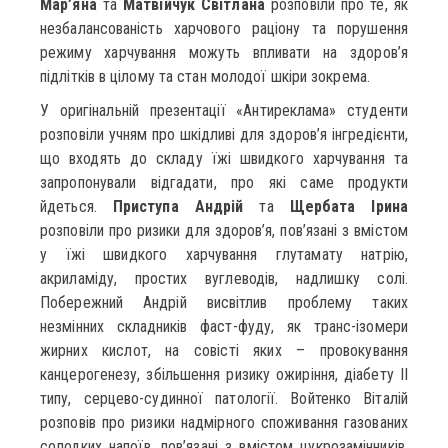
Мар’яна
та
Матвійчук Світлана
розповіли про те, як
незбалансованість харчового раціону та порушення
режиму харчування можуть впливати на здоров’я
підлітків в цілому та стан молодої шкіри зокрема.
У оригінальній презентації «Антиреклама» студенти
розповіли учням про шкідливі для здоров’я інгредієнти,
що входять до складу їжі швидкого харчування та
запропонували відгадати, про які саме продукти
йдеться.
Приступа Андрій
та
Щербата Ірина
розповіли про ризики для здоров’я, пов’язані з вмістом
у їжі швидкого харчування глутамату натрію,
акриламіду, простих вуглеводів, надлишку солі.
Побережний Андрій висвітлив проблему таких
незмінних складників фаст-фуду, як транс-ізомери
жирних кислот, на совісті яких – провокування
канцерогенезу, збільшення ризику ожиріння, діабету ІІ
типу, серцево-судинної патології. Войтенко Віталій
розповів про ризики надмірного споживання газованих
солодких напоїв, пов’язані з вмістом цукрозамінників,