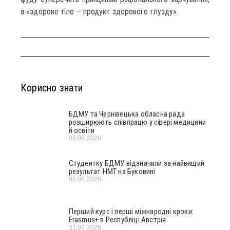
а «здорове тіло – продукт здорового глузду».
Корисно знати
БДМУ та Чернівецька обласна рада
розширюють співпрацю у сфері медицини
й освіти
05.08.2026
Студентку БДМУ відзначили за найвищий
результат НМТ на Буковині
05.08.2026
Перший курс і перші міжнародні кроки:
Erasmus+ в Республіці Австрія
31.07.2026