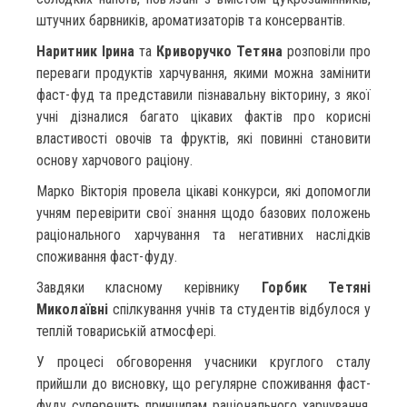
штучних барвників, ароматизаторів та консервантів.
Наритник Ірина
та
Криворучко Тетяна
розповіли про
переваги продуктів харчування, якими можна замінити
фаст-фуд та представили пізнавальну вікторину, з якої
учні дізналися багато цікавих фактів про корисні
властивості овочів та фруктів, які повинні становити
основу харчового раціону.
Марко Вікторія провела цікаві конкурси, які допомогли
учням перевірити свої знання щодо базових положень
раціонального харчування та негативних наслідків
споживання фаст-фуду.
Завдяки класному керівнику
Горбик Тетяні
Миколаївні
спілкування учнів та студентів відбулося у
теплій товариській атмосфері.
У процесі обговорення учасники круглого сталу
прийшли до висновку, що регулярне споживання фаст-
фуду суперечить принципам раціонального харчування,