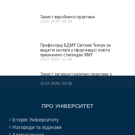
Захист виробничої практики
10.07.2026
16:29
Професорці БДМУ Світлані Ткачук за
видатні заслуги у сфері вищої освіти
призначено стипендію КМУ
29.07.2026
12:18
Захист загальної клінічної практики з
фізичної терапії
10.07.2026
16:36
ПРО УНІВЕРСИТЕТ
Історія Університету
Нагороди та відзнаки
Адміністрація