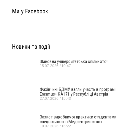
Ми у Facebook
Новини та події
Шановна університетська спільното!
15.07.2026
10:47
Фахівчині БДМУ взяли участь в програмі
Erasmus+ KA171 у Республіці Австрія
27.07.2026
15:43
Захист виробничої практики студентами
спеціальності «Медсестринство»
10.07.2026
16:22