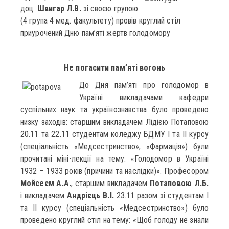
доц.
Швигар Л.В.
зі своєю групою
(4 група 4 мед. факультету) провів круглий стіл
приурочений Дню пам’яті жертв голодомору
Не погасити пам’яті вогонь
До Дня пам’яті про голодомор в
Україні викладачами кафедри
суспільних наук та українознавства було проведено
низку заходів: старшим викладачем Лідією Потаповою
20.11 та 22.11 студентам коледжу БДМУ І та ІІ курсу
(спеціальність «Медсестринство», «Фармація») були
прочитані міні-лекції на тему: «Голодомор в Україні
1932 – 1933 років (причини та наслідки)». Професором
Мойсеєм А.А.
, старшим викладачем
Потаповою Л.Б.
і викладачем
Андрієць В.І.
23.11 разом зі студентам І
та ІІ курсу (спеціальність «Медсестринство») було
проведено круглий стіл на тему: «Щоб голоду не знали