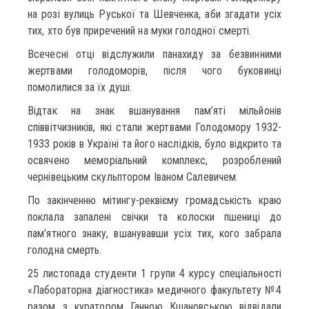
на розі вулиць Руської та Шевченка, аби згадати усіх
тих, хто був приречений на муки голодної смерті.
Всечесні отці відслужили панахиду за безвинними
жертвами голодоморів, після чого буковинці
помолилися за їх душі.
Відтак на знак вшанування пам’яті мільйонів
співвітчизників, які стали жертвами Голодомору 1932-
1933 років в Україні та його наслідків, було відкрито та
освячено меморіальний комплекс, розроблений
чернівецьким скульптором Іваном Салевичем.
По закінченню мітингу-реквієму громадськість краю
поклала запалені свічки та колоски пшениці до
пам’ятного знаку, вшанувавши усіх тих, кого забрала
голодна смерть.
25 листопада студенти 1 групи 4 курсу спеціальності
«Лабораторна діагностика» медичного факультету №4
разом з куратором Ганною Кшановською відвідали