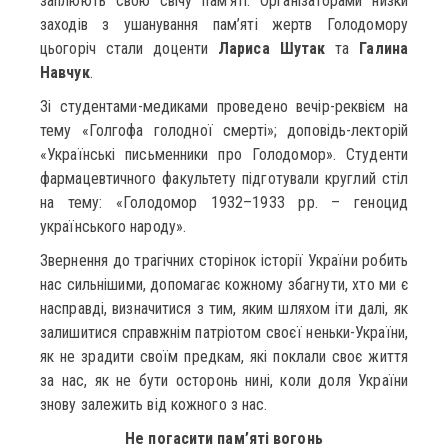
заплюють свою свічу пам’яті. Організаторами низки
заходів з ушанування пам’яті жертв Голодомору
цьогоріч стали доценти
Лариса Шутак
та
Галина
Навчук
.
Зі студентами-медиками проведено вечір-реквієм на
тему «Голгофа голодної смерті»; доповідь-лекторій
«Українські письменники про Голодомор». Студенти
фармацевтичного факультету підготували круглий стіл
на тему: «Голодомор 1932–1933 рр. – геноцид
українського народу».
Звернення до трагічних сторінок історії України робить
нас сильнішими, допомагає кожному збагнути, хто ми є
насправді, визначитися з тим, яким шляхом іти далі, як
залишитися справжнім патріотом своєї неньки-України,
як не зрадити своїм предкам, які поклали своє життя
за нас, як не бути осторонь нині, коли доля України
знову залежить від кожного з нас.
Не погасити пам’яті вогонь