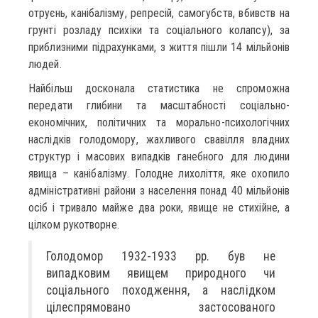
отруєнь, канібалізму, репресій, самогубств, вбивств на
грунті розладу психіки та соціального колапсу), за
приблизними підрахунками, з життя пішли 14 мільйонів
людей.
Найбільш досконала статистика не спроможна
передати глибини та масштабності соціально-
економічних, політичних та морально-психологічних
наслідків голодомору, жахливого свавілля владних
структур і масових випадків ганебного для людини
явища – канібалізму. Голодне лихоліття, яке охопило
адміністративні райони з населення понад 40 мільйонів
осіб і тривало майже два роки, явище не стихійне, а
цілком рукотворне.
Голодомор 1932-1933 рр. був не
випадковим явищем природного чи
соціального походження, а наслідком
цілеспрямовано застосованого