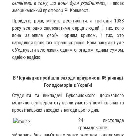
селянами, а тому, що вони були українцями
», – писав
американський професор Р. Конквест.
Пройдуть роки, минуть десятиліття, а трагедія 1933
року все одно хвилюватиме серця людей. І тих, кого
вона зачепила своїм чорним крилом, і тих, хто
народився після тих страшних років. Вона завжди буде
об’єднувати всіх живих одним спогадом, одним сумом,
однією надією
В Чернівцях пройшли заходи приурочені 85 річниці
Голодоморів в Україні
Студенти та викладачі Буковинського державного
медичного університету взяли участь у поминальних та
просвітницьких заходах з нагоди цього дня.
24 листопада
громадськість
зібралася біля пам’ятного знаку жертвам голодомору