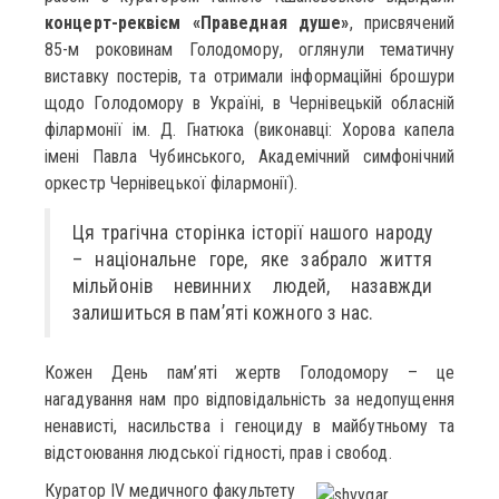
концерт-реквієм «Праведная душе»
, присвячений
85-м роковинам Голодомору, оглянули тематичну
виставку постерів, та отримали інформаційні брошури
щодо Голодомору в Україні, в Чернівецькій обласній
філармонії ім. Д. Гнатюка (виконавці: Хорова капела
імені Павла Чубинського, Академічний симфонічний
оркестр Чернівецької філармонії).
Ця трагічна сторінка історії нашого народу
– національне горе, яке забрало життя
мільйонів невинних людей, назавжди
залишиться в пам’яті кожного з нас.
Кожен День пам’яті жертв Голодомору – це
нагадування нам про відповідальність за недопущення
ненависті, насильства і геноциду в майбутньому та
відстоювання людської гідності, прав і свобод.
Куратор IV медичного факультету