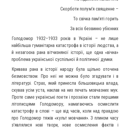
Скорботи полум’я священне –
То свічка пам’яті горить
За всіх безвинно убієнних
Голодомор 1932–1933 років в Україні – не лише
найбільша гуманітарна катастрофа в історії людства, а
й незагоєна рана вітчизняної історії, ще одна «вічна»
проблема української суспільної й політичної думки.
Кривава рана в історії народу була щільно оточена
безмовством. Про неї не можна було згадувати і в
літературі. Страх, який принесла більшовицька влада,
скував усім уста, наклав на них печать мовчазних мук.
Проте саме українські поети і прозаїки стали першими
літописцями Голодомору, намагаючись осмислити
катастрофу в слові – ще від часів, коли над правдою
про Голодомор тяжів «культ мовчання». З плином часу
з’являлися нові твори, нове осмислення фактів і