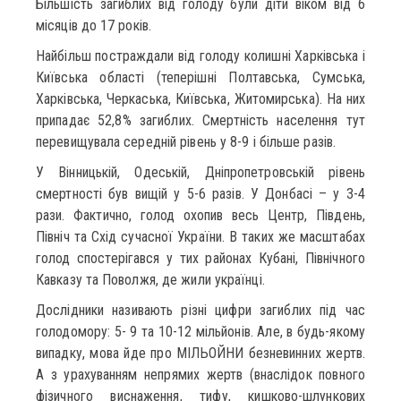
Більшість загиблих від голоду були діти віком від 6
місяців до 17 років.
Найбільш постраждали від голоду колишні Харківська і
Київська області (теперішні Полтавська, Сумська,
Харківська, Черкаська, Київська, Житомирська). На них
припадає 52,8% загиблих. Смертність населення тут
перевищувала середній рівень у 8-9 і більше разів.
У Вінницькій, Одеській, Дніпропетровській рівень
смертності був вищій у 5-6 разів. У Донбасі – у 3-4
рази. Фактично, голод охопив весь Центр, Південь,
Північ та Схід сучасної України. В таких же масштабах
голод спостерігався у тих районах Кубані, Північного
Кавказу та Поволжя, де жили українці.
Дослідники називають різні цифри загиблих під час
голодомору: 5- 9 та 10-12 мільйонів. Але, в будь-якому
випадку, мова йде про МІЛЬОЙНИ безневинних жертв.
А з урахуванням непрямих жертв (внаслідок повного
фізичного виснаження, тифу, кишково-шлункових