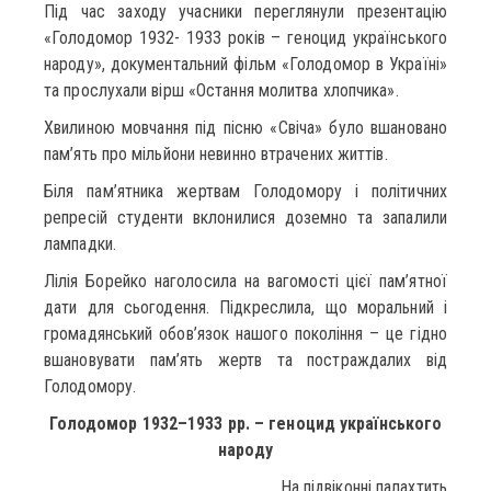
Під час заходу учасники переглянули презентацію
«Голодомор 1932- 1933 років – геноцид українського
народу», документальний фільм «Голодомор в Україні»
та прослухали вірш «Остання молитва хлопчика».
Хвилиною мовчання під пісню «Свіча» було вшановано
пам’ять про мільйони невинно втрачених життів.
Біля пам’ятника жертвам Голодомору і політичних
репресій студенти вклонилися доземно та запалили
лампадки.
Лілія Борейко наголосила на вагомості цієї пам’ятної
дати для сьогодення. Підкреслила, що моральний і
громадянський обов’язок нашого покоління – це гідно
вшановувати пам’ять жертв та постраждалих від
Голодомору.
Голодомор 1932–1933 рр. – геноцид українського
народу
На підвіконні палахтить