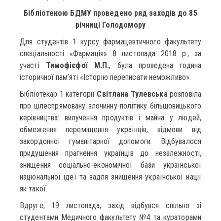
Бібліотекою БДМУ проведено ряд заходів до 85
річниці Голодомору
Для студентів 1 курсу фармацевтичного факультету
спеціальності «Фармація» 8 листопада 2018 р., за
участі
Тимофієфої М.П.
, була проведена година
історичної пам’яті «Історію переписати неможливо».
Бібліотекар 1 категорії
Світлана Тулевська
розповіла
про цілеспрямовану злочинну політику більшовицького
керівництва: вилучення продуктів і майна у людей,
обмеження переміщення українців, відмови від
закордонної гуманітарної допомоги. Відбувалося
придушення прагнення українців до незалежності,
знищення соціально-економічної бази української
національної ідеї та задля знищення української нації
як такої.
Вдруге, 19 листопада, захід відбувся спільно зі
студентами Медичного факультету №4 та кураторами