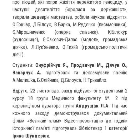
про людей, які попри жахіття пережитого геноциду, у
наступні десятиліття боролися за державність,
творили шедеври мистецтва, робили наукові відкриття:
О.Гончар, Д.Білоус, В.Барка, М.Руденко (письменники),
Є.Мірошниченко (оперна співачка), К.Білокур
(художниця), Є.Сакевич-Далас (модель, громадська
діячка), Л.Лук’яненко, О.Тихий (громадсько-політичні
діячі).
Студенти:
Онуфрійчук Я., Проданчук М., Дячук О.,
Вакарчук А.
підготували та декламували поезію
А.Малишка, Б.Олійника, Д.Білоуса, Н.Тривайло.
Вдруге, 22 листопада, захід відбувся зі студентами 2
курсу 18 групи Медичного факультету № 2 під
керівництвом куратора групи
Андрущак Л.А.
Під час
кожного заходу демонструвався документальний
фільм «Великий злам» Відео-презентацію до години
історичної пам’яті підготувала бібліотекар 1 категорії
Ірина Шундерюк
.