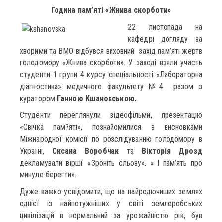
Година пам’яті «Жнива скорботи»
22 листопада на
кафедрі догляду за
хворими та ВМО відбувся виховний захід пам’яті жертв
голодомору «Жнива скорботи». У заході взяли участь
студенти 1 групи 4 курсу спеціальності «Лабораторна
діагностика» медичного факультету №4 разом з
куратором
Ганною Кшановською.
Студенти переглянули відеофільми, презентацію
«Свічка пам?яті», познайомилися з висновками
Міжнародної комісії по розслідуванню голодомору в
Україні,
Оксана Воробчак
та
Вікторія Дрозд
декламували вірші: «Зроніть сльозу», « І пам’ять про
минуле берегти».
Дуже важко усвідомити, що на найродючиших землях
однієї із найпотужніших у світі землеробських
цивілізацій в нормальний за урожайністю рік, був