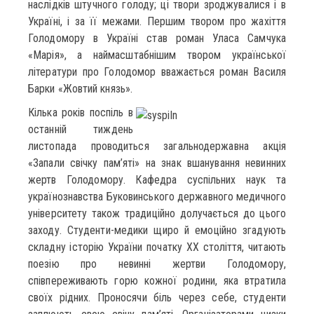
наслідків штучного голоду; ці твори зроджувалися і в
Україні, і за її межами. Першим твором про жахіття
Голодомору в Україні став роман Уласа Самчука
«Марія», а наймасштабнішим твором української
літератури про Голодомор вважається роман Василя
Барки «Жовтий князь».
Кілька років поспіль в
останній тиждень
листопада проводиться загальнодержавна акція
«Запали свічку пам’яті» на знак вшанування невинних
жертв Голодомору. Кафедра суспільних наук та
українознавства Буковинського державного медичного
університету також традиційно долучається до цього
заходу. Студенти-медики щиро й емоційно згадують
складну історію України початку ХХ століття, читають
поезію про невинні жертви Голодомору,
співпереживають горю кожної родини, яка втратила
своїх рідних. Проносячи біль через себе, студенти