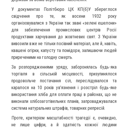
У документах Політбюро ЦК КП(б)У збереглося
свідчення про те, як восени 1932 року
організовувалися з України так звані «зелені ешелони»
для забезпечення промислових центрів Росії
продуктами харчування до жовтневих свят. З України
вивозили вже не тільки посівний матеріал, але й, навіть,
квашені огірки, капусту та помідори, залишаючи людей
приреченими на голодну смерть.
За розпорядженнями уряду, заборонялась будь-яка
торгівля в сільській місцевості, призупинялося
продовольче постачання сіл, переслідувалося та
каралося на 10 років ув’язнення і розстріл будь-яке
використання хліба для оплати праці в районах, що не
виконали хлібозаготівельних планів, запроваджувалася
система натуральних штрафів, товарних репресій.
Проте, критерієм масштабності трагедії є, очевидно,
не лише цифри, а й здатність кожної людини