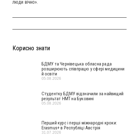
люди вічно».
Корисно знати
БДМУ та Чернівецька обласна рада
розширюють співпрацю у сфері медицини
й освіти
05.08.2026
Студентку БДМУ відзначили за найвищий
результат НМТ на Буковині
05.08.2026
Перший курс і перші міжнародні кроки:
Erasmus+ в Республіці Австрія
31.07.2026