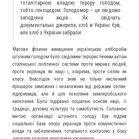
тоталітарною владою терору голодом,
тобто геноцидом. Голодомор – це свідомо
заподіяна акція. Як свідчать
документальні джерела, хліб в Україні був,
але хліб з України забрали.
Масове фізичне винищення українських хліборобів
штучним голодом було свідомим терористичним актом
сталінської політичної системи проти мирних людей,
проти українців як нації і, зокрема, проти селян як
класу. Внаслідок чого зник не тільки численний
прошарок заможних і незалежних від держави селян-
підприємців, але й цілі покоління землеробського
населення. Було підірвано соціальні основи нації, її
традиції, духовну культуру та самобутність. Головною
метою організації штучного голоду був підрив
соціальної бази опору українців проти комуністичної
влади та забезпечення тотального контролю з боку
держави за всіма верствами населення.