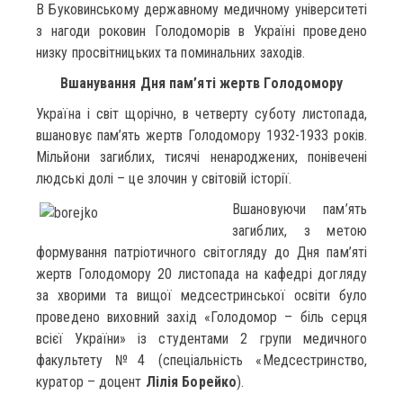
В Буковинському державному медичному університеті
з нагоди роковин Голодоморів в Україні проведено
низку просвітницьких та поминальних заходів.
Вшанування Дня пам’яті жертв Голодомору
Україна і світ щорічно, в четверту суботу листопада,
вшановує пам’ять жертв Голодомору 1932-1933 років.
Мільйони загиблих, тисячі ненароджених, понівечені
людські долі – це злочин у світовій історії.
Вшановуючи пам’ять
загиблих, з метою
формування патріотичного світогляду до Дня пам’яті
жертв Голодомору 20 листопада на кафедрі догляду
за хворими та вищої медсестринської освіти було
проведено виховний захід «Голодомор – біль серця
всієї України» із студентами 2 групи медичного
факультету №4 (спеціальність «Медсестринство,
куратор – доцент
Лілія Борейко
).