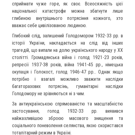
сприймати чуже горе, як своє. Всеосяжність цієї
національної катастрофи можна збагнути лише
глибиною внутрішнього потрясіння кожного, хто
вважає себе цивілізованою людиною.
Глибокий слід, залишений Голодомором 1932-33 рр. в
історії України, накладається на слід від інших
трагедій, що випали на долю українського народу у ХХ
столітті. Громадянська війна і голод 1921-23 років,
репресії 1937-38 років, війна 1941-45 рр., німецька
окупація і Голокост, голод 1946-47 рр… Однак якщо
потрібно і взагалі можливо зважити наслідки
багаторазових потрясінь, гуманітарні наслідки
Голодомору не зрівняються ні з чим.
За антиукраїнською спрямованістю та масштабністю
застосування, голод 1932-33 рр. виявився
найжахливішою зброєю масового знищення та
соціального поневолення селянства, якою скористався
тоталітарний режим в Україні.