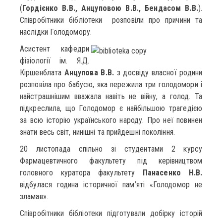
(
Гордієнко В.В., Анцуповою В.В., Бендасом В.В.
).
Співробітники бібліотеки розповіли про причини та
наслідки Голодомору.
Асистент кафедри
фізіології ім. Я.Д.
Кіршенблата
Анцупова В.В.
з досвіду власної родини
розповіла про бабусю, яка пережила три голодомори і
найстрашнішим вважала навіть не війну, а голод. Та
підкреслила, що Голодомор є найбільшою трагедією
за всю історію українського народу. Про неї повинен
знати весь світ, нинішні та прийдешні покоління.
20 листопада спільно зі студентами 2 курсу
Фармацевтичного факультету під керівництвом
головного куратора факультету
Панасенко Н.В.
відбулася година історичної пам’яті «Голодомор не
зламав».
Співробітники бібліотеки підготували добірку історій