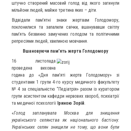
штучно створений масовий голод від якого загинули
мільйони людей, майже третина яких – діти.
Відвідали пам’ятні знаки жертвам Голодомору,
поклонилися та запалили свічки, вшанувавши світлу
пам’ять безвинно замучених голодом та політичними
репресіями людей, хвилиною мовчання.
Вшановуючи пам’ять жертв Голодомору
16 листопада
проведена виховна
година до «Дня пам’яті жертв Голодомору» зі
студентами 1 групи 4-го курсу медичного факультету
№ 4 за спеціальністю “Педіатрія» разом із куратором
групи асистентом кафедри нервових хвороб, психіатрії
та медичної психології
Іриною Зорій
.
«
Голод запланувала Москва для знищення
українського селянства як національного бастіону.
Українських селян знищили не тому, що вони були