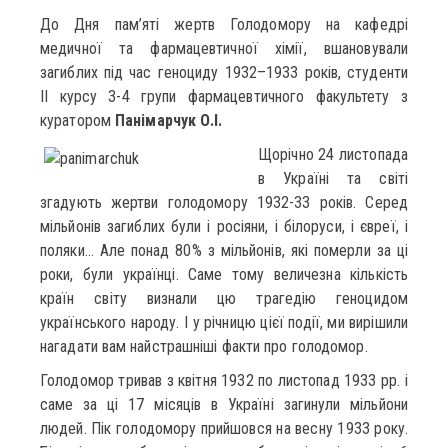
До Дня пам’яті жертв Голодомору на кафедрі
медичної та фармацевтичної хімії, вшановували
загиблих під час геноциду 1932–1933 років, студенти
ІІ курсу 3-4 групи фармацевтичного факультету з
куратором
Панімарчук О.І.
Щорічно 24 листопада
в Україні та світі
згадують жертви голодомору 1932-33 років. Серед
мільйонів загиблих були і росіяни, і білоруси, і євреї, і
поляки… Але понад 80% з мільйонів, які померли за ці
роки, були українці. Саме тому величезна кількість
країн світу визнали цю трагедію геноцидом
українського народу. І у річницю цієї події, ми вирішили
нагадати вам найстрашніші факти про голодомор.
Голодомор тривав з квітня 1932 по листопад 1933 рр. і
саме за ці 17 місяців в Україні загинули мільйони
людей. Пік голодомору прийшовся на весну 1933 року.