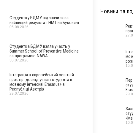
Новини та под
Студентку БДМУ відзначили за
найвищий результат НМТ на Буковині
Рек
05.08.2026
пра
27.
Студентка БДМУ взяла участь у
Summer School of Preventive Medicine
Інт
за програмою NAWA
мож
30.07.2026
роз
15.
Інтеграція в європейський освітній
простір: досвід участі студента в
Пер
мовному інтенсиві Erasmus+ в
сту
Республіці Австрія
Era
29.07.2026
29.
Зах
сту
«Ме
10.