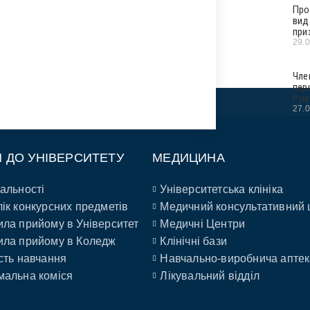
Про
вид
при
29.
Чле
пер
Рум
27.
П ДО УНІВЕРСИТЕТУ
МЕДИЦИНА
альності
Університетська клініка
ік конкурсних предметів
Медичний консультативний 
ла прийому в Університет
Медичні Центри
ла прийому в Коледж
Клінічні бази
сть навчання
Навчально-виробнича аптек
альна коміся
Лікувальний відділ