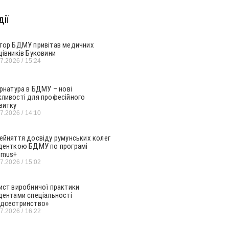
ії
тор БДМУ привітав медичних
цівників Буковини
07.2026
15:24
ернатура в БДМУ – нові
ливості для професійного
витку
07.2026
14:10
ейняття досвіду румунських колег
денткою БДМУ по програмі
smus+
07.2026
15:02
ист виробничої практики
дентами спеціальності
дсестринство»
07.2026
16:22