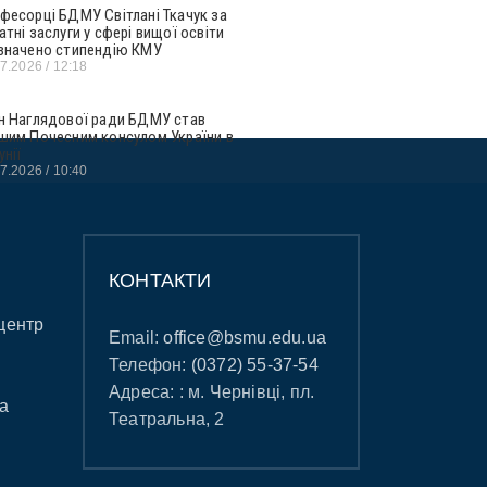
фесорці БДМУ Світлані Ткачук за
атні заслуги у сфері вищої освіти
значено стипендію КМУ
07.2026
12:18
н Наглядової ради БДМУ став
шим Почесним консулом України в
унії
07.2026
10:40
КОНТАКТИ
центр
Email:
office@bsmu.edu.ua
Телефон:
(0372) 55-37-54
Адреса: : м. Чернівці, пл.
а
Театральна, 2