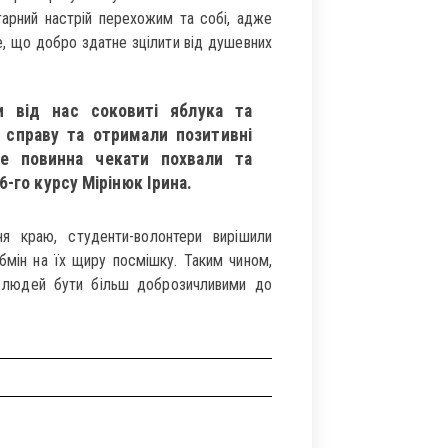
гарний настрій перехожим та собі, адже
е, що добро здатне зцілити від душевних
 від нас соковиті яблука та
 справу та отримали позитивні
не повинна чекати похвали та
6-го курсу Мірінюк Ірина.
я краю, студенти-волонтери вирішили
бмін на їх щиру посмішку. Таким чином,
и людей бути більш доброзичливими до