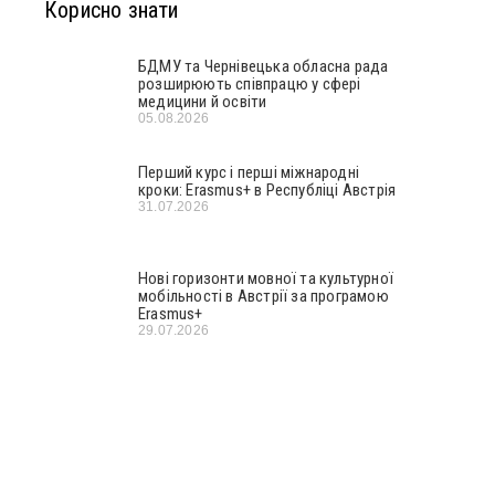
Корисно знати
БДМУ та Чернівецька обласна рада
розширюють співпрацю у сфері
медицини й освіти
05.08.2026
Перший курс і перші міжнародні
кроки: Erasmus+ в Республіці Австрія
31.07.2026
Нові горизонти мовної та культурної
мобільності в Австрії за програмою
Erasmus+
29.07.2026