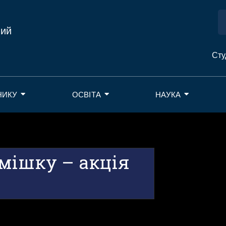
ний
Сту
НИКУ
ОСВІТА
НАУКА
мішку – акція