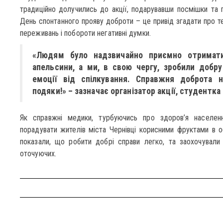
традиційно долучились до акції, подарувавши посмішки та 
День спонтанного прояву доброти – це привід згадати про т
переживань і побороти негативні думки.
«Людям було надзвичайно приємно отримати
апельсини, а ми, в свою чергу, зробили добру
емоції від спілкування. Справжня доброта 
подяки!» – зазначає організатор акції, студентка 
Як справжні медики, турбуючись про здоров’я населенн
порадувати жителів міста Чернівці корисними фруктами в о
показали, що робити добрі справи легко, та заохочувал
оточуючих.