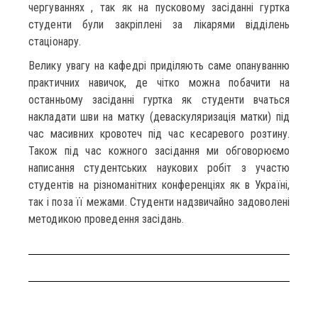
чергуваннях , так як на пусковому засіданні гуртка
студенти були закріплені за лікарями відділень
стаціонару.
Велику увагу на кафедрі приділяють саме опануванню
практичних навичок, де чітко можна побачити на
останньому засіданні гуртка як студенти вчаться
накладати шви на матку (деваскуляризація матки) під
час масивних кровотеч під час кесаревого розтину.
Також під час кожного засідання ми обговорюємо
написання студентських наукових робіт з участю
студентів на різноманітних конференціях як в Україні,
так і поза її межами. Студенти надзвичайно задоволені
методикою проведення засідань.