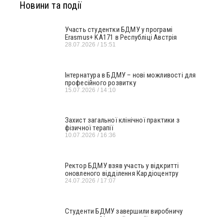
Новини та події
Участь студентки БДМУ у програмі
Erasmus+ KA171 в Республіці Австрія
28.07.2026
15:51
Інтернатура в БДМУ – нові можливості для
професійного розвитку
15.07.2026
14:10
Захист загальної клінічної практики з
фізичної терапії
10.07.2026
16:36
Ректор БДМУ взяв участь у відкритті
оновленого відділення Кардіоцентру
24.07.2026
17:07
Студенти БДМУ завершили виробничу