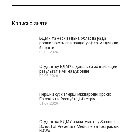
Корисно знати
БДМУ та Чернівецька обласна рада
розширюють співпрацю у сфері медицини
й освіти
05.08.2026
Студентку БДМУ відзначили за найвищий
результат НМТ на Буковині
05.08.2026
Перший курс і перші міжнародні кроки:
Erasmus+ в Республіці Австрія
31.07.2026
Студентка БДМУ взяла участь у Summer
School of Preventive Medicine за програмою
NAWA