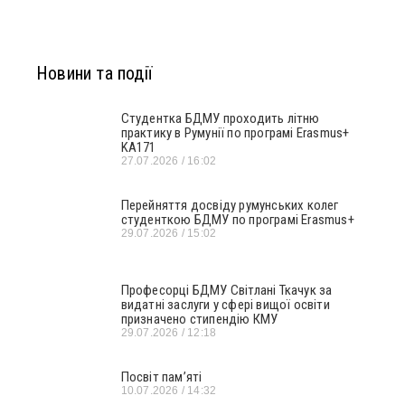
Новини та події
Студентка БДМУ проходить літню
практику в Румунії по програмі Erasmus+
KA171
27.07.2026
16:02
Перейняття досвіду румунських колег
студенткою БДМУ по програмі Erasmus+
29.07.2026
15:02
Професорці БДМУ Світлані Ткачук за
видатні заслуги у сфері вищої освіти
призначено стипендію КМУ
29.07.2026
12:18
Посвіт пам’яті
10.07.2026
14:32