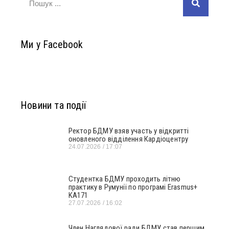
Ми у Facebook
Новини та події
Ректор БДМУ взяв участь у відкритті
оновленого відділення Кардіоцентру
24.07.2026
17:07
Студентка БДМУ проходить літню
практику в Румунії по програмі Erasmus+
KA171
27.07.2026
16:02
Член Наглядової ради БДМУ став першим