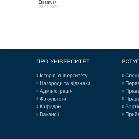
Erasmus+
29.07.2026
ПРО УНІВЕРСИТЕТ
ВСТУ
Історія Університету
Спеці
Нагороди та відзнаки
Перел
Адміністрація
Прави
Факультети
Прави
Кафедри
Варті
Вакансії
Прийм