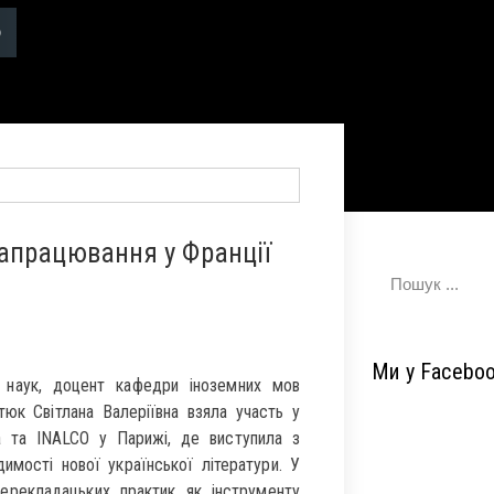
апрацювання у Франції
Ми у Facebo
 наук, доцент кафедри іноземних мов
юк Світлана Валеріївна взяла участь у
а та INALCO у Парижі, де виступила з
имості нової української літератури. У
перекладацьких практик як інструменту