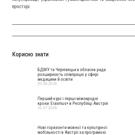
просторі.
Корисно знати
БДМУ та Чернівецька обласна рада
розширюють співпрацю у сфері
медицини й освіти
05.08.2026
Перший курс і перші міжнародні
кроки: Erasmus+ в Республіці Австрія
31.07.2026
Нові горизонти мовної та культурної
мобільності в Австрії за програмою