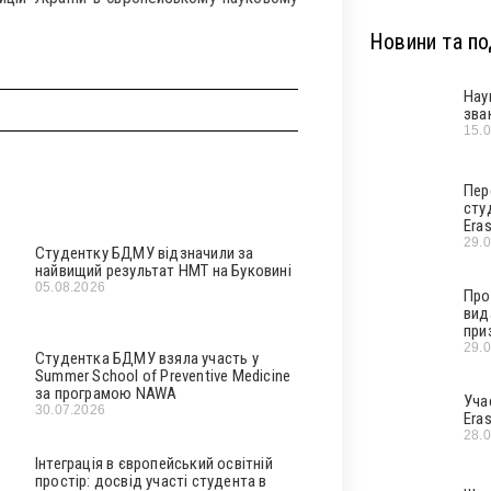
Новини та под
Нау
зва
15.
Пер
сту
Era
29.
Студентку БДМУ відзначили за
найвищий результат НМТ на Буковині
05.08.2026
Про
вид
при
29.
Студентка БДМУ взяла участь у
Summer School of Preventive Medicine
за програмою NAWA
Уча
30.07.2026
Era
28.
Інтеграція в європейський освітній
простір: досвід участі студента в