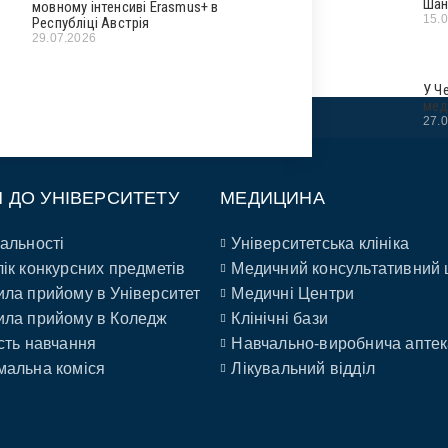
Шан
мовному інтенсиві Erasmus+ в
15.
Республіці Австрія
29.07.2026
У Ч
мед
27.
П ДО УНІВЕРСИТЕТУ
МЕДИЦИНА
альності
Університетська клініка
ік конкурсних предметів
Медичний консультативний 
ла прийому в Університет
Медичні Центри
ла прийому в Коледж
Клінічні бази
сть навчання
Навчально-виробнича аптек
альна коміся
Лікувальний відділ