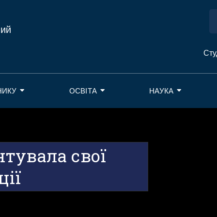
ний
Сту
НИКУ
ОСВІТА
НАУКА
тувала свої
ції