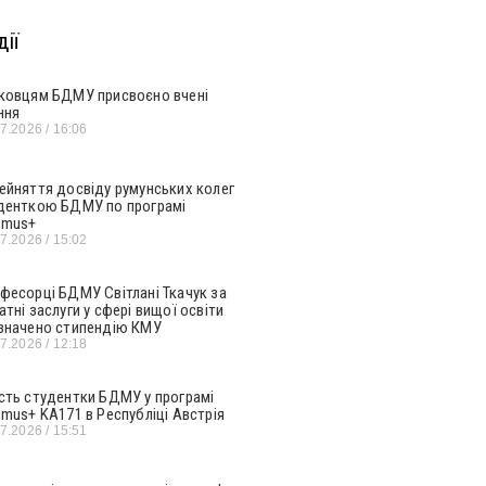
ії
ковцям БДМУ присвоєно вчені
ння
07.2026
16:06
ейняття досвіду румунських колег
денткою БДМУ по програмі
smus+
07.2026
15:02
фесорці БДМУ Світлані Ткачук за
атні заслуги у сфері вищої освіти
значено стипендію КМУ
07.2026
12:18
сть студентки БДМУ у програмі
smus+ KA171 в Республіці Австрія
07.2026
15:51