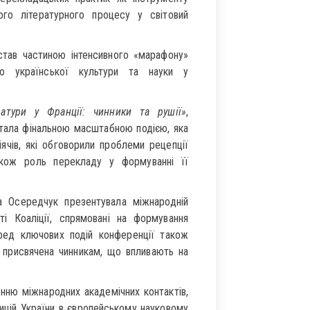
кого літературного процесу у світовий
став частиною інтенсивного «марафону»
ію української культури та науки у
ератури у Франції: чинники та рушії»
,
стала фінальною масштабною подією, яка
іячів, які обговорили проблеми рецепції
акож роль перекладу у формуванні її
 Осередчук презентувала міжнародній
ті Коаліції, спрямовані на формування
еред ключових подій конференції також
, присвячена чинникам, що впливають на
нню міжнародних академічних контактів,
зицій України в європейському науковому