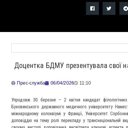
Доцентка БДМУ презентувала свої н
Прес-служба
06/04/2026
11:10
Упродовж 30 березня – 2 квітня кандидат філологічних
Буковинського державного медичного університету Намест
міжнародному колоквіумі у Франції, Університет Сорбонн
доповіддю на тему ролі перекладу у транснаціональній вид
своєму виступі доповідачка висвітлила ключові аспекти 