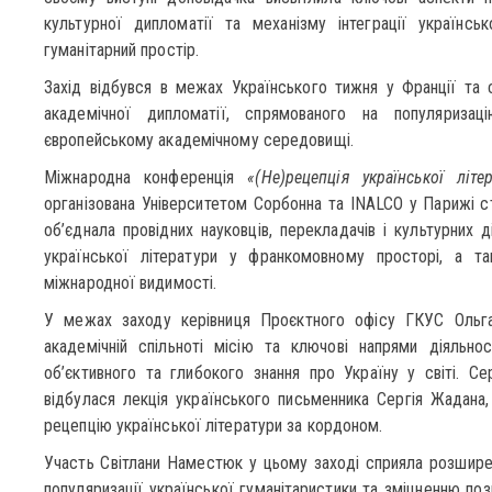
культурної дипломатії та механізму інтеграції українсь
гуманітарний простір.
Захід відбувся в межах Українського тижня у Франції та 
академічної дипломатії, спрямованого на популяризац
європейському академічному середовищі.
Міжнародна конференція
«(Не)рецепція української літ
організована Університетом Сорбонна та INALCO у Парижі 
об’єднала провідних науковців, перекладачів і культурних д
української літератури у франкомовному просторі, а т
міжнародної видимості.
У межах заходу керівниця Проєктного офісу ГКУС Ольга
академічній спільноті місію та ключові напрями діяльнос
об’єктивного та глибокого знання про Україну у світі. С
відбулася лекція українського письменника Сергія Жадана
рецепцію української літератури за кордоном.
Участь Світлани Наместюк у цьому заході сприяла розшире
популяризації української гуманітаристики та зміцненню по