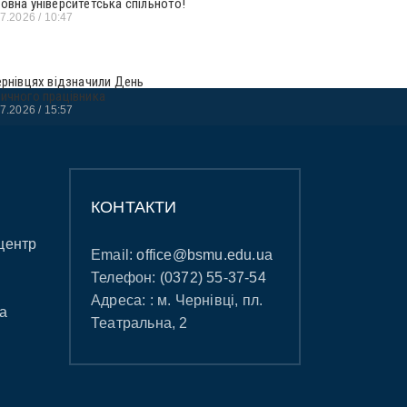
овна університетська спільното!
07.2026
10:47
ернівцях відзначили День
ичного працівника
07.2026
15:57
КОНТАКТИ
центр
Email:
office@bsmu.edu.ua
Телефон:
(0372) 55-37-54
Адреса: : м. Чернівці, пл.
а
Театральна, 2