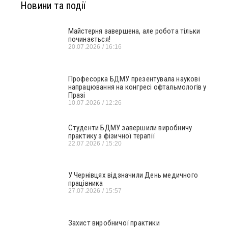
Новини та події
Майстерня завершена, але робота тільки
починається!
20.07.2026
16:16
Професорка БДМУ презентувала наукові
напрацювання на конгресі офтальмологів у
Празі
10.07.2026
12:26
Студенти БДМУ завершили виробничу
практику з фізичної терапії
22.07.2026
15:20
У Чернівцях відзначили День медичного
працівника
27.07.2026
15:57
Захист виробничої практики