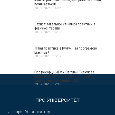
Майстерня завершена, але робота тільки
починається!
20.07.2026
16:16
Захист загальної клінічної практики з
фізичної терапії
10.07.2026
16:36
Літня практика в Румунії за програмою
Erasmus+
28.07.2026
15:57
Професорці БДМУ Світлані Ткачук за
видатні заслуги у сфері вищої освіти
призначено стипендію КМУ
29.07.2026
12:18
ПРО УНІВЕРСИТЕТ
Історія Університету