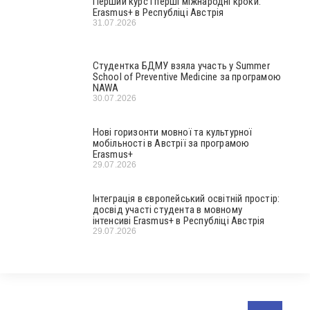
Перший курс і перші міжнародні кроки:
Erasmus+ в Республіці Австрія
31.07.2026
Студентка БДМУ взяла участь у Summer
School of Preventive Medicine за програмою
NAWA
30.07.2026
Нові горизонти мовної та культурної
мобільності в Австрії за програмою
Erasmus+
29.07.2026
Інтеграція в європейський освітній простір:
досвід участі студента в мовному
інтенсиві Erasmus+ в Республіці Австрія
29.07.2026