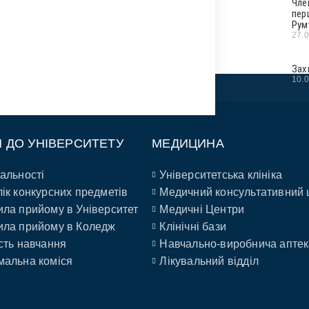
Чле
пер
Рум
27.
Зах
10.
П ДО УНІВЕРСИТЕТУ
МЕДИЦИНА
альності
Університетська клініка
ік конкурсних предметів
Медичний консультативний 
ла прийому в Університет
Медичні Центри
ла прийому в Коледж
Клінічні бази
сть навчання
Навчально-виробнича аптек
альна коміся
Лікувальний відділ