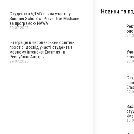
Новини та под
Студентка БДМУ взяла участь у
Summer School of Preventive Medicine
за програмою NAWA
Рек
30.07.2026
оно
24.
Інтеграція в європейський освітній
простір: досвід участі студента в
Уча
мовному інтенсиві Erasmus+ в
Era
Республіці Австрія
28.
29.07.2026
Сту
пра
Era
27.
Зах
сту
«Ме
10.