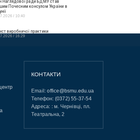
н Наглядової ради БДМУ став
шим Почесним консулом України в
унії
07.2026
10:40
ист виробничої практики
07.2026
16:29
КОНТАКТИ
центр
Email:
office@bsmu.edu.ua
Телефон:
(0372) 55-37-54
Адреса: : м. Чернівці, пл.
а
Театральна, 2