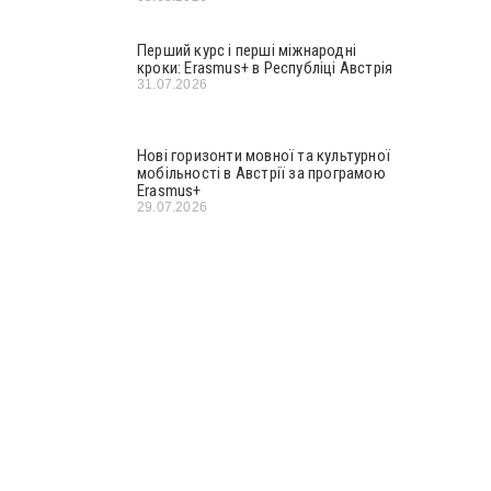
Перший курс і перші міжнародні
кроки: Erasmus+ в Республіці Австрія
31.07.2026
Нові горизонти мовної та культурної
мобільності в Австрії за програмою
Erasmus+
29.07.2026