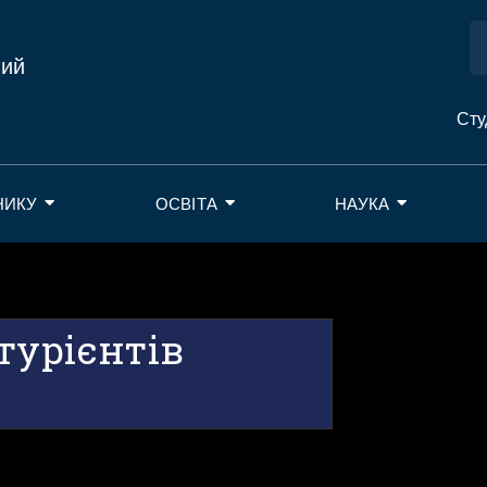
ний
Сту
НИКУ
ОСВІТА
НАУКА
турієнтів