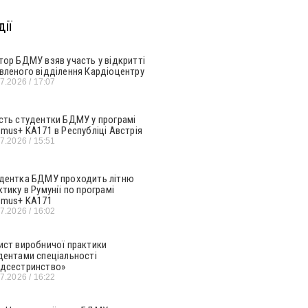
ії
тор БДМУ взяв участь у відкритті
вленого відділення Кардіоцентру
07.2026
17:07
сть студентки БДМУ у програмі
smus+ KA171 в Республіці Австрія
07.2026
15:51
дентка БДМУ проходить літню
ктику в Румунії по програмі
smus+ KA171
07.2026
16:02
ист виробничої практики
дентами спеціальності
дсестринство»
07.2026
16:22