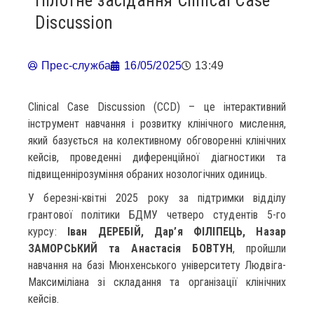
Пілотне засідання Clinical Case
Discussion
Прес-служба
16/05/2025
13:49
Clinical Case Discussion (CCD) – це інтерактивний
інструмент навчання і розвитку клінічного мислення,
який базується на колективному обговоренні клінічних
кейсів, проведенні диференційної діагностики та
підвищеннірозуміння обраних нозологічних одиниць.
У березні-квітні 2025 року за підтримки відділу
грантової політики БДМУ четверо студентів 5-го
курсу:
Іван ДЕРЕБІЙ, Дар’я ФІЛІПЕЦЬ, Назар
ЗАМОРСЬКИЙ та Анастасія БОВТУН
, пройшли
навчання на базі Мюнхенського університету Людвіга-
Максиміліана зі складання та організації клінічних
кейсів.