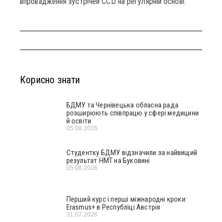
впровадження зустрічей CCD на регулярній основі.
Корисно знати
БДМУ та Чернівецька обласна рада
розширюють співпрацю у сфері медицини
й освіти
05.08.2026
Студентку БДМУ відзначили за найвищий
результат НМТ на Буковині
05.08.2026
Перший курс і перші міжнародні кроки:
Erasmus+ в Республіці Австрія
31.07.2026