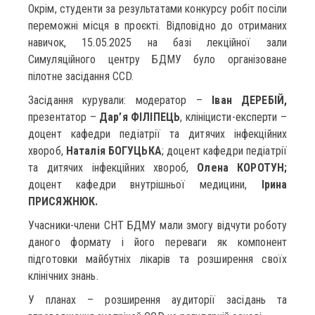
Окрім, студенти за результатами конкурсу робіт посіли
переможні місця в проєкті. Відповідно до отриманих
навичок, 15.05.2025 на базі лекційної зали
Симуляційного центру БДМУ було організоване
пілотне засідання CCD.
Засідання курували: модератор –
Іван ДЕРЕБІЙ,
презентатор –
Дар’я ФІЛІПЕЦЬ
, клініцисти-експерти –
доцент кафедри педіатрії та дитячих інфекційних
хвороб,
Наталія БОГУЦЬКА
; доцент кафедри педіатрії
та дитячих інфекційних хвороб,
Олена КОРОТУН;
доцент кафедри внутрішньої медицини,
Ірина
ПРИСЯЖНЮК.
Учасники-члени СНТ БДМУ мали змогу відчути роботу
даного формату і його переваги як компонент
підготовки майбутніх лікарів та розширення своїх
клінічних знань.
У планах – розширення аудиторії засідань та